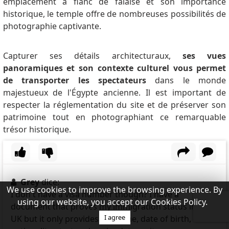
emplacement à flanc de falaise et son importance
historique, le temple offre de nombreuses possibilités de
photographie captivante.
Capturer ses détails architecturaux,
ses vues
panoramiques et son contexte culturel vous permet
de transporter les spectateurs
dans le monde
majestueux de l'Égypte ancienne.
Il est important de
respecter la réglementation du site et de préserver son
patrimoine tout en photographiant ce remarquable
trésor historique.
Grey
dice:
We use cookies to improve the browsing experience. By
I don't have a visa number though? I have a
using our website, you accept our Cookies Policy.
document that proves my immigration status in the
I agree
UK but it only provides my name, date of birth,