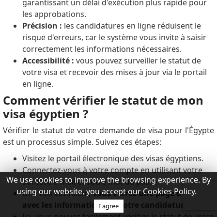
garantissant un délai d'exécution plus rapide pour
les approbations.
Précision :
les candidatures en ligne réduisent le
risque d'erreurs, car le système vous invite à saisir
correctement les informations nécessaires.
Accessibilité :
vous pouvez surveiller le statut de
votre visa et recevoir des mises à jour via le portail
en ligne.
Comment vérifier le statut de mon
visa égyptien ?
Vérifier le statut de votre demande de visa pour l'Égypte
est un processus simple.
Suivez ces étapes:
Visitez le portail électronique des visas égyptiens.
Connectez-vous à votre compte en utilisant votre
We use cookies to improve the browsing experience. By
adresse e-mail et votre mot de passe.
using our website, you accept our Cookies Policy.
Une fois connecté,
vous verrez une page d'accueil
avec les informations de votre candidature.
I agree
Ici, vous pouvez facilement vérifier le statut de votre