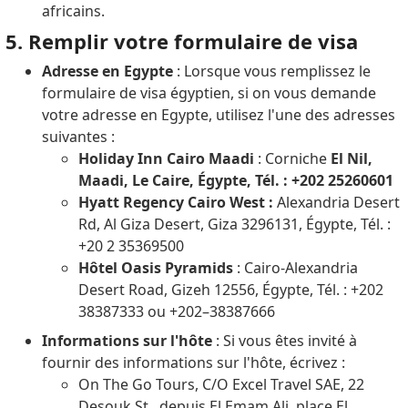
africains.
5. Remplir votre formulaire de visa
Adresse en Egypte
: Lorsque vous remplissez le
formulaire de visa égyptien, si on vous demande
votre adresse en Egypte, utilisez l'une des adresses
suivantes :
Holiday Inn Cairo Maadi
: Corniche
El Nil,
Maadi, Le Caire, Égypte, Tél. : +202 25260601
Hyatt Regency Cairo West :
Alexandria Desert
Rd, Al Giza Desert, Giza 3296131, Égypte, Tél. :
+20 2 35369500
Hôtel Oasis Pyramids
: Cairo-Alexandria
Desert Road, Gizeh 12556, Égypte, Tél. : +202
38387333 ou +202–38387666
Informations sur l'hôte
: Si vous êtes invité à
fournir des informations sur l'hôte, écrivez :
On The Go Tours, C/O Excel Travel SAE, 22
Desouk St., depuis El Emam Ali, place El