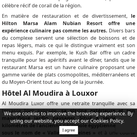
célèbre récif de corail de la région.
En matière de restauration et de divertissement,
le
Hilton Marsa Alam Nubian Resort offre une
expérience culinaire pas comme les autres.
Divers bars
du complexe servent une sélection de boissons et de
repas légers, mais ce qui le distingue vraiment est son
menu exquis.
Par exemple, le Kush Bar offre un cadre
tranquille pour les apéritifs avant le dîner, tandis que le
restaurant Marsa est un havre culinaire proposant une
gamme variée de plats cosmopolites, méditerranéens et
du Moyen-Orient tout au long de la journée.
Hôtel Al Moudira à Louxor
Al Moudira Luxor offre une retraite tranquille avec sa
terrasse bien exposée,
sa piscine extérieure et son
We use cookies to improve the browsing experience. By
magnifique jardin paysager.
Situé à seulement 7
using our website, you accept our Cookies Policy.
kilomètres de l'ancienne nécropole égyptienne connue
I agree
sous le nom de « Vallée des Reines »
et à une courte