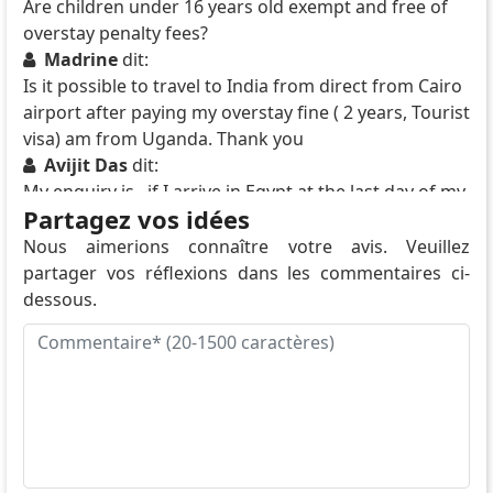
Are children under 16 years old exempt and free of
overstay penalty fees?
Madrine
dit:
Is it possible to travel to India from direct from Cairo
airport after paying my overstay fine ( 2 years, Tourist
visa) am from Uganda. Thank you
Avijit Das
dit:
My enquiry is , if I arrive in Egypt at the last day of my
Partagez vos idées
E visa validity date than can I stay for upto 30 days in
Egypt from arriving date?
Nous aimerions connaître votre avis. Veuillez
partager vos réflexions dans les commentaires ci-
dessous.