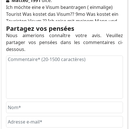
Matteo_1991
dice:
Ich möchte eine e Visum beantragen ( einmalige)
Tourist Was kostet das Visum?? 9mo Was kostet ein
Touristen Visum ?? Ich reise mit meinem Mann und
Partagez vos pensées
meine zwei Kinder nach marsa aalam für eine Woche
Von 11.06. Bis 18.06.
Nous aimerions connaître votre avis. Veuillez
Glen H Smith
dice:
partager vos pensées dans les commentaires ci-
I’m 74 years old, a retired teacher and I want to see
dessous.
Egypt— my USA passport expires soon and I have a
New Costa Rica passport…HOW MUCH IS A 30 day
Tourist visa?!?