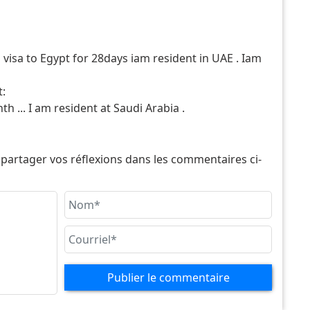
isa to Egypt for 28days iam resident in UAE . Iam
t:
h ... I am resident at Saudi Arabia .
e citizen working as a dentist in Germany. I am
like to ask about the visa application to Egypt. Can I
 partager vos réflexions dans les commentaires ci-
 allowed entrance to Egypt only for a 2 week holiday
Publier le commentaire