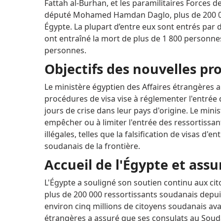
Fattah al-Burhan, et les paramilitaires Forces 
député Mohamed Hamdan Daglo, plus de 200 00
Égypte.
La plupart d’entre eux sont entrés par 
ont entraîné la mort de plus de 1 800 personnes
personnes.
Objectifs des nouvelles pr
Le ministère égyptien des Affaires étrangères 
procédures de visa vise à réglementer l'entrée
jours de crise dans leur pays d'origine.
Le minis
empêcher ou à limiter l'entrée des ressortissant
illégales, telles que la falsification de visas d'
soudanais de la frontière.
Accueil de l'Égypte et ass
L'Égypte a souligné son soutien continu aux cito
plus de 200 000 ressortissants soudanais depuis
environ cinq millions de citoyens soudanais ava
étrangères a assuré que ses consulats au Soud