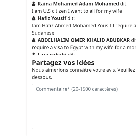
Raina Mohamed Adam Mohamed
dit:
I am U.S citizen I want to all for my wife
Hafiz Yousif
dit:
Iam Hafiz Ahmed Mohamed Yousif I require a v
Sudanese.
ABDELHALIM OMER KHALID ABUBKAR
di
require a visa to Egypt with my wife for a mont
Lara subahi
dit:
Partagez vos idées
Hello, my name is Lara Subahi. I am a Sudanes
residing in Germany with a work visa. I would 
Nous aimerions connaître votre avis. Veuillez
apply for an online visa, is that enough to be
dessous.
or is there something else I will need ?