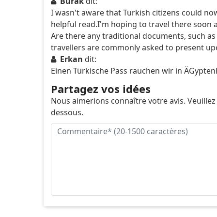
Burak
dit:
I wasn't aware that Turkish citizens could now 
helpful read.I'm hoping to travel there soon
Are there any traditional documents, such as
travellers are commonly asked to present upo
Erkan
dit:
Einen Türkische Pass rauchen wir in ÄGypten
Partagez vos idées
Nous aimerions connaître votre avis. Veuillez
dessous.