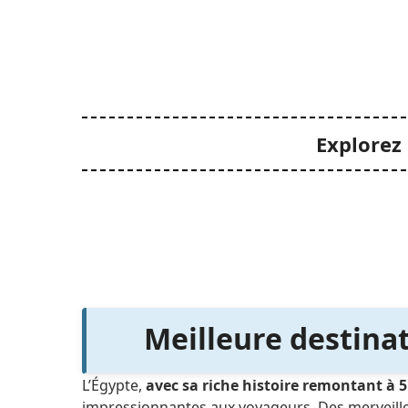
Explorez 
Meilleure destinat
L’Égypte,
avec sa riche histoire remontant à 5
impressionnantes aux voyageurs.
Des merveill