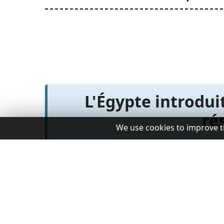
L'Égypte introdui
ré
We use cookies to improve t
Le 29 août 2023, le Premier ministre égyptien 
2023, qui apporte des changements importants 
de résidence pour les étrangers en Égypte.
Cette décision s'inscrit dans le cadre des eff
de devises et réglementer le statut de résidenc
Dispositions clés de la rés