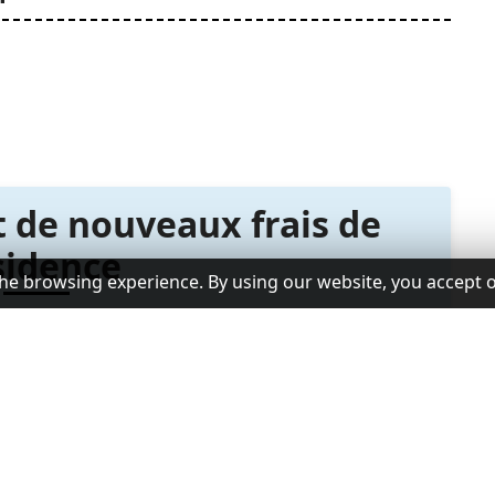
t de nouveaux frais de
sidence
he browsing experience. By using our website, you accept 
Mostafa Madbouly a publié la résolution n° 3326 de
à la réglementation régissant les frais de demande
orts du gouvernement égyptien pour gérer ses réserves
e des non-citoyens dans le pays.
olution