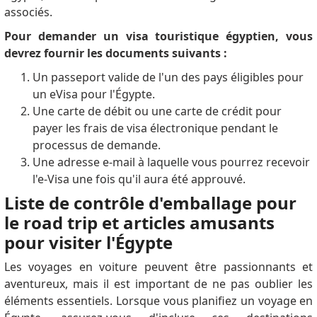
Alexandria's airport and maybe it's different at
associés.
Cairo's airport though I have yet to fly to/from this
Pour demander un visa touristique égyptien, vous
airport as of this writing to validate. my experience is
devrez fournir les documents suivants :
6 Month Visa is best to do online @
www.visa2egypt.gov.eg/eVisa/ for 5 Year Visa my
Un passeport valide de l'un des pays éligibles pour
experience was first going to the local Panama City
un eVisa pour l'Égypte.
Panama Embajada de Egipto. The staff there was also
Une carte de débit ou une carte de crédit pour
very friendly and informative, BUT they could only
payer les frais de visa électronique pendant le
issue to Panama Citizens or those on Resident Visas
processus de demande.
in Panama. Mailing my passport from Panama to Los
Une adresse e-mail à laquelle vous pourrez recevoir
Angeles was an option but at the time the Consulates
l'e-Visa une fois qu'il aura été approuvé.
were first authorized to process the 5 year, it was too
Liste de contrôle d'emballage pour
close for my comfort to my upcoming Egypt trip. I
le road trip et articles amusants
then decided to try at the Alexandria Administration
pour visiter l'Égypte
of Passports & Immigration. The first day, the
officials turned me away having never heard of it. The
Les voyages en voiture peuvent être passionnants et
second day (now with written proof in hand), the
aventureux, mais il est important de ne pas oublier les
supervisor acknowledged the 5 Year Multi Entry Visa,
éléments essentiels.
Lorsque vous planifiez un voyage en
but said it is only processed in Cairo's Abbesiya. I