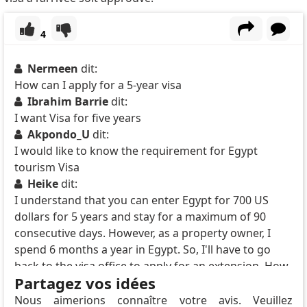
4
Nermeen
dit:
How can I apply for a 5-year visa
Ibrahim Barrie
dit:
I want Visa for five years
Akpondo_U
dit:
I would like to know the requirement for Egypt
tourism Visa
Heike
dit:
I understand that you can enter Egypt for 700 US
dollars for 5 years and stay for a maximum of 90
consecutive days. However, as a property owner, I
spend 6 months a year in Egypt. So, I'll have to go
back to the visa office to apply for an extension. How
Partagez vos idées
much will the extension cost? I heard that an
extension costs 7,100 LE, regardless of whether it's
Nous aimerions connaître votre avis. Veuillez