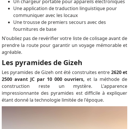
Egyptian Consulate/Embassy... whatever the country.
Un chargeur portable pour appareils électroniques
Feel invited to message @ChiefAbundanceOfficer on
Une application de traduction linguistique pour
Instagram if I can be of any other service to you;
communiquer avec les locaux
though try your local embassy/consulate as they
Une trousse de premiers secours avec des
were most helpful to me AND "May The Process Be
fournitures de base
With You".
N'oubliez pas de revérifier votre liste de colisage avant de
shaima
dit:
prendre la route pour garantir un voyage mémorable et
1. Go to the website of the Egyptian Ministry of
agréable.
Interior. 2. Click on "Visa Application". 3. Select
Les pyramides de Gizeh
"Multiple-Entry Visa". 4. Fill out the application form.
5. Upload the required photos and documents. 6. Pay
Les pyramides de Gizeh ont été construites entre
2620 et
the visa fee. 7. Wait for your application to be
2500 avant JC par 10 000 ouvriers,
et la méthode de
processed. *Here is a brief explanation of each step:*
construction reste un mystère.
L'apparence
1. *Go to the website of the Egyptian Ministry of
impressionnante des pyramides est difficile à expliquer
Interior:* Open your web browser and type the
étant donné la technologie limitée de l'époque.
address of the Egyptian Ministry of Interior website
in the address bar. 2. *Click on "Visa Application":* On
the homepage of the Egyptian Ministry of Interior
website, click on the "Visa Application" link. 3. *Select