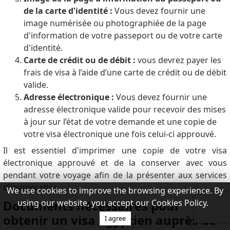
de la carte d'identité :
Vous devez fournir une
image numérisée ou photographiée de la page
d'information de votre passeport ou de votre carte
d'identité.
Carte de crédit ou de débit :
vous devrez payer les
frais de visa à l’aide d’une carte de crédit ou de débit
valide.
Adresse électronique :
Vous devez fournir une
adresse électronique valide pour recevoir des mises
à jour sur l’état de votre demande et une copie de
votre visa électronique une fois celui-ci approuvé.
Il est essentiel d'imprimer une copie de votre visa
électronique approuvé et de la conserver avec vous
pendant votre voyage afin de la présenter aux services
d'immigration.
We use cookies to improve the browsing experience. By
using our website, you accept our Cookies Policy.
Documents nécessaires pour
obtenir un visa égyptien auprès de
I agree