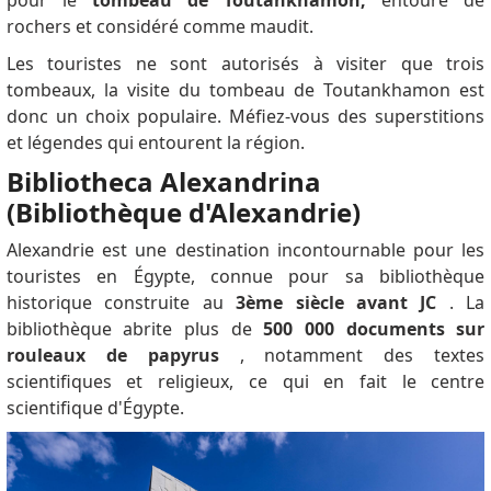
pour le
tombeau de Toutankhamon,
entouré de
after the visa validity date. * The invitation letter must
rochers et considéré comme maudit.
be from an Egyptian citizen or company. * The hotel
reservation or round-trip airline ticket must be valid
Les touristes ne sont autorisés à visiter que trois
for at least 6 months. * Proof of health insurance
tombeaux, la visite du tombeau de Toutankhamon est
must be valid for at least 6 months. If you are unable
donc un choix populaire.
Méfiez-vous des superstitions
to submit your application online, please contact the
et légendes qui entourent la région.
Egyptian Embassy in your country. They should direct
Bibliotheca Alexandrina
you to submit your application through their website.
(Bibliothèque d'Alexandrie)
Anton
dit:
You cannot register on Egyptian Ministry of
Alexandrie est une destination incontournable pour les
Interior website if you're foreigner. How can I
touristes en Égypte, connue pour sa bibliothèque
apply for that visa?
historique construite au
3ème siècle avant JC
.
La
David Schooley
dit:
bibliothèque abrite plus de
500 000 documents sur
what documents are needed for the 5 year visa for
rouleaux de papyrus
, notamment des textes
USA? how long is the process, immediate at cairo intl
scientifiques et religieux, ce qui en fait le centre
airport?
scientifique d'Égypte.
Jay
dit:
Has anyone obtained a five-year tourist visa? I
am an American citizen with an apartment in