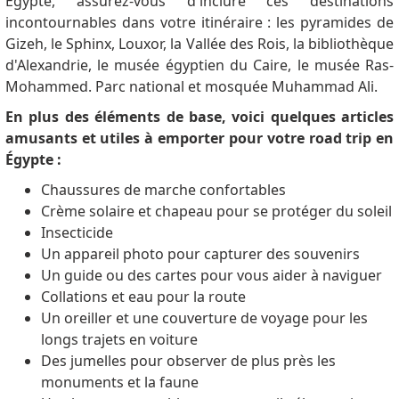
Égypte, assurez-vous d'inclure ces destinations
therefore went on an unplanned trip to and from
incontournables dans votre itinéraire : les pyramides de
Alexandria to Cairo only to find that Abbesiya's
Gizeh, le Sphinx, Louxor, la Vallée des Rois, la bibliothèque
Officials only knew of the 6 Month Multi Entry
d'Alexandrie, le musée égyptien du Caire, le musée Ras-
(available for 30 day stays per visit... same as eVisa I
Mohammed. Parc national et mosquée Muhammad Ali.
already had) or 5 Year Residency Visa which is
En plus des éléments de base, voici quelques articles
different from this 5 Year Multiple Entry (TOURIST)
amusants et utiles à emporter pour votre road trip en
Visa. I then went back to the Los Angeles Consulate
Égypte :
since they were the only ones I found that both
acknowledged the 5Y Visa Existence AND that it was
Chaussures de marche confortables
processed by their office. The tricky part was this was
Crème solaire et chapeau pour se protéger du soleil
all done via DHL and USPS mail services... much more
Insecticide
convenient of course than flying myself back and
Un appareil photo pour capturer des souvenirs
forth... and in the end... MISSION ACCOMPLISHED... I
Un guide ou des cartes pour vous aider à naviguer
had my approval within 5 days of them receiving my
Collations et eau pour la route
passport & visa application. So for those of you who
Un oreiller et une couverture de voyage pour les
like to skip to the end... follow my advice and simply
longs trajets en voiture
"Mail it In" per the instructions
Des jumelles pour observer de plus près les
egyconsulatela.com/visa based on your local
monuments et la faune