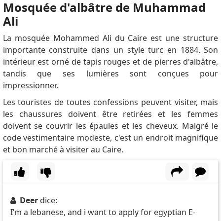
expect people to pay a fee every 90 days ON TOP of
Mosquée d'albâtre de Muhammad
the $700??????? Seems typically Egyptian.....Make
Ali
every job as difficult as possible and fleece people of
as much money as possible at every opportunity.
La mosquée Mohammed Ali du Caire est une structure
Paywithmoon
dit:
importante construite dans un style turc en 1884. Son
The Egypt 5-year multiple-entry visa allows travelers
intérieur est orné de tapis rouges et de pierres d'albâtre,
to visit Egypt multiple times within a five-year period,
tandis que ses lumières sont conçues pour
making travel to the country more convenient and
impressionner.
flexible.
Les touristes de toutes confessions peuvent visiter, mais
Aba
dit:
les chaussures doivent être retirées et les femmes
Can I work in Egypt using this visa?
doivent se couvrir les épaules et les cheveux.
Malgré le
Jay
dit:
code vestimentaire modeste, c'est un endroit magnifique
Do you know how to apply for a 5-year visa? I tried to
et bon marché à visiter au Caire.
purchase one upon arrival at Alexandria International
Airport in Egypt but was informed that I needed to
visit the immigration office.
Mohamed Alkazem
dit:
Deer
dice:
Where the sudan. You have failed the Sudanese in
I’m a lebanese, and i want to apply for egyptian E-
their most difficult days