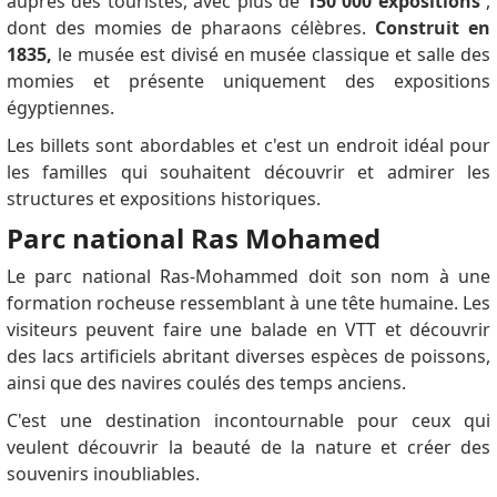
auprès des touristes, avec plus de
150 000 expositions
,
SINCE I AM WAITING FOR THE APPROVAL OF MY
dont des momies de pharaons célèbres.
Construit en
6MONTH VISA ABOU 3 MONTH, HOW LONG I
1835,
le musée est divisé en musée classique et salle des
SHOULD WAIT FOR THE 5 YEARS VISA IN THE
momies et présente uniquement des expositions
AIRPORT?? Please consider to fill all the information
égyptiennes.
about the 5 years visa properly, thousends of people
Les billets sont abordables et c'est un endroit idéal pour
are interested, but you discourage them to apply.
les familles qui souhaitent découvrir et admirer les
Mohit Kumar
dit:
structures et expositions historiques.
I can't thank you enough for being a beacon of
Parc national Ras Mohamed
knowledge and offering us this valuable resource.
Mr Smith
dit:
Le parc national Ras-Mohammed doit son nom à une
Where do we apply for this 5 year visa? Online? In our
formation rocheuse ressemblant à une tête humaine.
Les
home country? In Egypt? I recently arrived in Cairo
visiteurs peuvent faire une balade en VTT et découvrir
and was told to apply in my home country, but they
des lacs artificiels abritant diverses espèces de poissons,
have no idea how to apply also? Do I need to go to
ainsi que des navires coulés des temps anciens.
the Passport Office in central Cairo for this?
C'est une destination incontournable pour ceux qui
Bruce Bryan
dit:
veulent découvrir la beauté de la nature et créer des
What is the point of a five year visa, if I have to go to
souvenirs inoubliables.
the immigration office every 90 days?....and then they