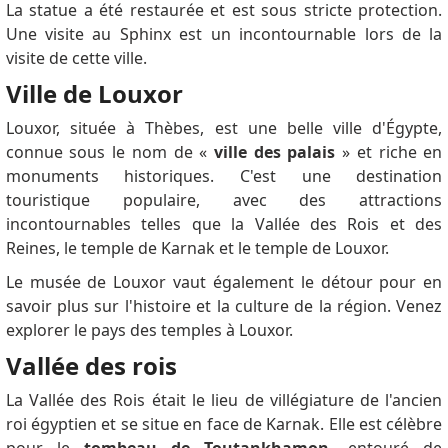
La statue a été restaurée et est sous stricte protection.
reservation or round-trip airline ticket. * Proof of
Une visite au Sphinx est un incontournable lors de la
health insurance that covers Egypt. *Visa fee:* The
visite de cette ville.
cost of a multiple-entry visa for Egypt valid for 5
Ville de Louxor
years is 700 US dollars. *Visa validity:* The validity of
a multiple-entry visa for Egypt valid for 5 years is 5
Louxor, située à Thèbes, est une belle ville d'Égypte,
years. *Number of entries:* A multiple-entry visa for
connue sous le nom de «
ville des palais
» et riche en
Egypt allows the holder to enter Egypt multiple times
monuments historiques.
C'est une destination
within its validity period. *Duration of stay:* A
touristique populaire, avec des attractions
multiple-entry visa for Egypt allows the holder to stay
incontournables telles que la Vallée des Rois et des
in Egypt for up to 30 days per visit. *Place to obtain
Reines, le temple de Karnak et le temple de Louxor.
visa:* A multiple-entry visa for Egypt can be obtained
Le musée de Louxor vaut également le détour pour en
from Egyptian embassies or consulates around the
savoir plus sur l'histoire et la culture de la région.
Venez
world. *Visa processing time:* A multiple-entry visa
explorer le pays des temples à Louxor.
for Egypt is processed within 3 to 5 working days.
*Additional information:* * All applications and
Vallée des rois
documents must be submitted in Arabic or English. *
La Vallée des Rois était le lieu de villégiature de l'ancien
All photos and documents must be of high quality. *
roi égyptien et se situe en face de Karnak.
Elle est célèbre
The passport must be valid for at least 6 months