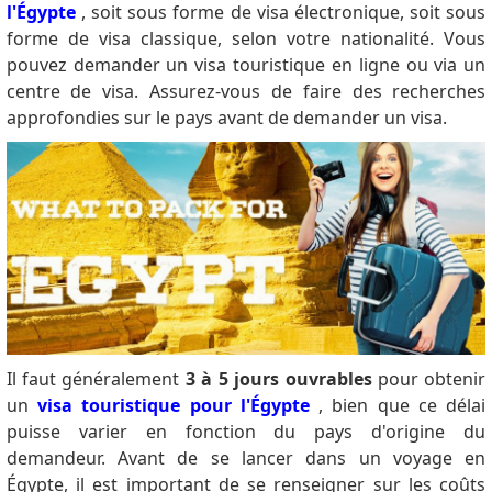
Consulate nearest to you. Many great thanks to the
l'Égypte
, soit sous forme de visa électronique, soit sous
Egyptian Embassies/Consulates in Houston, TX;
forme de visa classique, selon votre nationalité.
Vous
Chicago, IL; New York NY; Washington DC, Panama
pouvez demander un visa touristique en ligne ou via un
City, Panama and of course the Los Angeles CA
centre de visa.
Assurez-vous de faire des recherches
Embassy. Also I would love to thank
approfondies sur le pays avant de demander un visa.
https://www.visa2egypt.gov.eg/eVisa/ ... they
processed my first visa... 6 month multi entry
allowing 30 days per visit. They were not yet
authorized to process the 5Y when I applied... Note...
I applied 3 months before my trip which cut down
the amount of time I could use it ... 6 months is from
the date of issue, not from date of first trip. In other
words when filing in September for my December
trip; I was given 6 months from September instead of
what I thought was 6 monts from December... keep
Il faut généralement
3 à 5 jours ouvrables
pour obtenir
this in mind when you apply... I received my approval
un
visa touristique pour l'Égypte
, bien que ce délai
within 3 days. In summary, my experience was as
puisse varier en fonction du pays d'origine du
follows: Visa On Arrival was only possible for 1 Single
demandeur.
Avant de se lancer dans un voyage en
Entry ($25) Visa available for 30 days... This is true for
Égypte, il est important de se renseigner sur les coûts