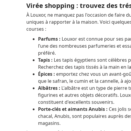
Virée shopping : trouvez des tré
À Louxor, ne manquez pas l'occasion de faire d
uniques à rapporter à la maison. Voici quelques 
courses :
Parfums :
Louxor est connue pour ses parf
l’une des nombreuses parfumeries et essa
préféré.
Tapis :
Les tapis égyptiens sont célèbres p
Recherchez des tapis tissés à la main en la
Épices :
emportez chez vous un avant-goût 
que le safran, le cumin et la cannelle, à aj
Albâtres :
L'albâtre est un type de pierre
figurines et autres objets décoratifs.
Loux
constituent d'excellents souvenirs.
Porte-clés et aimants Anubis :
Ces jolis 
chacal, Anubis, sont populaires auprès d
magasins.