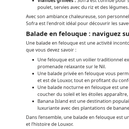
Viandes grillées :
Sofra est connue pour s
poulet, servies avec du riz et des légumes.
Avec son ambiance chaleureuse, son personnel a
Sofra est l'endroit idéal pour découvrir les save
Balade en felouque : naviguez sur 
Une balade en felouque est une activité inconto
que vous devez savoir :
Une felouque est un voilier traditionnel e
promenade relaxante sur le Nil.
Une balade privée en felouque vous perme
et est de Louxor, tout en profitant du conf
Une balade nocturne en felouque est une
coucher du soleil et les étoiles apparaître
Banana Island est une destination populair
luxuriante avec des plantations de banane
Dans l’ensemble, une balade en felouque est un
et l’histoire de Louxor.