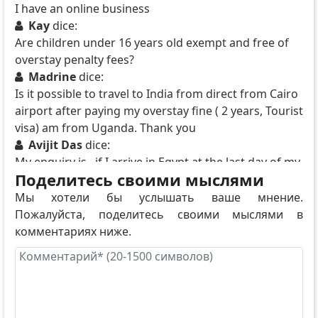
I have an online business
Kay
dice:
Are children under 16 years old exempt and free of
overstay penalty fees?
Madrine
dice:
Is it possible to travel to India from direct from Cairo
airport after paying my overstay fine ( 2 years, Tourist
visa) am from Uganda. Thank you
Avijit Das
dice:
My enquiry is , if I arrive in Egypt at the last day of my
Поделитесь своими мыслями
E visa validity date than can I stay for upto 30 days in
Egypt from arriving date?
Мы хотели бы услышать ваше мнение.
Пожалуйста, поделитесь своими мыслями в
комментариях ниже.