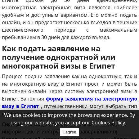
Египте сроком до 30 дней единовременно,
многократная электронная виза является наиболее
удобным и доступным вариантом.
Его можно подать
онлайн, и он предлагает несколько въездов в течение
шестимесячного периода с максимальным
пребыванием в 30 дней для каждого въезда.
Как подать заявление на
получение однократной или
многократной визы в Египет
Процесс подачи заявления как на однократную, так и
на многократную визу в Египет прост и может быть
выполнен онлайн через систему электронной визы в
Египет.
Заполняя
форму заявления на электронную
визу в Египет
, путешественники могут выбрать тип
необходимой им визы.
We use cookies to improve the browsing experience. By
using our website, you accept our Cookies Policy.
Система предоставляет всю необходимую
информацию и инструкции по завершению процесса.
I agree