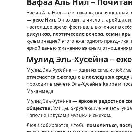
Вафаа Аль Нил – Почита
Вафаа Аль Нил — фестиваль, посвященный 
— реке Нил.
Он входит в число старейших 
настоящее время фестиваль включает в себ
рисунков, поэтические вечера, семинар
кульминацией этого ежегодного праздника,
яркой данью жизненно важным отношениям 
Мулид Эль-Хусейна – еж
Мулид Эль-Хусейна — один из самых любимы
отмечается ежегодно
в
последнюю среду
проходит в мечети Эль-Хусейн в Каире и по
Мухаммеда.
Мулид Эль-Хусейна —
яркое и радостное с
общества.
Улицы, окружающие мечеть, укра
наполнен звуками музыки и смехом.
Люди собираются, чтобы
помолиться, посл