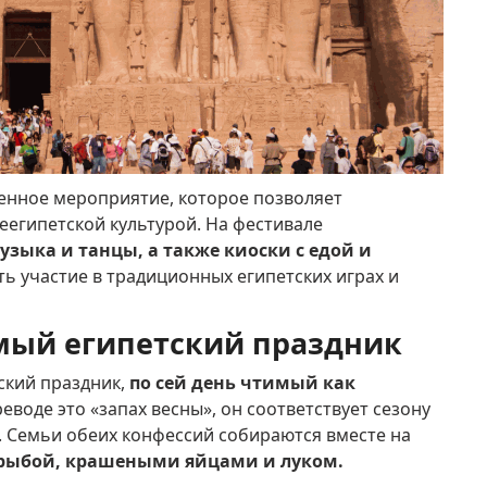
енное мероприятие, которое позволяет
еегипетской культурой.
На фестивале
зыка и танцы, а также киоски с едой и
ь участие в традиционных египетских играх и
мый египетский праздник
ский праздник,
по сей день чтимый как
реводе это «запах весны», он соответствует сезону
.
Семьи обеих конфессий собираются вместе на
 рыбой, крашеными яйцами и луком.