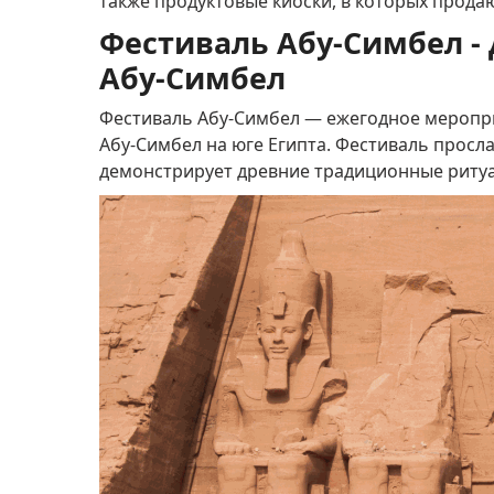
также продуктовые киоски, в которых прода
Фестиваль Абу-Симбел -
Абу-Симбел
Фестиваль Абу-Симбел — ежегодное меропр
Абу-Симбел на юге Египта.
Фестиваль просла
демонстрирует древние традиционные ритуа