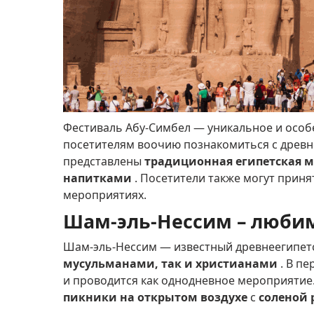
Фестиваль Абу-Симбел — уникальное и особ
посетителям воочию познакомиться с древн
представлены
традиционная египетская му
напитками
.
Посетители также могут принят
мероприятиях.
Шам-эль-Нессим – люби
Шам-эль-Нессим — известный древнеегипет
мусульманами, так и христианами
.
В пе
и проводится как однодневное мероприятие
пикники на открытом воздухе
с
соленой