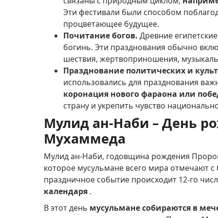
связаны с природным циклом,
наприме
Эти фестивали были способом поблагод
процветающее будущее.
Почитание богов.
Древние египетские
богинь.
Эти празднования обычно вклю
шествия, жертвоприношения, музыкаль
Празднование политических и культ
использовались для празднования важн
коронация нового фараона или побе
страну и укрепить чувство национально
Мулид ан-Наби – День р
Мухаммеда
Мулид ан-Наби, годовщина рождения Проро
которое мусульмане всего мира отмечают с
праздничное событие происходит 12-го числ
календаря
.
В этот день
мусульмане собираются в меч