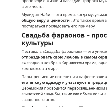
проповеди о жизни и наследии Пророка Му
в его честь.
Мулид ан-Наби — это время, когда мусульма
общую веру и ценности
.
Это также время 
постараться последовать его примеру.
Свадьба фараонов – про
культуры
Фестиваль «Свадьба фараонов» — это уник
отпраздновать свою любовь в самом серд
ежегодно в ноябре в Карнакском храме, од
комплексов в мире.
Пары, решившие пожениться на фестивале «
египетскую одежду
и
участвуют в традиц
Церемония проводится первосвященником и
египетской свадьбы, такие как обмен кольца
священного огня.