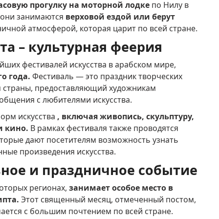
асовую прогулку на моторной лодке
по Нилу в
е они занимаются
верховой ездой или берут
ничной атмосферой, которая царит по всей стране.
та – культурная феерия
ейших фестивалей искусства в арабском мире,
го года.
Фестиваль — это праздник творческих
я страны, предоставляющий художникам
общения с любителями искусства.
форм искусства
, включая живопись, скульптуру,
и кино.
В рамках фестиваля также проводятся
оторые дают посетителям возможность узнать
нные произведения искусства.
вное и праздничное событие
которых регионах,
занимает особое место в
ипта.
Этот священный месяц, отмеченный постом,
ается с большим почтением по всей стране.