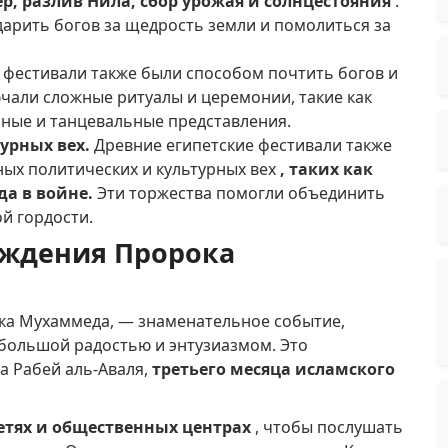
р, разлив Нила, сбор урожая и солнцестояния
.
арить богов за щедрость земли и помолиться за
 фестивали также были способом почтить богов и
чали сложные ритуалы и церемонии, такие как
ные и танцевальные представления.
урных вех.
Древние египетские фестивали также
ых политических и культурных вех
, таких как
да в войне.
Эти торжества помогли объединить
й гордости.
ождения Пророка
ка Мухаммеда, — знаменательное событие,
 большой радостью и энтузиазмом.
Это
а Рабей аль-Аваля,
третьего месяца исламского
етях и общественных центрах
, чтобы послушать