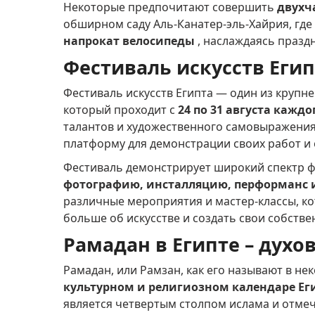
Некоторые предпочитают совершить
двухч
обширном саду Аль-Канатер-эль-Хайрия, гд
напрокат велосипеды
, наслаждаясь празд
Фестиваль искусств Егип
Фестиваль искусств Египта — один из крупн
который проходит с
24 по 31 августа каждо
талантов и художественного самовыражени
платформу для демонстрации своих работ и 
Фестиваль демонстрирует широкий спектр 
фотографию, инсталляцию, перформанс 
различные мероприятия и мастер-классы, к
больше об искусстве и создать свои собстве
Рамадан в Египте – духо
Рамадан, или Рамзан, как его называют в не
культурном и религиозном календаре Ег
является четвертым столпом ислама и отмеч