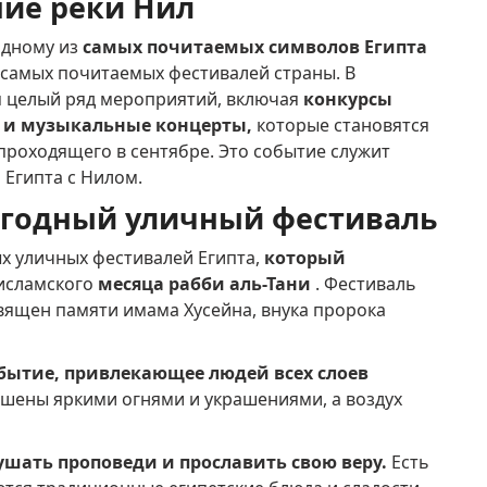
ние реки Нил
одному из
самых почитаемых символов Египта
и самых почитаемых фестивалей страны.
В
я целый ряд мероприятий, включая
конкурсы
ы и музыкальные концерты,
которые становятся
 проходящего в сентябре.
Это событие служит
Египта с Нилом.
егодный уличный фестиваль
х уличных фестивалей Египта,
который
исламского
месяца рабби аль-Тани
.
Фестиваль
священ памяти имама Хусейна, внука пророка
обытие, привлекающее людей всех слоев
шены яркими огнями и украшениями, а воздух
ушать проповеди и прославить свою веру.
Есть