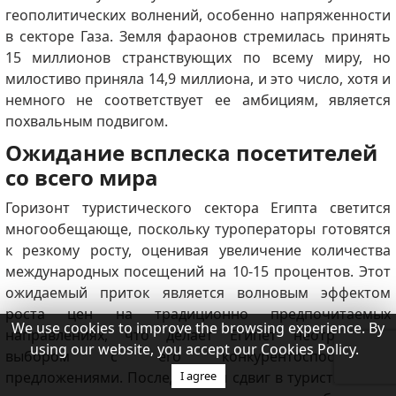
геополитических волнений, особенно напряженности
в секторе Газа. Земля фараонов стремилась принять
15 миллионов странствующих по всему миру, но
милостиво приняла 14,9 миллиона, и это число, хотя и
немного не соответствует ее амбициям, является
похвальным подвигом.
Ожидание всплеска посетителей
со всего мира
Горизонт туристического сектора Египта светится
многообещающе, поскольку туроператоры готовятся
к резкому росту, оценивая увеличение количества
международных посещений на 10-15 процентов. Этот
ожидаемый приток является волновым эффектом
роста цен на традиционно предпочитаемых
We use cookies to improve the browsing experience. By
направлениях, что делает Египет неотразимым
using our website, you accept our Cookies Policy.
выбором с его конкурентоспособными
предложениями. Последующий сдвиг в туристической
I agree