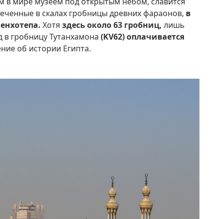
м в мире музеем под открытым небом, славится
сеченные в скалах гробницы древних фараонов,
в
енхотепа.
Хотя
здесь около 63 гробниц,
лишь
д в гробницу Тутанхамона
(KV62) оплачивается
ние об истории Египта.