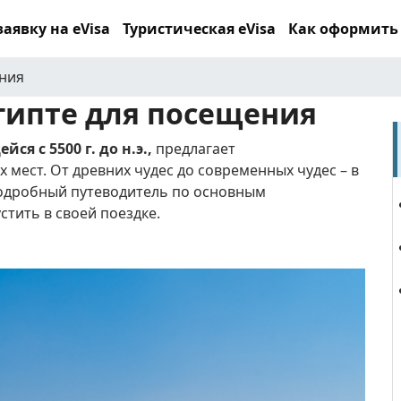
аявку на eVisa
Туристическая eVisa
Как оформить
ения
гипте для посещения
я с 5500 г. до н.э.,
предлагает
х мест.
От древних чудес до современных чудес – в
одробный путеводитель по основным
тить в своей поездке.