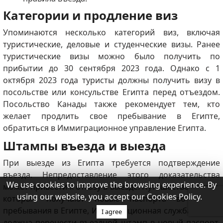
Категории и продление виз
Упоминаются несколько категорий виз, включая
туристические, деловые и студенческие визы.
Ранее
туристические визы можно было получить по
прибытии до 30 сентября 2023 года. Однако с 1
октября 2023 года туристы должны получить визу в
посольстве или консульстве Египта перед отъездом.
Посольство Канады также рекомендует тем, кто
желает продлить свое пребывание в Египте,
обратиться в Иммиграционное управление Египта.
Штампы въезда и выезда
При выезде из Египта требуется подтверждение
въезда.
Непредоставление этого доказательства
We use cookies to improve the browsing experience. By
может привести к отказу в выезде.
Путешественникам,
using our website, you accept our Cookies Policy.
которые получают новые паспорта во время
пребывания в Египте, Иммиграционная служба Египта
I agree
должна перенести въездной штамп в новый паспорт.