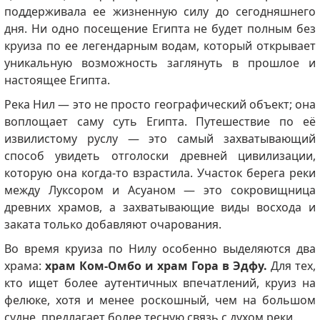
поддерживала ее жизненную силу до сегодняшнего
дня. Ни одно посещение Египта не будет полным без
круиза по ее легендарным водам, который открывает
уникальную возможность заглянуть в прошлое и
настоящее Египта.
Река Нил — это не просто географический объект; она
воплощает саму суть Египта. Путешествие по её
извилистому руслу — это самый захватывающий
способ увидеть отголоски древней цивилизации,
которую она когда-то взрастила. Участок берега реки
между Луксором и Асуаном — это сокровищница
древних храмов, а захватывающие виды восхода и
заката только добавляют очарования.
Во время круиза по Нилу особенно выделяются два
храма:
храм Ком-Омбо и храм Гора в Эдфу.
Для тех,
кто ищет более аутентичных впечатлений, круиз на
фелюке, хотя и менее роскошный, чем на большом
судне, предлагает более тесную связь с духом реки.