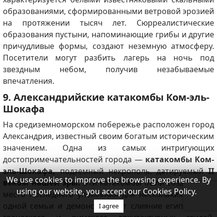
образованиями, сформированными ветровой эрозией
на протяжении тысяч лет. Сюрреалистические
образования пустыни, напоминающие грибы и другие
причудливые формы, создают неземную атмосферу.
Посетители могут разбить лагерь на ночь под
звездным небом, получив незабываемые
впечатления.
9. Александрийские катакомбы Ком-эль-
Шокафа
На средиземноморском побережье расположен город
Александрия, известный своим богатым историческим
значением. Одна из самых интригующих
достопримечательностей города —
катакомбы Ком-
эль-Шокафа,
подземный некрополь, датируемый
II
We use cookies to improve the browsing experience. By
веком нашей эры.
Эти катакомбы были созданы как
using our website, you accept our Cookies Policy.
место последнего упокоения для нескольких членов
одной семьи и демонстрируют слияние египетского,
I agree