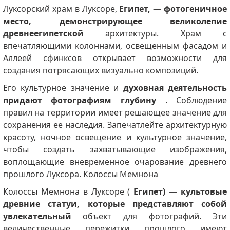
Луксорский храм в Луксоре,
Египет, — фотогеничное
место, демонстрирующее великолепие
древнеегипетской
архитектуры.
Храм с
впечатляющими колоннами, освещенным фасадом и
Аллеей сфинксов открывает возможности для
создания потрясающих визуально композиций.
Его культурное значение и
духовная деятельность
придают фотографиям глубину
.
Соблюдение
правил на территории имеет решающее значение для
сохранения ее наследия.
Запечатлейте архитектурную
красоту, ночное освещение и культурное значение,
чтобы создать захватывающие изображения,
воплощающие вневременное очарование древнего
прошлого Луксора. Колоссы Мемнона
Колоссы Мемнона в Луксоре (
Египет) — культовые
древние статуи, которые представляют собой
увлекательный
объект для фотографий.
Эти
величественные пережитки прошлого имеют