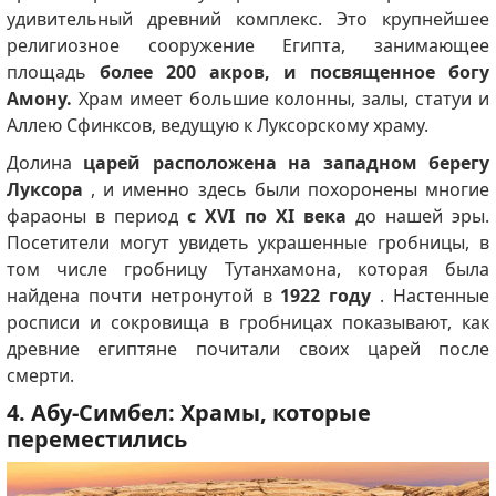
удивительный древний комплекс. Это крупнейшее
религиозное сооружение Египта, занимающее
площадь
более 200 акров, и посвященное богу
Амону.
Храм имеет большие колонны, залы, статуи и
Аллею Сфинксов, ведущую к Луксорскому храму.
Долина
царей расположена на западном берегу
Луксора
, и именно здесь были похоронены многие
фараоны в период
с XVI по XI века
до нашей эры.
Посетители могут увидеть украшенные гробницы, в
том числе гробницу Тутанхамона, которая была
найдена почти нетронутой в
1922 году
. Настенные
росписи и сокровища в гробницах показывают, как
древние египтяне почитали своих царей после
смерти.
4. Абу-Симбел: Храмы, которые
переместились