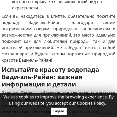
которых открывается великолепный вид на
окрестности.
Если вы находитесь в Египте, обязательно посетите
водопад Вади-эль-Райан.
Благодаря своим
потрясающим озерам, природным заповедникам и
возможностям для приключений, это место идеально
подходит как для любителей природы, так и для
искателей приключений.
Не забудьте взять с собой
фотоаппарат и будьте готовы поразиться природной
красоте Вади-эль-Райан!
Испытайте красоту водопада
Вади-эль-Райан: важная
информация и детали
Вади-эль-Райан — обязательное для посещения место
We use cookies to improve the browsing experience. By
в Египте, известное своим красивым водопадом и
using our website, you accept our Cookies Policy.
живописными пейзажами.
Вот вся необходимая
I agree
информация, которую вам нужно знать перед