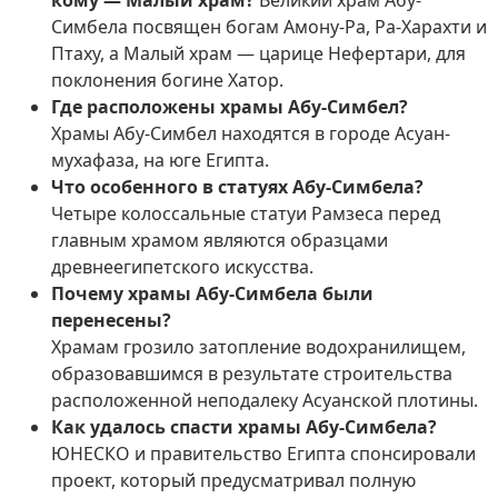
Симбела посвящен богам Амону-Ра, Ра-Харахти и
Птаху, а Малый храм — царице Нефертари, для
поклонения богине Хатор.
Где расположены храмы Абу-Симбел?
Храмы Абу-Симбел находятся в городе Асуан-
мухафаза, на юге Египта.
Что особенного в статуях Абу-Симбела?
Четыре колоссальные статуи Рамзеса перед
главным храмом являются образцами
древнеегипетского искусства.
Почему храмы Абу-Симбела были
перенесены?
Храмам грозило затопление водохранилищем,
образовавшимся в результате строительства
расположенной неподалеку Асуанской плотины.
Как удалось спасти храмы Абу-Симбела?
ЮНЕСКО и правительство Египта спонсировали
проект, который предусматривал полную