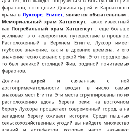
Для тех, кто жаждет погрузиться в богатую историю
фараонов, посещение Долины царей и Карнакского
храма в
Луксоре, Египет,
является обязательным
.
Мемориальный храм Хатшепсут,
также известный
как
Погребальный храм Хатшепсут
, еще больше
усиливает это невероятное путешествие в прошлое.
Расположенный в Верхнем Египте, Луксор имеет
глубокое значение, как и в древние времена, и его
значение тесно связано с рекой Нил. Этот город когда-
то был великой столицей Фив, родиной почитаемых
фараонов.
Долина
царей
и связанные с ней
достопримечательности входят в число самых
знаковых мест Египта. Эти места сгруппированы по их
расположению вдоль берега реки: на восточном
берегу Луксора процветает современный город, а на
западном берегу оживает история. Среди пышных
сельскохозяйственных угодий вы найдете множество
зданий и артефактов, которые часто называют