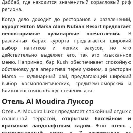
Даббаб, где находится знаменитый коралловый риф
региона.
Когда дело доходит до ресторанов и развлечений,
курорт Hilton Marsa Alam Nubian Resort предлагает
неповторимые кулинарные впечатления.
В
различных барах курорта предлагается широкий
выбор напитков и легких закусок, но что
действительно выделяет его, так это изысканное
меню.
Например, бар Kush обеспечивает спокойную
обстановку для аперитива перед ужином, а ресторан
Marsa — кулинарный рай, предлагающий широкий
выбор космополитических, средиземноморских и
ближневосточных блюд в течение дня.
Отель Al Moudira Луксор
Отель Al Moudira Luxor предлагает спокойный отдых с
солнечной террасой,
открытым бассейном и
красивым ландшафтным садом.
Этот отель ,
расположенный всего в 7 километрах от