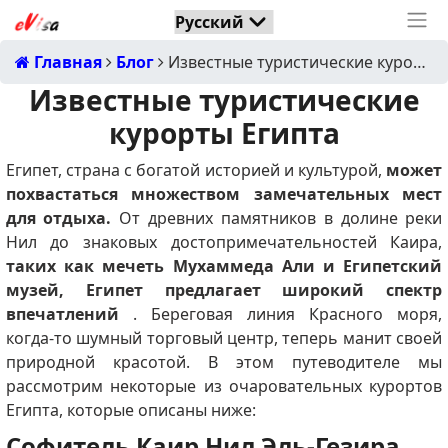
Главная
Блог
Известные туристические курорты Египта
Известные туристические
курорты Египта
Египет, страна с богатой историей и культурой,
может
похвастаться множеством замечательных мест
для отдыха.
От древних памятников в долине реки
Нил до знаковых достопримечательностей Каира,
таких как мечеть Мухаммеда Али и Египетский
музей, Египет предлагает широкий спектр
впечатлений
.
Береговая линия Красного моря,
когда-то шумный торговый центр, теперь манит своей
природной красотой.
В этом путеводителе мы
рассмотрим некоторые из очаровательных курортов
Египта, которые описаны ниже:
Софитель Каир Нил Эль-Гезира