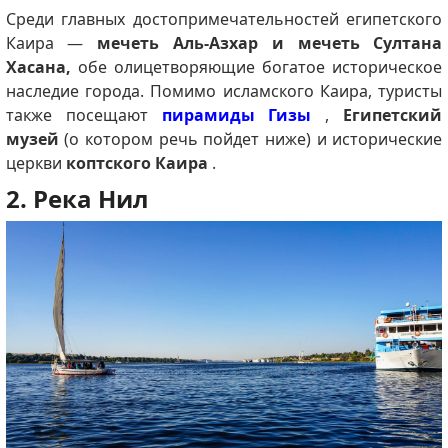
Среди главных достопримечательностей египетского
Каира —
мечеть Аль-Азхар и мечеть Султана
Хасана,
обе олицетворяющие богатое историческое
наследие города. Помимо исламского Каира, туристы
также посещают
пирамиды Гизы
,
Египетский
музей
(о котором речь пойдет ниже) и исторические
церкви
коптского Каира
.
2. Река Нил