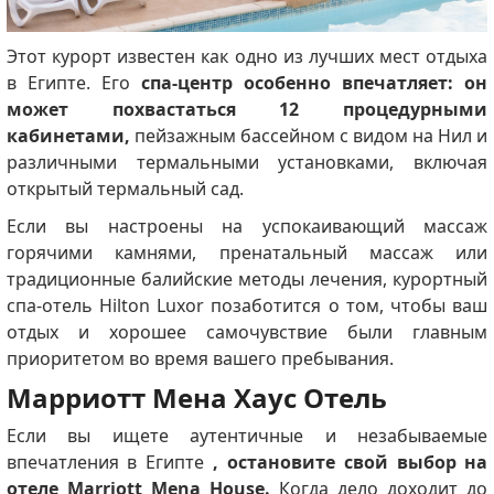
Этот курорт известен как одно из лучших мест отдыха
в Египте.
Его
спа-центр особенно впечатляет: он
может похвастаться 12 процедурными
кабинетами,
пейзажным бассейном с видом на Нил и
различными термальными установками, включая
открытый термальный сад.
Если вы настроены на успокаивающий массаж
горячими камнями, пренатальный массаж или
традиционные балийские методы лечения, курортный
спа-отель Hilton Luxor позаботится о том, чтобы ваш
отдых и хорошее самочувствие были главным
приоритетом во время вашего пребывания.
Марриотт Мена Хаус Отель
Если вы ищете аутентичные и незабываемые
впечатления в Египте
, остановите свой выбор на
отеле Marriott Mena House.
Когда дело доходит до