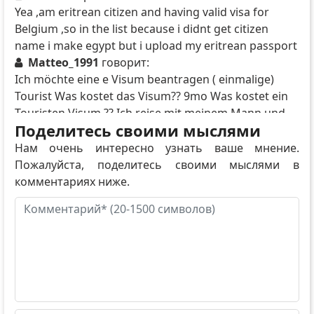
Yea ,am eritrean citizen and having valid visa for
Belgium ,so in the list because i didnt get citizen
name i make egypt but i upload my eritrean passport
Matteo_1991
говорит:
Ich möchte eine e Visum beantragen ( einmalige)
Tourist Was kostet das Visum?? 9mo Was kostet ein
Touristen Visum ?? Ich reise mit meinem Mann und
Поделитесь своими мыслями
meine zwei Kinder nach marsa aalam für eine Woche
Von 11.06. Bis 18.06.
Нам очень интересно узнать ваше мнение.
Glen H Smith
говорит:
Пожалуйста, поделитесь своими мыслями в
I’m 74 years old, a retired teacher and I want to see
комментариях ниже.
Egypt— my USA passport expires soon and I have a
New Costa Rica passport…HOW MUCH IS A 30 day
Tourist visa?!?