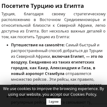
Посетите Турцию из Египта
Турция, благодаря своему стратегическому
расположению в Восточном Средиземноморье и
относительной близости к Северной Африке, легко
доступна из Египта. Вот несколько важных деталей о
том, как посетить Турцию из Египта:
Путешествие на самолёте:
Самый быстрый и
распространённый способ добраться до Турции
из Северной Африки,
включая Египет, — это по
воздуху. Ежедневно из
таких египетских
городов, как Каир, Александрия и Гиза, в
новый аэропорт Стамбула
отправляется
множество рейсов .
Эти рейсы, как правило,
относительно короткие по времени, что делает
We use cookies to improve the browsing experience. By
их удобным видом транспорта.
using our website, you accept our Cookies Policy.
Направления рейсов
: Помимо Стамбула,
I agree
регулярные рейсы из Египта связывают туристов