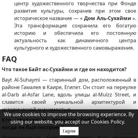
центр художественного творчества при Фонде
развития культуры, сохранив при этом свое
историческое название — «
Дом Аль-Сухайми
».
Эта трансформация сохранила его богатую
историю и обеспечила его постоянную
актуальность как динамичного центра
культурного и художественного самовыражения.
FAQ
Что такое Байт ас-Сухайми и где он находится?
Bayt Al-Suhaymi — старинный дом, расположенный в
районе Гамалея в Каире, Египет. Он стоит на переулке
al-Darb al-Asfar Lane, вдоль улицы al-Muizz Street, и
славится своей уникальной архитектурой и
исторической значимостью.
We use cookies to improve the browsing experience. By
Кто изначально построил Байт ас-Сухайми и
using our website, you accept our Cookies Policy.
когда он был построен?
I agree
Первоначально Бейт ас-Сухайми был построен