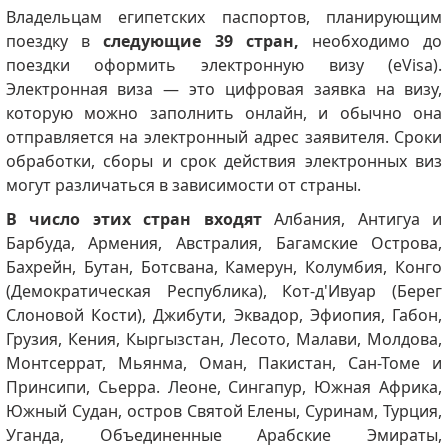
Владельцам египетских паспортов, планирующим
поездку в
следующие 39 стран,
необходимо до
поездки оформить электронную визу (eVisa).
Электронная виза — это цифровая заявка на визу,
которую можно заполнить онлайн, и обычно она
отправляется на электронный адрес заявителя. Сроки
обработки, сборы и срок действия электронных виз
могут различаться в зависимости от страны.
В число этих стран входят
Албания, Антигуа и
Барбуда, Армения, Австралия, Багамские Острова,
Бахрейн, Бутан, Ботсвана, Камерун, Колумбия, Конго
(Демократическая Республика), Кот-д'Ивуар (Берег
Слоновой Кости), Джибути, Эквадор, Эфиопия, Габон,
Грузия, Кения, Кыргызстан, Лесото, Малави, Молдова,
Монтсеррат, Мьянма, Оман, Пакистан, Сан-Томе и
Принсипи, Сьерра. Леоне, Сингапур, Южная Африка,
Южный Судан, остров Святой Елены, Суринам, Турция,
Уганда, Объединенные Арабские Эмираты,