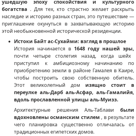
ушедшую эпоху спокойствия и культурного
богатства
. Для тех, кто страстно желает раскрыть
наследие и историю разных стран, это путешествие —
приглашение окунуться в захватывающую историю
этой необыкновенной исторической резиденции.
Истоки Байт ас-Сухайми: взгляд в прошлое
История начинается в
1648 году нашей эры,
почти четыре столетия назад, когда шейх
приступил к амбициозному начинанию по
приобретению земли в районе Гамалея в Каире,
чтобы построить свою собственную обитель.
Этот великолепный дом
изящно стоит в
переулке аль-Дарб аль-Асфар, аль-Гамалийя,
вдоль прославленной улицы аль-Муизз.
Архитектурные решения Аль-Таблави
были
вдохновлены османским стилем
, в результате
чего планировка существенно отличалась от
традиционных египетских домов.