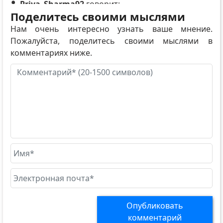
Priya_Sharma92
говорит:
Поделитесь своими мыслями
Wow, this is very usefull information! I didnt know
about so many visa-free options. Realy helpfull for
Нам очень интересно узнать ваше мнение.
planning my travels. Thanks for sharing!
Пожалуйста, поделитесь своими мыслями в
комментариях ниже.
Опубликовать
комментарий