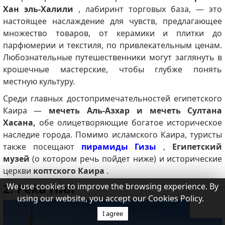
Хан эль-Халили
, лабиринт торговых база, — это
настоящее наслаждение для чувств, предлагающее
множество товаров, от керамики и плитки до
парфюмерии и текстиля, по привлекательным ценам.
Любознательные путешественники могут заглянуть в
крошечные мастерские, чтобы глубже понять
местную культуру.
Среди главных достопримечательностей египетского
Каира —
мечеть Аль-Азхар и мечеть Султана
Хасана,
обе олицетворяющие богатое историческое
наследие города. Помимо исламского Каира, туристы
также посещают
пирамиды Гизы
,
Египетский
музей
(о котором речь пойдет ниже) и исторические
церкви
коптского Каира
.
2. Река Нил
We use cookies to improve the browsing experience. By
using our website, you accept our Cookies Policy.
I agree