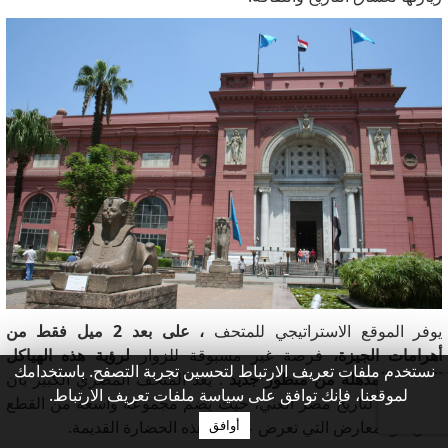
يوفر الموقع الاستراتيجي للمتحف
، على بعد 2 ميل فقط من
أهرامات الجيزة،
فرصة غير مسبوقة للزوار
لرؤية هذه الهياكل
نستخدم ملفات تعريف الارتباط لتحسين تجربة التصفح. باستخدامك
القديمة المذهلة من منظور جديد
.
يعد المتحف المصري الكبير بأن
لموقعنا، فإنك توافق على سياسة ملفات تعريف الارتباط.
يكون كنزًا لتاريخ مصر الغني، حيث يضم مجموعة واسعة من القطع
الأثرية والمعارض التي تعرض عجائب هذه الحضارة القديمة.
أوافق