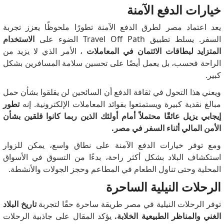
خيارات الدفع الآمنة
يعد اعتماد مصر لطرق الدفع الآمنة تطورًا ملحوظًا يعزز تجربة
السفر.
يسلط تطبيق Travel Off Path الضوء على
الاستخدام
المتزايد لبطاقات الائتمان في المعاملات
، الأمر الذي لا يزيد من
الراحة فحسب، بل يعمل أيضًا على تحسين سلامة المسافرين بشكل
كبير.
ويعني هذا التحول في ثقافة الدفع أن السائحين لن يقلقوا بشأن حمل
مبالغ نقدية كبيرة ويستمتعوا بفوائد المعاملات الإلكترونية.
إنه
تطور
إيجابي يزيل عائقًا محتملاً أمام أولئك الذين ربما كانوا قلقين بشأن
الأمن المالي أثناء السفر في مصر.
ومع توفر خيارات الدفع الآمنة على نطاق واسع، يمكن للزوار
استكشاف البلاد بشكل أكثر راحة، بدءًا من التسوق في الأسواق
المحلية وحتى تناول الطعام في المطاعم وحجز الجولات والأنشطة.
الرحلات النيلية الساحرة
توفر الرحلات النيلية في مصر طريقة ساحرة حقًا لتجربة
تاريخ البلاد
الغني والمناظر الطبيعية الخلابة.
يؤكد المقال على جاذبية الرحلات