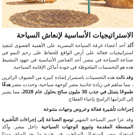
الاستراتيجيات الأساسية لإنعاش السياحة
أكد
أحد أعضاء غرفة السياحة المصرية على الأهمية القصوى
لتنفيذ
استراتيجيات فعالة على أرض الواقع للحفاظ على زخم النمو في
صناعة السياحة في مصر.
أحد العناصر الأساسية في جهود التنشيط
هذه هو التحسينات الملحوظة في جودة أماكن الإقامة السياحية.
وقد نالت
هذه التحسينات باستمرار إشادة كبيرة من الضيوف الزائرين
، مما ساهم في زيادة جاذبية مصر كوجهة سياحية.
وحددت مصر
هدفًا
طموحًا يتمثل في جذب 30 مليون سائح بحلول عام 2028،
مما يشير
إلى التزامها الراسخ بإحياء القطاع.
إجراءات تأشيرة فعالة وعروض وجهات متنوعة
وقد عزا خبير السياحة الشهير
توسع الصناعة إلى إجراءات التأشيرة
المبسطة المقدمة وتنويع الوجهات السياحية
داخل مصر.
وأكد
استعداد مصر لاستقبال السائحين في فترة ما بعد الوباء، مبديًا