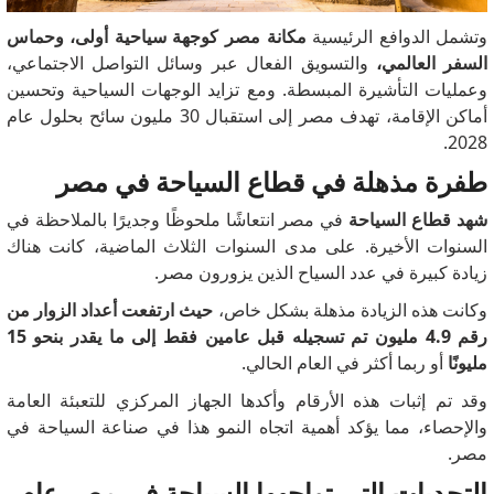
وتشمل الدوافع الرئيسية
مكانة مصر كوجهة سياحية أولى، وحماس
السفر العالمي،
والتسويق الفعال عبر وسائل التواصل الاجتماعي،
وعمليات التأشيرة المبسطة.
ومع تزايد الوجهات السياحية وتحسين
أماكن الإقامة، تهدف مصر إلى استقبال 30 مليون سائح بحلول عام
2028.
طفرة مذهلة في قطاع السياحة في مصر
شهد قطاع السياحة
في مصر انتعاشًا ملحوظًا وجديرًا بالملاحظة في
السنوات الأخيرة.
على مدى السنوات الثلاث الماضية، كانت هناك
زيادة كبيرة في عدد السياح الذين يزورون مصر.
وكانت هذه الزيادة مذهلة بشكل خاص،
حيث ارتفعت أعداد الزوار من
رقم 4.9 مليون تم تسجيله قبل عامين فقط إلى ما يقدر بنحو 15
مليونًا
أو ربما أكثر في العام الحالي.
وقد تم إثبات هذه الأرقام وأكدها الجهاز المركزي للتعبئة العامة
والإحصاء، مما يؤكد أهمية اتجاه النمو هذا في صناعة السياحة في
مصر.
التحديات التي تواجهها السياحة في مصر عام