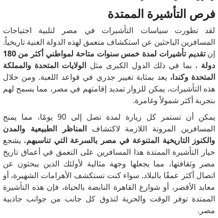
فرص التأشيرة الممتدة
لقد تطورت سياسات التأشيرات في مصر لتلبية احتياجات
المسافرين الباحثين عن استكشاف متعمق لهذه الدولة الغنية تاريخياً.
إن
تقديم تأشيرات لمدة خمس سنوات متاحة لمواطني أكثر من 180
دولة
، بما في ذلك الدول الكبرى مثل
الولايات المتحدة والمملكة
المتحدة وكندا،
يعد بمثابة تغيير جذري في قواعد اللعبة.
ومن خلال
هذه التأشيرات، يمكن للزوار تمديد إقامتهم في مصر، مما يسمح لهم
بتجربة أكثر شمولاً وغامرة.
يمكن أن تستمر كل زيارة لمدة تصل إلى 90 يومًا، مما يمنح
المسافرين المرونة اللازمة لاكتشاف
المناظر الطبيعية والمدن
والكنوز التاريخية المتنوعة في مصر بالسرعة التي تناسبهم.
يشجع
خيار التأشيرة الممتدة هذا المسافرين على التعمق في أعماق تاريخ
مصر وثقافتها، مما يجعلها وجهة مثالية لأولئك الذين يبحثون عن
اتصال أكثر عمقًا بالبلاد.
سواء كنت تستكشف الأهرامات الشهيرة، أو
معابد الأقصر، أو شوارع القاهرة النابضة بالحياة، فإن هذه التأشيرة
الممتدة توفر الوقت والحرية لتذوق كل جانب من جوانب جاذبية
مصر.