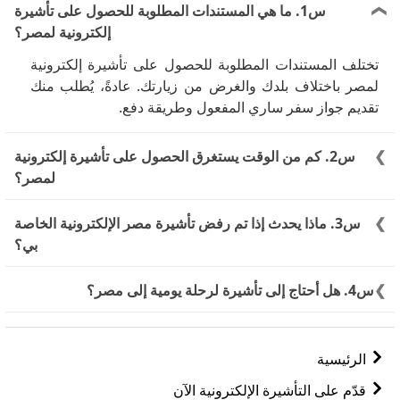
س1. ما هي المستندات المطلوبة للحصول على تأشيرة
إلكترونية لمصر؟
تختلف المستندات المطلوبة للحصول على تأشيرة إلكترونية
لمصر باختلاف بلدك والغرض من زيارتك. عادةً، يُطلب منك
تقديم جواز سفر ساري المفعول وطريقة دفع.
س2. كم من الوقت يستغرق الحصول على تأشيرة إلكترونية
لمصر؟
يمكن معالجة طلب التأشيرة الإلكترونية لمصر خلال
3 - 5
س3. ماذا يحدث إذا تم رفض تأشيرة مصر الإلكترونية الخاصة
Working Days
عن طريق اختيار المعالجة العاجلة.
بي؟
في حال رفض تأشيرتك الإلكترونية لمصر، سيتم إبلاغك
س4. هل أحتاج إلى تأشيرة لرحلة يومية إلى مصر؟
بالسبب. يمكنك الاستئناف أو إعادة التقديم بعد تصحيح
المشكلة. في حال عدم الموافقة، فكّر في التقدم بطلب
تعتمد حاجتك إلى تأشيرة لرحلة يومية إلى مصر على جنسيتك.
للحصول على تأشيرة تقليدية. تأكد دائمًا من السبب قبل إعادة
تُتيح مصر الدخول إلى بعض الدول بدون تأشيرة أو بتأشيرة
الرئيسية
التقديم.
عند الوصول للإقامات القصيرة. تحقق من متطلبات جنسيتك
قبل السفر.
قدّم على التأشيرة الإلكترونية الآن