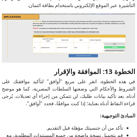
التأشيرة عبر الموقع الإلكتروني باستخدام بطاقة ائتمان.
الخطوة 13: الموافقة والإقرار
في هذه الخطوة، انقر على مربع "أوافق" لتأكيد موافقتك على
الشروط والأحكام التي وضعتها السلطات المصرية، كما هو موضح
أدناه. بعد تأكيد بيانات طلبك، لن تتمكن من إجراء أي تعديلات. يُرجى
قراءة النقاط أدناه بعناية؛ إذا كنت موافقًا، فحدد "أوافق".
المبادئ التوجيهية:
تأكد من أن جنسيتك مؤهلة قبل التقديم.
قم بتحميل نسخة واضحة من جميع المستندات المطلوبة، مع