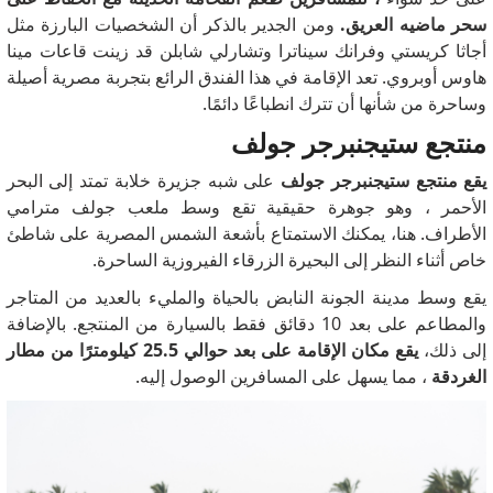
سحر ماضيه العريق.
ومن الجدير بالذكر أن الشخصيات البارزة مثل
أجاثا كريستي وفرانك سيناترا وتشارلي شابلن قد زينت قاعات مينا
هاوس أوبروي.
تعد الإقامة في هذا الفندق الرائع بتجربة مصرية أصيلة
وساحرة من شأنها أن تترك انطباعًا دائمًا.
منتجع ستيجنبرجر جولف
يقع منتجع ستيجنبرجر جولف
على شبه جزيرة خلابة تمتد إلى البحر
الأحمر
، وهو جوهرة حقيقية تقع وسط ملعب جولف مترامي
الأطراف.
هنا، يمكنك الاستمتاع بأشعة الشمس المصرية على شاطئ
خاص أثناء النظر إلى البحيرة الزرقاء الفيروزية الساحرة.
يقع وسط مدينة الجونة النابض بالحياة والمليء بالعديد من المتاجر
والمطاعم على بعد 10 دقائق فقط بالسيارة من المنتجع.
بالإضافة
إلى ذلك،
يقع مكان الإقامة على بعد حوالي 25.5 كيلومترًا من مطار
الغردقة
، مما يسهل على المسافرين الوصول إليه.