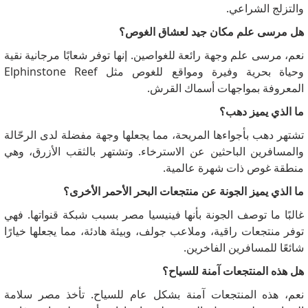
والتزلج الشراعي.
هل مرسى علم مكان جيد لعشاق الغوص؟
نعم، مرسى علم وجهة رائعة للغواصين.
إنها توفر شعابًا مرجانية نقية
وحياة بحرية وفيرة ومواقع للغوص مثل Elphinstone Reef
المعروفة بمواجهات أسماك القرش.
ما الذي يميز دهب؟
تشتهر دهب بأجواءها المريحة، مما يجعلها وجهة مفضلة لدى الرحّالة
والمسافرين الباحثين عن الاسترخاء.
وتشتهر بالثقب الأزرق، وهي
منطقة غوص ذات شهرة عالمية.
ما الذي يميز الجونة عن منتجعات البحر الأحمر الأخرى؟
غالبًا ما توصف الجونة بأنها فينيسيا مصر بسبب شبكة قنواتها.
فهي
توفر منتجعات راقية، وملاعب جولف، وبيئة هادئة، مما يجعلها خيارًا
شائعًا للمسافرين الفاخرين.
هل هذه المنتجعات آمنة للسياح؟
نعم، هذه المنتجعات آمنة بشكل عام للسياح.
تأخذ مصر سلامة