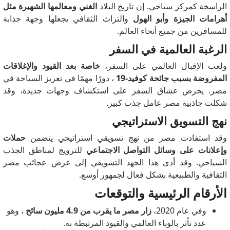
الراسخة كمركز سياحي.
إن تاريخ البلاد
الغني ومعالمها الشهيرة مثل
أهرامات الجيزة وأبو الهول
والتراث الثقافي يجعلها وجهة جذابة
للمسافرين من جميع أنحاء العالم.
الرغبة العالمية في السفر
ولعب الإقبال العالمي على السفر،
خاصة بعد القيود والإغلاقات
المفروضة بسبب جائحة كوفيد-19
، دورًا مهمًا في تعزيز السياحة في
مصر.
يحرص عشاق السفر على استكشاف وجهات جديدة، وقد
شكلت جاذبية مصر عامل جذب كبير.
نهج التسويق الاستراتيجي
وقد استفادت مصر من نهج تسويقي استراتيجي يتضمن
حملات
وإعلانات على وسائل التواصل الاجتماعي
للترويج لمناطق الجذب
السياحي.
وقد أدى هذا الجهد التسويقي إلى عرض عجائب مصر
الثقافية والطبيعية بشكل فعال لجمهور أوسع.
الأرقام الرئيسية والتوقعات
وفي عام 2020،
زار مصر ما يقرب من 4.9 مليون سائح
، وهو
عدد تأثر بالوباء العالمي والقيود المرتبطة به.