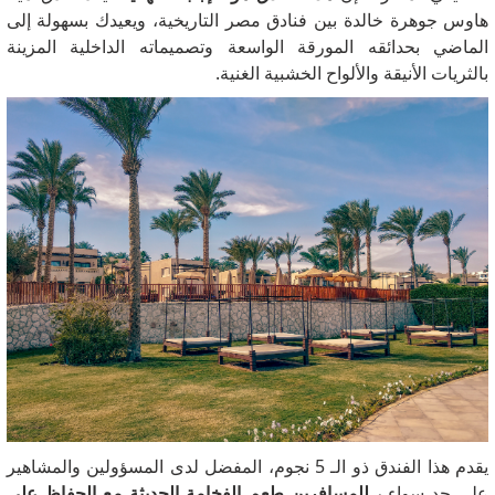
هاوس جوهرة خالدة بين فنادق مصر التاريخية، ويعيدك بسهولة إلى
الماضي بحدائقه المورقة الواسعة وتصميماته الداخلية المزينة
بالثريات الأنيقة والألواح الخشبية الغنية.
يقدم هذا الفندق ذو الـ 5 نجوم، المفضل لدى المسؤولين والمشاهير
على حد سواء
، للمسافرين طعم الفخامة الحديثة مع الحفاظ على