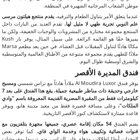
موطن الشعاب المرجانية الشهيرة في المنطقة.
عندما يتعلق الأمر بتناول الطعام والترفيه،
يقدم منتجع هيلتون مرسى
علم النوبي تجربة طهي لا مثيل لها.
تقدم العديد من البارات داخل
المنتجع مجموعة مختارة من المشروبات والوجبات الخفيفة، ولكن ما
يميزها حقًا هو القائمة الرائعة.
على سبيل المثال، يوفر بار Kush
مكانًا هادئًا لتناول المقبلات قبل العشاء، في حين يعد مطعم Marsa
ملاذًا للطهي يقدم مجموعة متنوعة من الأطباق العالمية والمتوسطية
والشرق أوسطية طوال اليوم.
فندق المديرة الأقصر
يوفر فندق Al Moudira Luxor ملاذاً هادئاً مع تراس شمسي
ومسبح
خارجي وحديقة ذات مناظر طبيعية جميلة.
يقع هذا الفندق على بعد 7
كيلومترات فقط من المقبرة المصرية القديمة المعروفة باسم "وادي
الملكات"،
وعلى مسافة قصيرة فقط من معبد مدينة هابو، ويوفر
قاعدة ممتازة لاستكشاف كنوز الأقصر التاريخية.
يضم الفندق
54 مكان إقامة عصري، جميعها مجهزة بتلفزيون مع
قنوات فضائية وتكييف هواء وخدمة الواي فاي.
كما توفر بعض
الوحدات أيضًا إطلالات مذهلة على التراس، وتم تزيينها بمفروشات