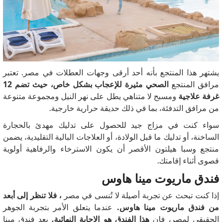
يشتهر هذا المنتجع بأنه أحد أرقى وجهات العطلات في مصر.
تعتبر
مرافق المنتجع
الصحي مثيرة للإعجاب بشكل خاص، حيث تضم 12
غرفة علاجية
ومسبح لا متناهي يطل على نهر النيل ومجموعة متنوعة
من مرافق التدفئة، بما في ذلك حديقة حرارية خارجية.
سواء كنت في مزاج جيد للحصول على تدليك مهدئ بالحجارة
الساخنة، أو تدليك ما قبل الولادة، أو العلاجات البالية التقليدية، يضمن
منتجع وسبا هيلتون الأقصر أن يكون الاسترخاء والرفاهية أولوية
قصوى أثناء إقامتك.
فندق ماريوت مينا هاوس
إذا كنت تبحث عن تجربة أصيلة لا تُنسى في مصر
، فلا تنظر إلى أبعد
من فندق ماريوت مينا هاوس.
عندما يتعلق الأمر بتجربة الجوهر
الحقيقي لمصر، فإن
هذا الفندق هو الإجابة النهائية.
يعد فندق مينا