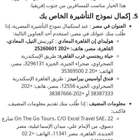
هذا الخيار مناسب للمسافرين من جنوب إفريقيا.
5. إكمال نموذج التأشيرة الخاص بك
العنوان في مصر
: عند استكمال نموذج التأشيرة المصرية، إذا
طُلب منك عنوانك في مصر، استخدم أحد العناوين التالية:
هوليداي إن القاهرة المعادي
: كورنيش
النيل، المعادي،
القاهرة، مصر، هاتف: +202 25260601
حياة ريجنسي غرب القاهرة:
طريق الإسكندرية
الصحراوي، صحراء الجيزة، الجيزة 3296131، مصر،
الهاتف: +20 2 35369500
فندق أواسيس بيراميدز
: طريق القاهرة الإسكندرية
الصحراوي، الجيزة 12556، مصر، هاتف: +202
38387333 أو +202-38387666
معلومات المضيف
: إذا طُلب منك تقديم معلومات المضيف،
فاكتب:
On The Go Tours، C/O Excel Travel SAE، 22 شارع
دسوق، من الإمام علي، ميدان الإسماعيلية، مصر
الجديدة، القاهرة، مصر 11341، الهاتف: +2 02