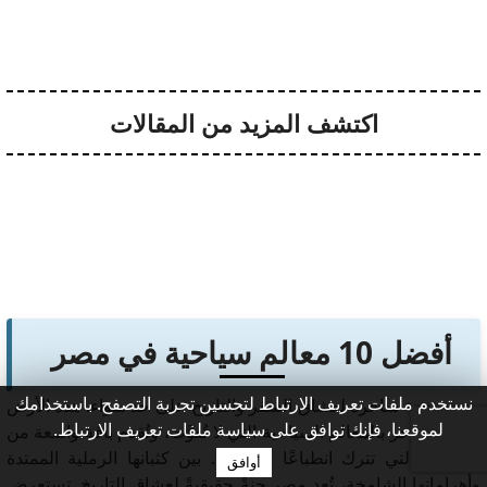
اكتشف المزيد من المقالات
أفضل 10 معالم سياحية في مصر
نستخدم ملفات تعريف الارتباط لتحسين تجربة التصفح. باستخدامك
مصر وجهة ساحرة لعشاق السفر والتاريخ على حد سواء. هذه الأرض
لموقعنا، فإنك توافق على سياسة ملفات تعريف الارتباط.
العريقة تزخر بالمعالم السياحية التي لا تُفوَّت، وتُقدم باقة واسعة من
الأنشطة التي تترك انطباعًا لا يُنسى. بين كثبانها الرملية الممتدة
أوافق
وأهراماتها الشامخة، تُعد مصر جنةً حقيقيةً لعشاق التاريخ. تستعرض