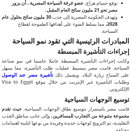
توقع
حسام هزاع،
عضو غرفة السياحة المصرية ، أن
يزور
مصر نحو 21 مليون سائح العام المقبل.
وتهدف الحكومة المصرية إلى جذب
30 مليون سائح بحلول عام
2028،
مما يسلط الضوء على أهدافها الطموحة لقطاع
السياحة.
المبادرات الرئيسية التي تقود نمو السياحة
إجراءات التأشيرة المبسطة
وكانت إجراءات التأشيرة المبسطة عاملا حاسما في نمو صناعة
السياحة.
قامت مصر بتبسيط عمليات طلب التأشيرة، مما يسهل
على السياح زيارة البلاد.
ويشمل ذلك
تأشيرة مصر عند الوصول
وطلبات التأشيرة عبر الإنترنت من خلال موقع Visa to Egypt
الإلكتروني.
توسيع الوجهات السياحية
قامت مصر باستمرار بتوسيع نطاق الوجهات السياحية،
حيث تقدم
مجموعة متنوعة من التجارب للمسافرين.
وإلى جانب مناطق الجذب
التقليدية، تم الترويج لوجهات جديدة وفريدة من نوعها لتلبية اهتمامات
مختلفة.