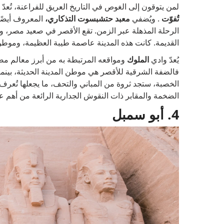
لمن يتوقون إلى الغوص في التاريخ العريق للفراعنة، تُعدّ
تُفوّت
. ويُضفي
معبد حتشبسوت التذكاري،
المعروف أيضً
الرحلة المذهلة عبر الزمن. تقع الأقصر في صعيد مصر، وترتب
القديمة. كانت هذه المدينة عاصمة طيبة العظيمة، وموطن ا
يُعدّ وادي
الملوك
ومواقعه المرتبطة به من أبرز معالم مص
فالضفة الشرقية للأقصر هي موطن المدينة الحديثة، بينما
الخصبة، ستجد ثروة من المباني والتحف، ما يجعلها تُعرف غا
الضخمة والمقابر ذات النقوش الجدارية الرائعة من أهم ع
4. أبو سمبل