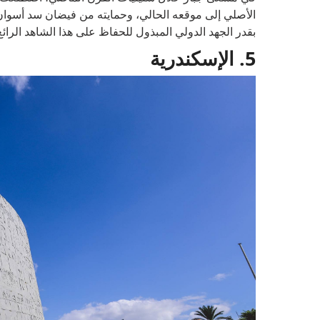
الأصلي إلى موقعه الحالي، وحمايته من فيضان سد أسوان. ه
بقدر الجهد الدولي المبذول للحفاظ على هذا الشاهد الرا
5. الإسكندرية