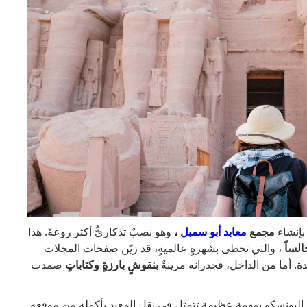
بإنشاء
مجمع
معابد أبو سمبل
،
وهو نصبٌ تذكاريٌّ أكثر روعةً. هذا
لساً
، والتي تحظى بشهرةٍ عالميةٍ، قد زيّن صفحات المجلات
ة. أما من الداخل، فجدرانه مزينةٌ
بنقوشٍ بارزةٍ وكتاباتٍ
صمدت
يونسكو بمهمةٍ عظيمةٍ تتمثل في نقل المعبد بأكمله من موقعه