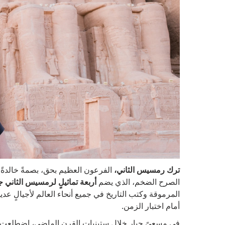
ترك رمسيس الثاني،
الفرعون العظيم بحق، بصمةً خالدةً 
الصرح الضخم، الذي يضم
أربعة تماثيلٍ لرمسيس الثاني جا
المرموقة وكتب التاريخ في جميع أنحاء العالم لأجيالٍ عديد
أمام اختبار الزمن.
في مسعىً جبار خلال ستينيات القرن الماضي، اضطلعت ال