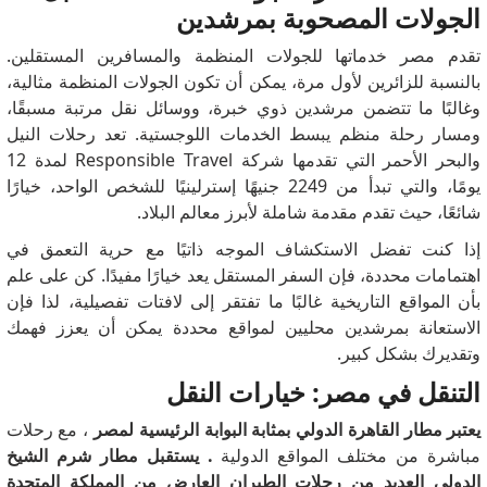
الجولات المصحوبة بمرشدين
تقدم مصر خدماتها للجولات المنظمة والمسافرين المستقلين.
بالنسبة للزائرين لأول مرة، يمكن أن تكون الجولات المنظمة مثالية،
وغالبًا ما تتضمن مرشدين ذوي خبرة، ووسائل نقل مرتبة مسبقًا،
ومسار رحلة منظم يبسط الخدمات اللوجستية. تعد رحلات النيل
والبحر الأحمر التي تقدمها شركة Responsible Travel لمدة 12
يومًا، والتي تبدأ من 2249 جنيهًا إسترلينيًا للشخص الواحد، خيارًا
شائعًا، حيث تقدم مقدمة شاملة لأبرز معالم البلاد.
إذا كنت تفضل الاستكشاف الموجه ذاتيًا مع حرية التعمق في
اهتمامات محددة، فإن السفر المستقل يعد خيارًا مفيدًا. كن على علم
بأن المواقع التاريخية غالبًا ما تفتقر إلى لافتات تفصيلية، لذا فإن
الاستعانة بمرشدين محليين لمواقع محددة يمكن أن يعزز فهمك
وتقديرك بشكل كبير.
التنقل في مصر: خيارات النقل
يعتبر مطار القاهرة الدولي بمثابة البوابة الرئيسية لمصر
، مع رحلات
مباشرة من مختلف المواقع الدولية
. يستقبل مطار شرم الشيخ
الدولي العديد من رحلات الطيران العارض من المملكة المتحدة