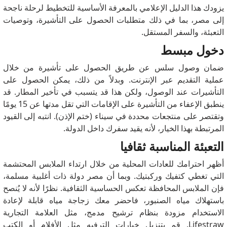
يزودك هذا الدليل الإعلامي بالمعرفة الأساسية للتخطيط لرحلة ناجحة
إلى مصر، بما في ذلك متطلبات الحصول على التأشيرة، وتوصيات
التعبئة، والسفر المستقل.
دخول مبسط
ضمان وصول سلس عن طريق الحصول على تأشيرة من خلال
عملية التقديم عبر الإنترنت. وبدلاً من ذلك، يمكن الحصول على
التأشيرات عند الوصول، ولكن هذا قد يتسبب في تأخير المطار. قد
ينطبق الإعفاء من التأشيرة على الإقامات التي تقل مدتها عن 15 يومًا
وتقتصر على منتجعات محددة في سيناء (ختم الإذن). انتبه إلى القيود
المرتبطة بهذا الخيار، لأنه يقيد سفرك داخل الدولة.
التعبئة المناسبة ثقافيا
أظهر احترامك للعادات المحلية من خلال ارتداء الملابس المحتشمة
التي تغطي كتفيك وركبتيك. وبما أن مصر دولة ذات أغلبية مسلمة،
فإن الملابس المحافظة تعكس الحساسية الثقافية. نظرًا لأنه لا يُنصح
باستهلاك مياه الصنبور، فاحضر معك زجاجة مياه قابلة لإعادة
الاستخدام مزودة بنظام ترشيح مدمج، مثل العلامة التجارية
Lifestraw. قم بتنزيل خيارات الترفيه مثل الأفلام أو الكتب