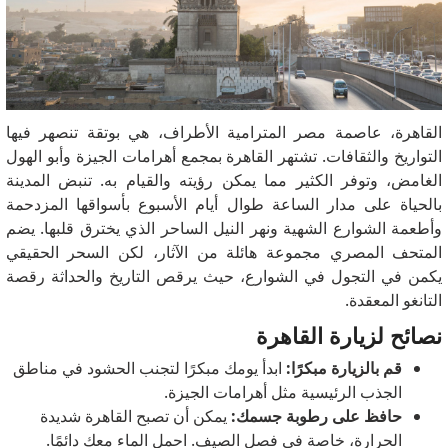
القاهرة، عاصمة مصر المترامية الأطراف، هي بوتقة تنصهر فيها
التواريخ والثقافات. تشتهر القاهرة بمجمع أهرامات الجيزة وأبو الهول
الغامض، وتوفر الكثير مما يمكن رؤيته والقيام به. تنبض المدينة
بالحياة على مدار الساعة طوال أيام الأسبوع بأسواقها المزدحمة
وأطعمة الشوارع الشهية ونهر النيل الساحر الذي يخترق قلبها. يضم
المتحف المصري مجموعة هائلة من الآثار، لكن السحر الحقيقي
يكمن في التجول في الشوارع، حيث يرقص التاريخ والحداثة رقصة
التانغو المعقدة.
نصائح لزيارة القاهرة
قم بالزيارة مبكرًا:
ابدأ يومك مبكرًا لتجنب الحشود في مناطق
الجذب الرئيسية مثل أهرامات الجيزة.
حافظ على رطوبة جسمك:
يمكن أن تصبح القاهرة شديدة
الحرارة، خاصة في فصل الصيف. احمل الماء معك دائمًا.