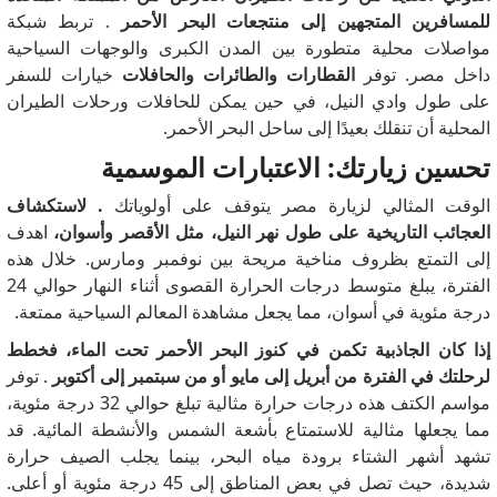
للمسافرين المتجهين إلى منتجعات البحر الأحمر
. تربط شبكة
مواصلات محلية متطورة بين المدن الكبرى والوجهات السياحية
داخل مصر. توفر
القطارات والطائرات والحافلات
خيارات للسفر
على طول وادي النيل، في حين يمكن للحافلات ورحلات الطيران
المحلية أن تنقلك بعيدًا إلى ساحل البحر الأحمر.
تحسين زيارتك: الاعتبارات الموسمية
الوقت المثالي لزيارة مصر يتوقف على أولوياتك
. لاستكشاف
العجائب التاريخية على طول نهر النيل، مثل الأقصر وأسوان،
اهدف
إلى التمتع بظروف مناخية مريحة بين نوفمبر ومارس. خلال هذه
الفترة، يبلغ متوسط ​​درجات الحرارة القصوى أثناء النهار حوالي 24
درجة مئوية في أسوان، مما يجعل مشاهدة المعالم السياحية ممتعة.
إذا كان الجاذبية تكمن في كنوز البحر الأحمر تحت الماء، فخطط
لرحلتك في الفترة من أبريل إلى مايو أو من سبتمبر إلى أكتوبر
. توفر
مواسم الكتف هذه درجات حرارة مثالية تبلغ حوالي 32 درجة مئوية،
مما يجعلها مثالية للاستمتاع بأشعة الشمس والأنشطة المائية. قد
تشهد أشهر الشتاء برودة مياه البحر، بينما يجلب الصيف حرارة
شديدة، حيث تصل في بعض المناطق إلى 45 درجة مئوية أو أعلى.