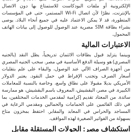
الإلكترونية أو ملفات البودكاست للاستمتاع بها دون الاتصال
بالإنترنت، نظرًا لأن اتصال Wi-Fi المستمر، حتى في المؤسسات
المتطورة، قد لا يمكن الاعتماد عليه في جميع أنحاء البلاد. يوصى
بشراء بطاقة SIM مصرية عند الوصول للوصول إلى بيانات الهاتف
المحمول.
الاعتبارات المالية
وبينما يتزايد قبول بطاقات الائتمان تدريجياً، يظل النقد (بالجنيه
المصري) هو وسيلة الدفع الأساسية في مصر. سحب الجنيه المصري
من أجهزة الصراف الآلي عند الوصول، والبقاء على علم بتقلبات
أسعار الصرف وتجنب الإفراط في حمل النقود. يعتبر الدولار
الأمريكي بديلا مقبولا على نطاق واسع، وخاصة بالنسبة للمعاملات
الكبيرة. في مصر، البقشيش، المعروف باسم البقشيش، هو ممارسة
سائدة. من المعتاد تقديم إكرامية لمقدمي الخدمات المختلفين، بما
في ذلك القائمين على الحمامات والحمالين ومقدمي الرعاية في
المساجد والحراس في المعابد والمقابر. احتفظ بمخزون متاح
بسهولة من الفواتير الصغيرة لهذه المواقف.
استكشاف مصر: الجولات المستقلة مقابل