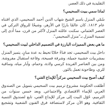
التقليدية في ذلك العصر.
لماذا سمي ببيت السحيمي؟
سُمّي المنزل باسم الشيخ شهاب الدين أحمد السحيمي، الذي اقتناه
عام ١٨١٣. كان عالمًا بارزًا في الأزهر، وشيخًا للرواق التركي في
العصر العثماني. سكنت عائلته المنزل لأكثر من قرن، مما أدى إلى
تسمية المنزل بـ"منزل السحيمي".
ما هي بعض المميزات البارزة في التصميم الداخلي لبيت السحيمي؟
داخل بيت السحيمي، تجد فناءً خلابًا تحيط به عدة مبانٍ. يتميز المنزل
بمشربيات خشبية جميلة، وشرفة فسيحة، وقاعة استقبال مفروشة.
ومن بين العناصر الفريدة كرسي ولادة، وحمام، وآبار مياه، وساقية
للري، وطاحونة تعمل بالثور.
كيف أصبح بيت السحيمي مركزاً للإبداع الفني؟
أطلقت الحكومة مشروع ترميم بيت السحيمي بتمويل من الصندوق
العربي للإنماء الاقتصادي والاجتماعي. وبعد خمس سنوات من
الترميم، حُوّل البيت إلى مركز للإبداع الفني، تابع لصندوق التنمية
الثقافية. وهو الآن مركز لاستضافة فرق الفنون الشعبية وتشجيع