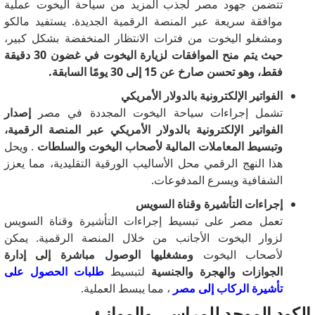
تتضمن جهود مصر لجذب المزيد من سياحة اليخوت عملية
موافقة سريعة عبر المنصة الرقمية الجديدة.
يستفيد مالكو
ومشغلو اليخوت من فترات الانتظار المنخفضة بشكل كبير،
حيث يتم منح الموافقات لزيارة اليخوت في غضون 30 دقيقة
فقط، وهو تحسن صارخ عن 15 إلى 30 يومًا السابقة.
الفواتير الإلكترونية بالدولار الأمريكي
تشمل إجراءات سياحة اليخوت المجددة في مصر
إصدار
الفواتير الإلكترونية بالدولار الأمريكي عبر المنصة الرقمية،
وتبسيط المعاملات المالية لأصحاب اليخوت والسلطات
.
ويحل
هذا النهج الرقمي محل الأساليب الورقية التقليدية، مما يعزز
الشفافية ويسرع المدفوعات.
إجراءات التأشيرة وقناة السويس
تعمل مصر على تبسيط إجراءات التأشيرة وقناة السويس
لزوار اليخوت الأجانب من خلال المنصة الرقمية.
يمكن
لأصحاب اليخوت
ومشغليها الوصول مباشرة إلى إدارة
الجوازات والهجرة والجنسية
لتبسيط
طلبات الحصول على
تأشيرة الركاب إلى مصر
، مما يبسط العملية.
الكود الموحد للمراسي والموانئ