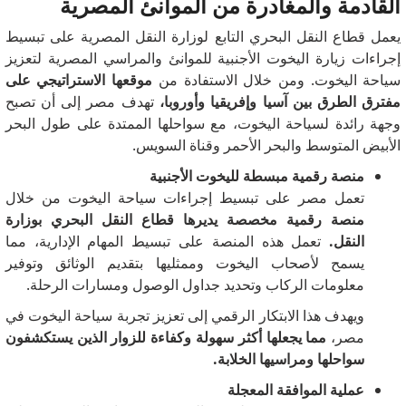
القادمة والمغادرة من الموانئ المصرية
يعمل قطاع النقل البحري التابع لوزارة النقل المصرية على تبسيط
إجراءات زيارة اليخوت الأجنبية للموانئ والمراسي المصرية لتعزيز
سياحة اليخوت.
ومن خلال الاستفادة من
موقعها الاستراتيجي على
مفترق الطرق بين آسيا وإفريقيا وأوروبا،
تهدف مصر إلى أن تصبح
وجهة رائدة لسياحة اليخوت، مع سواحلها الممتدة على طول البحر
الأبيض المتوسط ​​والبحر الأحمر وقناة السويس.
منصة رقمية مبسطة لليخوت الأجنبية
تعمل مصر على تبسيط إجراءات سياحة اليخوت من خلال
منصة رقمية مخصصة يديرها قطاع النقل البحري بوزارة
النقل.
تعمل هذه المنصة على تبسيط المهام الإدارية، مما
يسمح لأصحاب اليخوت وممثليها بتقديم الوثائق وتوفير
معلومات الركاب وتحديد جداول الوصول ومسارات الرحلة.
ويهدف هذا الابتكار الرقمي إلى تعزيز تجربة سياحة اليخوت في
مصر،
مما يجعلها أكثر سهولة وكفاءة للزوار الذين يستكشفون
سواحلها ومراسيها الخلابة.
عملية الموافقة المعجلة