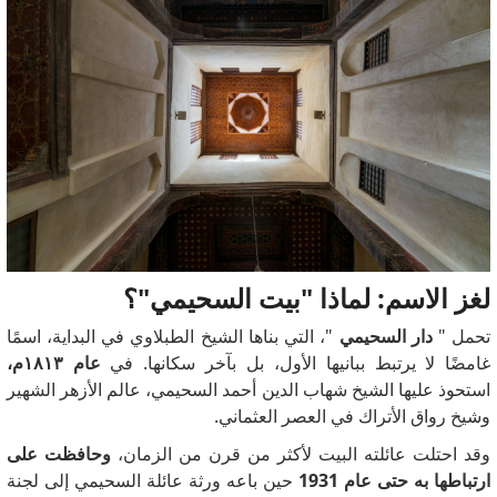
لغز الاسم: لماذا "بيت السحيمي"؟
تحمل "
دار السحيمي
"، التي بناها الشيخ الطبلاوي في البداية، اسمًا
غامضًا لا يرتبط ببانيها الأول، بل بآخر سكانها. في
عام ١٨١٣م،
استحوذ عليها الشيخ شهاب الدين أحمد السحيمي، عالم الأزهر الشهير
وشيخ رواق الأتراك في العصر العثماني.
وقد احتلت عائلته البيت لأكثر من قرن من الزمان،
وحافظت على
ارتباطها به حتى عام 1931
حين باعه ورثة عائلة السحيمي إلى لجنة