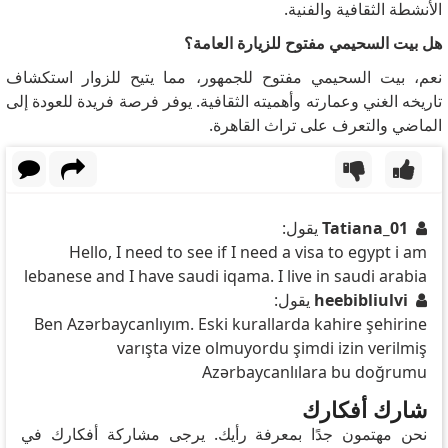
الأنشطة الثقافية والفنية.
هل بيت السحيمي مفتوح للزيارة العامة؟
نعم، بيت السحيمي مفتوح للجمهور، مما يتيح للزوار استكشاف
تاريخه الغني وعمارته وأهميته الثقافية. يوفر فرصة فريدة للعودة إلى
الماضي والتعرف على تراث القاهرة.
Tatiana_01
يقول:
Hello, I need to see if I need a visa to egypt i am
lebanese and I have saudi iqama. I live in saudi arabia
heebibliulvi
يقول:
Ben Azərbaycanlıyım. Eski kurallarda kahire şehirine
varışta vize olmuyordu şimdi izin verilmiş
Azərbaycanlılara bu doğrumu
شارك أفكارك
نحن مهتمون جدًا بمعرفة رأيك. يرجى مشاركة أفكارك في