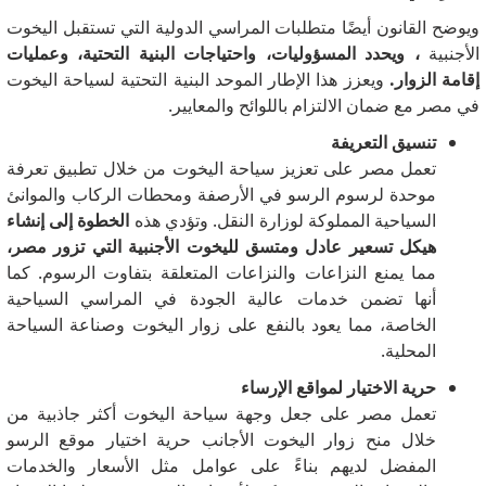
ويوضح القانون أيضًا متطلبات المراسي الدولية التي تستقبل اليخوت
الأجنبية
، ويحدد المسؤوليات، واحتياجات البنية التحتية، وعمليات
إقامة الزوار.
ويعزز هذا الإطار الموحد البنية التحتية لسياحة اليخوت
في مصر مع ضمان الالتزام باللوائح والمعايير.
تنسيق التعريفة
تعمل مصر على تعزيز سياحة اليخوت من خلال تطبيق تعرفة
موحدة لرسوم الرسو في الأرصفة ومحطات الركاب والموانئ
السياحية المملوكة لوزارة النقل.
وتؤدي هذه
الخطوة إلى إنشاء
هيكل تسعير عادل ومتسق لليخوت الأجنبية التي تزور مصر،
مما يمنع النزاعات والنزاعات المتعلقة بتفاوت الرسوم.
كما
أنها تضمن خدمات عالية الجودة في المراسي السياحية
الخاصة، مما يعود بالنفع على زوار اليخوت وصناعة السياحة
المحلية.
حرية الاختيار لمواقع الإرساء
تعمل مصر على جعل وجهة سياحة اليخوت أكثر جاذبية من
خلال منح زوار اليخوت الأجانب حرية اختيار موقع الرسو
المفضل لديهم بناءً على عوامل مثل الأسعار والخدمات