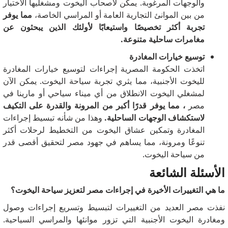
والوجهات المرغوبة.
يمكن لأصحاب اليخوت ومشغليها الاختيار
من بين الموانئ التجارية العامة أو المراسي الخاصة،
مما يوفر
تجربة أكثر تخصيصًا واستيعابًا لأولئك الذين يبحثون عن
مغامرات ساحلية متنوعة.
توسيع خيارات المغادرة
اتخذت الحكومة المصرية إجراءات لتوسيع خيارات المغادرة
لليخوت الأجنبية، مما يثري تجربة سياحة اليخوت.
يمكن الآن
لمشغلي اليخوت الانطلاق من أي ميناء سياحي أو مارينا في
مصر
، مما يوفر قدرًا أكبر من المرونة والقدرة على التكيف
لاستكشاف الوجهات الساحلية.
وهذا من شأنه تبسيط إجراءات
المغادرة وتمكين عشاق اليخوت من التخطيط لرحلات أكثر
تنوعًا ومرونة، مما يساهم في جهود مصر لتحقيق أقصى قدر
من سياحة اليخوت.
الأسئلة الشائعة
ما هي التغييرات الأخيرة في إجراءات مصر لتعزيز سياحة اليخوت؟
نفذت مصر العديد من التغييرات لتبسيط وتسريع إجراءات وصول
ومغادرة اليخوت الأجنبية التي تزور موانئها والمراسي السياحية.