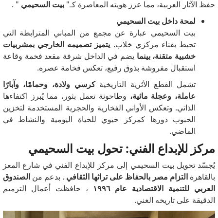
حفظ الآثار العربية، مما عزز هويته المعاصرة كـ"
بيت السحيمي
" .
لمحة داخل بيت السحيمي
بيت السحيمي عبارة عن مجمع من المباني المترابطة التي
تحيط بفناء مركزي خلاب.
يتميز تصميمه الخارجي بمشربيات
خشبية متقنة، بينما
يضم في الداخل شرفة مقعد فخمة وقاعة
استقبال مفروشة بذوق رفيع، تعكس فخامة عصره.
تشمل القطع الأثرية التاريخية
كرسي ولادة، وحمامًا، وآبارًا
عاملة، وعجلة مائية،
وطاحونة تعمل بثور، مما يُبرز اكتفاءها
الذاتي. وتعكس الأواني الفخارية والحجرية المستخدمة لتخزين
الحبوب دورها كمركز حيوي للحياة اليومية والنشاط في
الماضي.
مركز للإبداع الفني: تحول بيت السحيمي
يُجسّد تحويل بيت السحيمي إلى مركز للإبداع الفني في شارع المعز
بالقاهرة
التزام مصر بالحفاظ على تراثها الثقافي
. بدعم من
الصندوق
العربي للتنمية الاقتصادية عام ١٩٩٦
، حافظت أعمال الترميم
الدقيقة على تاريخه الغني.