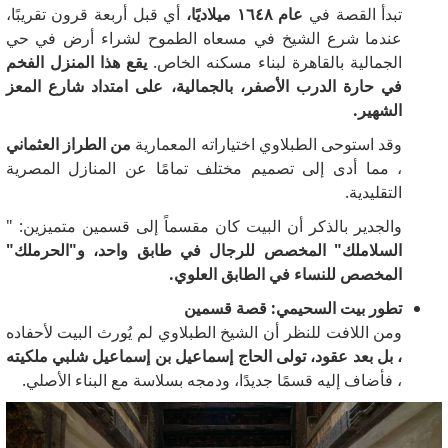
تبدأ القصة في
عام ١٦٤٨ ميلاديًا،
أي قبل أربعة قرون تقريبًا،
عندما شرع الشيخ في مسعاه الطموح لشراء أرض في حي
الجمالية بالقاهرة لبناء مسكنه الخاص.
يقع هذا المنزل الفخم
في حارة الدرب الأصفر، بالجمالية، على امتداد شارع المعز
الشهير.
وقد استوحى الطبلاوي اختياراته المعمارية
من الطراز العثماني
، مما أدى إلى تصميم مختلف تمامًا عن المنازل المصرية
التقليدية.
والجدير بالذكر أن البيت كان مقسماً إلى قسمين متميزين: "
السلاملك" المخصص للرجال في طابق واحد، و"الحرملك"
المخصص للنساء في الطابق العلوي.
تطور بيت السحيمي: قصة قسمين
ومن اللافت للنظر أن الشيخ الطبلاوي لم يُورث البيت لأحفاده
، بل بعد عقود، تولى الحاج إسماعيل بن إسماعيل شلبي ملكيته
، فأضاف إليه قسمًا جديدًا، ودمجه بسلاسة مع البناء الأصلي.