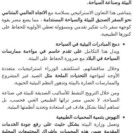
البيئة وصناعة السياحة.
يتماشى هذا التعاون الاستراتيجي بسلاسة مع
الاتجاه العالمي المتنامي
نحو السفر الصديق للبيئة والسياحة المستدامة
، مما يضع مصر بقوة
كوجهة سفر ذات تفكير تقدمي ومسؤولة تعطي الأولوية للحفاظ على
كنوزها الطبيعية.
دمج المبادرات البيئية في السياحة
ويدل هذا التكامل
على تقدم حاسم في مواءمة ممارسات
السياحة في البلاد
مع ضرورة الحفاظ على البيئة.
وخلال مناقشاتهم، استكشف الوزراء استراتيجيات متعددة
الأوجه لمواجهة
التحديات الملحة مثل
الصيد غير المشروع
والممارسات الضارة بالبيئة وتدهور النظم البيئية الحيوية.
ومن خلال الترويج النشط للأساليب الصديقة للبيئة في صناعة
السياحة، لا تحمي مصر تراثها الطبيعي الغني فحسب، بل
تساهم أيضًا بشكل هادف في استعادة وتجديد أنظمتها البيئية.
النهوض بتنمية المحميات الطبيعية
وتعمل وزارة البيئة
بشكل حثيث على رفع جودة الخدمات
المقدمة ضمن هذه المحميات وإشراك المجتمعات المحلية