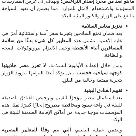
ما هو أبعد من مجرد إصدار التراخيص؛
ويهدف إلى غرس الممارسات
المسؤولة والاستخدام الأمثل للموارد، مما يضمن أن تعود السياحة
بالنفع على الزوار والكنوز البيئية للبلاد.
تعزيز معايير السلامة
يعد ضمان تمتع السائحين بتجربة سفر آمنة واستثنائية أمرًا في
غاية الأهمية.
تشمل هذه
المعايير كل شيء بدءًا من سلامة
المسافرين أثناء الأنشطة
وحتى الالتزام ببروتوكولات الصحة
والنظافة.
ومن خلال إعطاء الأولوية للسلامة،
لا تعزز مصر جاذبيتها
كوجهة سياحية فحسب
، بل تؤكد أيضًا التزامها بتزويد الزوار
بتجربة ممتعة وخالية من القلق.
تقييم الفنادق البيئية
يعد استكمال مصر مؤخرًا لتقييم وترخيص الفنادق الصديقة
للبيئة في
واحة سيوة ومحافظة مطروح
إنجازًا كبيرًا.
تمثل هذه
المؤسسات موجة جديدة من أماكن الإقامة الصديقة للبيئة في
البلاد.
وتضمن عملية التقييم،
التي تتم وفقًا للمعايير المصرية