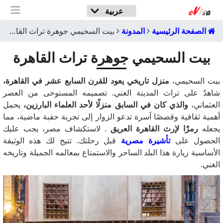
الصفحة الرئيسية
المدونة
بيت السحيمي جوهرة تراث القاهرة
بيت السحيمي جوهرة تراث القاهرة
بيت السحيمي،
منزل تاريخي يعود للقرن السابع عشر في القاهرة،
شاهدٌ على تراث المدينة الغني. تصميمه المستوحى من العصر
العثماني،
والذي كان في السابق منزلًا لأحد العلماء البارزين،
يحمل
أهمية ثقافية وقصصًا آسرة تدعو الزوار إلى تجربة حقبة ماضية، مما
يجعله
رمزًا لإرث القاهرة العريق
. لاستكشاف مصر، يجب عليك
الحصول على
تأشيرة مصرية
قبل رحلتك. تتيح لك هذه الوثيقة
الأساسية زيارة هذا البلد الساحر والاستمتاع بمعالمه الجميلة وتاريخه
الغني.