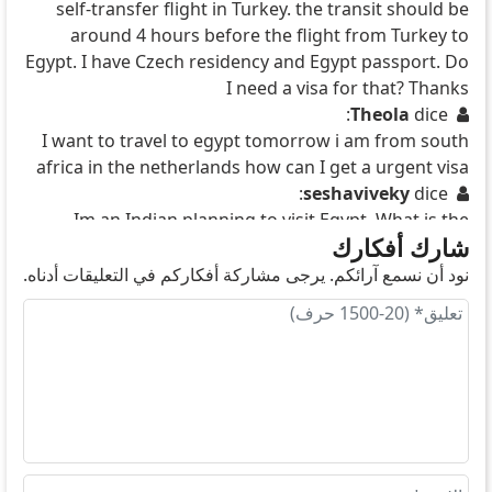
self-transfer flight in Turkey. the transit should be
around 4 hours before the flight from Turkey to
Egypt. I have Czech residency and Egypt passport. Do
I need a visa for that? Thanks
Theola
dice:
I want to travel to egypt tomorrow i am from south
africa in the netherlands how can I get a urgent visa
seshaviveky
dice:
Im an Indian planning to visit Egypt. What is the
شارك أفكارك
timelinw to get evisa and the cost? What are the
various option for speedy processing and costs
نود أن نسمع آرائكم. يرجى مشاركة أفكاركم في التعليقات أدناه.