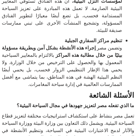
لمؤسسات النزل البيئية،
أن هذه الفنادق تستوفي المعايير
البيئية الصارمة.
لا تعمل هذه المبادرة على تعزيز السياحة
المستدامة فحسب، بل تضع أيضًا معيارًا لتطوير الفنادق
المسؤولة، وتشجيع المنشآت الأخرى على تبني ممارسات
صديقة للبيئة.
تنظيم مراكز السفاري الجبلية
وتضمن مصر
إجراء هذه الأنشطة بشكل آمن وبطريقة مسؤولة
بيئيًا من خلال مطالبة هذه المراكز
بالالتزام بالمعايير السياحية
المعمول بها والحصول على الترخيص من خلال الوزارة.
ولا
يحمي هذا الإطار التنظيمي الزوار فحسب، بل يحمي أيضًا
النظم البيئية الهشة في هذه المناطق، بما يتماشى مع أفضل
الممارسات العالمية في إدارة سياحة المغامرات.
الأسئلة الشائعة
ما الذي تفعله مصر لتعزيز جهودها في مجال السياحة البيئية؟
تعمل مصر بنشاط على استكشاف استراتيجيات مختلفة لتعزيز قطاع
السياحة البيئية.
ويشمل ذلك التعاون بين وزارة البيئة ووزارة السياحة
والآثار لدمج الاعتبارات البيئية في السياحة، وتنظيم الأنشطة في