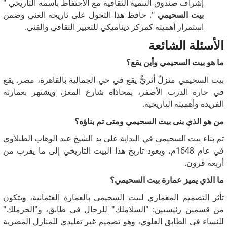
إشراف صندوق التنمية الثقافية مع الاحتفاظ باسمه التاريخي "
بيت السحيمي
". حافظ هذا التحول على تاريخه الغني وضمن
استمرار أهميته كمركز ديناميكي للتعبير الثقافي والفني.
الأسئلة الشائعة
ما هو بيت السحيمي وأين يقع؟
بيت السحيمي منزلٌ أثريٌّ يقع في حي الجمالية بالقاهرة، مصر. يقع
في حارة الدرب الأصفر، بمحاذاة شارع المعز، ويشتهر بعمارته
الفريدة وأهميته التاريخية.
من هو الذي بنى بيت السحيمي ومتى تم بناؤه؟
تم بناء بيت السحيمي في البداية على يد الشيخ عبد الوهاب الطبلاوي
في عام 1648م، ويعود تاريخ هذا البيت التاريخي إلى ما يقرب من
أربعة قرون.
ما الذي يميز عمارة بيت السحيمي؟
تأثر التصميم المعماري لبيت السحيمي بالعمارة العثمانية، ويتكون
من قسمين رئيسيين: "السلاملك" للرجال في طابق، و"الحرملك"
للنساء في الطابق العلوي، وهو تصميم غير تقليدي للمنازل المصرية