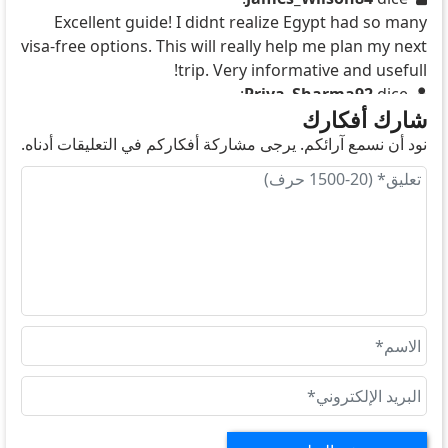
Excellent guide! I didnt realize Egypt had so many
visa-free options. This will really help me plan my next
trip. Very informative and usefull!
Priya_Sharma92
dice:
شارك أفكارك
Wow, this is very usefull information! I didnt know
about so many visa-free options. Realy helpfull for
نود أن نسمع آرائكم. يرجى مشاركة أفكاركم في التعليقات أدناه.
planning my travels. Thanks for sharing!