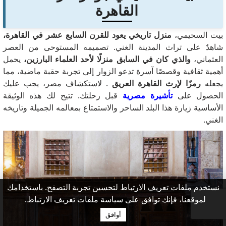
القاهرة
بيت السحيمي،
منزل تاريخي يعود للقرن السابع عشر في القاهرة،
شاهدٌ على تراث المدينة الغني. تصميمه المستوحى من العصر
العثماني،
والذي كان في السابق منزلًا لأحد العلماء البارزين،
يحمل
أهمية ثقافية وقصصًا آسرة تدعو الزوار إلى تجربة حقبة ماضية، مما
يجعله
رمزًا لإرث القاهرة العريق
. لاستكشاف مصر، يجب عليك
الحصول على
تأشيرة مصرية
قبل رحلتك. تتيح لك هذه الوثيقة
الأساسية زيارة هذا البلد الساحر والاستمتاع بمعالمه الجميلة وتاريخه
الغني.
نستخدم ملفات تعريف الارتباط لتحسين تجربة التصفح. باستخدامك
لموقعنا، فإنك توافق على سياسة ملفات تعريف الارتباط.
أوافق