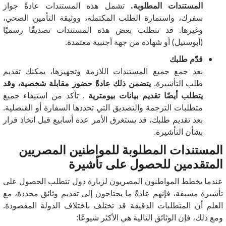
المستندات المطلوبة.
تشمل هذه المستندات عادةً جواز
سفرك، واستمارة الطلب المكتملة، ووثيقة التأمين الصحي،
وغيرها. قد تتطلب بعض هذه المستندات تصديقًا رسميًا
(أبوستيل) أو شهادة من جهة أجنبية معتمدة.
قدّم طلبك
بعد جمع جميع المستندات اللازمة وتجهيزها، يمكنك تقديم
طلب التأشيرة.
يتضمن ذلك عادةً حضور مقابلة شخصية، وقد
يتطلب أيضًا تقديم بيانات بيومترية
. تأكد من استيفاء جميع
متطلبات الترجمة والتصديق التي تحددها السفارة أو القنصلية.
بعد تقديم طلبك، قد يستغرق الأمر عدة أسابيع قبل اتخاذ قرار
بشأن التأشيرة.
المستندات المطلوبة للمواطنين المصريين
المتقدمين للحصول على تأشيرة
عندما يخطط المواطنون المصريون لزيارة دول تتطلب الحصول على
تأشيرة مسبقة، فإنهم عادةً ما يحتاجون إلى تقديم وثائق محددة، مع
العلم أن المتطلبات الدقيقة قد تختلف باختلاف الدولة المقصودة.
ومع ذلك، فإن الوثائق التالية هي الأكثر شيوعًا: