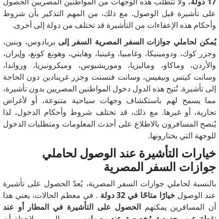
17 دولة.
ولا تتطلب هذه الوجهات من المواطنين المصريين الحصول
على تأشيرة قبل الوصول. مع ذلك، من المهم التذكير بأن شروط
وأحكام هذه الإعفاءات من التأشيرة قد تختلف من دولة إلى أخرى.
يُمكن لحاملي جوازات السفر المصرية السفر إلى
بربادوس، وبنين،
وجزر كوك، ودومينيكا، وغامبيا، وغينيا، وهايتي، وهونغ كونغ، وإيران،
والأردن، وماكاو، وماليزيا، وموريشيوس، وميكرونيزيا، ورواندا،
وسانت كيتس ونيفيس، وسانت فنسنت وجزر غرينادين دون الحاجة
إلى تأشيرة. تُتيح هذه الدول دخول المواطنين المصريين بدون تأشيرة،
مما يسمح لهم باستكشاف وجهات سياحية متنوعة، أو لأغراض
تجارية، أو غيرها. مع ذلك، قد تختلف شروط وأحكام الدخول، لذا
يُنصح المسافرون بالاطلاع على أحدث المعلومات ومتطلبات الدخول
للوجهة التي يختارونها.
خيارات التأشيرة عند الوصول لحاملي
جوازات السفر المصرية
بالنسبة لحاملي جوازات السفر المصرية، يُعدّ الحصول على تأشيرة
عند الوصول
خيارًا متاحًا في 32 دولة
. في معظم الحالات، يعني هذا
أن المسافرين يمكنهم
الحصول على التأشيرة في المطار أو عند
نقطة عبور حدودية مُخصصة عند وصولهم
. من المهم ملاحظة أن