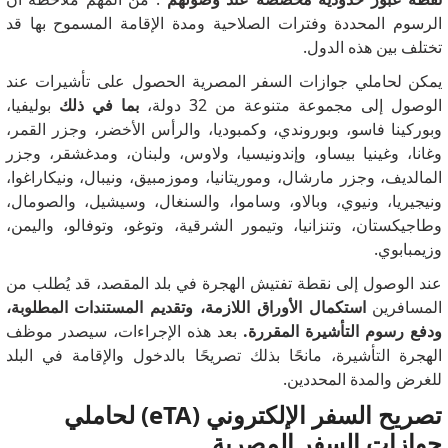
الرسوم المحددة وفترات الصلاحية ومدة الإقامة المسموح بها قد
تختلف بين هذه الدول.
يمكن لحاملي جوازات السفر المصرية الحصول على تأشيرات عند
الوصول إلى مجموعة متنوعة من 32 دولة،
بما في ذلك
بوليفيا،
وبوركينا فاسو، وبوروندي، وكمبوديا، والرأس الأخضر، وجزر القمر،
وغانا، وغينيا بيساو، وإندونيسيا، ولاوس، ولبنان، ومدغشقر، وجزر
المالديف، وجزر مارشال، وموريتانيا، وموزمبيق، ونيبال، ونيكاراغوا،
ونيجيريا، ونيوي، وبالاو، وساموا، والسنغال، وسيشيل، والصومال،
وطاجيكستان، وتنزانيا، وتيمور الشرقية، وتوغو، وتوفالو، واليمن،
وزيمبابوي.
عند الوصول إلى نقطة تفتيش الهجرة في بلد المقصد، قد يُطلب من
المسافرين
استكمال الأوراق اللازمة، وتقديم المستندات المطلوبة،
ودفع رسوم التأشيرة المقررة.
بعد هذه الإجراءات، سيصدر موظف
الهجرة التأشيرة، مانحًا بذلك تصريحًا بالدخول والإقامة في البلد
للغرض والمدة المحددين.
تصريح السفر الإلكتروني (eTA) لحاملي
جوازات السفر المصرية