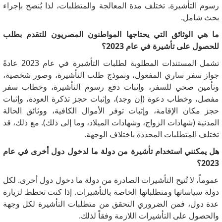
رسوم التأشيرة. تختلف مدة المعالجة والمتطلبات، لذا يُنصح بإجراء
بحث شامل.
ما هي الوثائق التي يحتاجها المواطنون المصريون للتقدم بطلب
للحصول على تأشيرة في عام 2023؟
تشمل المستندات المطلوبة لطلبات التأشيرة في عام 2023 عادةً
جواز سفر ساري المفعول، ونموذج طلب التأشيرة، وصور شخصية،
وتأمين صحي للسفر، وإثبات دفع رسوم التأشيرة، وخطاب سفر
مفصل، وخطاب دعوة (إن وجد)، وإثبات حجز تذكرة العودة، وإثبات
حجز مكان الإقامة، وإثبات توفر الأموال الكافية، ووثائق الحالة
المدنية (شهادات الزواج، وشهادات الميلاد، وما إلى ذلك). مع ذلك، قد
تختلف المتطلبات المحددة باختلاف الوجهة.
هل يمكنني استخدام تأشيرة من دولة ما لدخول دول أخرى في عام
2023؟
عموماً، لا تُتيح التأشيرات الصادرة من دولة ما دخول دول أخرى. لكل
دولة سياساتها ومتطلباتها الخاصة بالتأشيرات. إذا كنت تخطط لزيارة
عدة دول، فمن الضروري التحقق من متطلبات التأشيرة لكل وجهة
والحصول على التأشيرات اللازمة وفقاً لذلك.