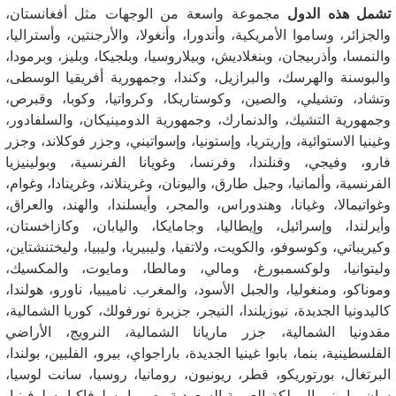
تشمل هذه الدول
مجموعة واسعة من الوجهات مثل أفغانستان،
والجزائر، وساموا الأمريكية، وأندورا، وأنغولا، والأرجنتين، وأستراليا،
والنمسا، وأذربيجان، وبنغلاديش، وبيلاروسيا، وبلجيكا، وبليز، وبرمودا،
والبوسنة والهرسك، والبرازيل، وكندا، وجمهورية أفريقيا الوسطى،
وتشاد، وتشيلي، والصين، وكوستاريكا، وكرواتيا، وكوبا، وقبرص،
وجمهورية التشيك، والدنمارك، وجمهورية الدومينيكان، والسلفادور،
وغينيا الاستوائية، وإريتريا، وإستونيا، وإسواتيني، وجزر فوكلاند، وجزر
فارو، وفيجي، وفنلندا، وفرنسا، وغويانا الفرنسية، وبولينيزيا
الفرنسية، وألمانيا، وجبل طارق، واليونان، وغرينلاند، وغرينادا، وغوام،
وغواتيمالا، وغيانا، وهندوراس، والمجر، وأيسلندا، والهند، والعراق،
وأيرلندا، وإسرائيل، وإيطاليا، وجامايكا، واليابان، وكازاخستان،
وكيريباتي، وكوسوفو، والكويت، ولاتفيا، وليبيريا، وليبيا، وليختنشتاين،
وليتوانيا، ولوكسمبورغ، ومالي، ومالطا، ومايوت، والمكسيك،
وموناكو، ومنغوليا، والجبل الأسود، والمغرب. ناميبيا، ناورو، هولندا،
كاليدونيا الجديدة، نيوزيلندا، النيجر، جزيرة نورفولك، كوريا الشمالية،
مقدونيا الشمالية، جزر ماريانا الشمالية، النرويج، الأراضي
الفلسطينية، بنما، بابوا غينيا الجديدة، باراجواي، بيرو، الفلبين، بولندا،
البرتغال، بورتوريكو، قطر، ريونيون، رومانيا، روسيا، سانت لوسيا،
سان مارينو، المملكة العربية السعودية، صربيا، سلوفاكيا، سلوفينيا،