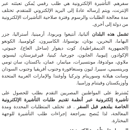
سفرهم. التأشيرة الإلكترونية هي طلب رقمي يُمكن تعبئته عبر
الإنترنت، ويتم إرساله عادةً إلى البريد الإلكتروني للمتقدم. تختلف
مدة معالجة الطلبات والرسوم وفترة صلاحية التأشيرات الإلكترونية
من دولة إلى أخرى.
تشمل هذه البلدان
ألبانيا، أنتيغوا وبربودا، أرمينيا، أستراليا، جزر
البهاما، البحرين، بوتان، بوتسوانا، الكاميرون، كولومبيا، الكونغو
(الجمهورية الديمقراطية)، كوت ديفوار (ساحل العاج)، جيبوتي،
الإكوادور، إثيوبيا، الجابون، جورجيا، كينيا، قيرغيزستان، ليسوتو،
ملاوي، مولدوفا، مونتسيرات، ميانمار، عمان، باكستان، سان تومي
وبرينسيبي، سييرا. ليون وسنغافورة وجنوب أفريقيا وجنوب السودان
وسانت هيلانة وسورينام وتركيا وأوغندا والإمارات العربية المتحدة
وأوزبكستان وفيتنام وزامبيا.
يُشترط على المواطنين المصريين التقدم بطلب للحصول على
تأشيرة إلكترونية عبر أنظمة تقديم طلبات التأشيرة الإلكترونية
الخاصة ببلدهم قبل السفر
. قد تختلف المتطلبات المحددة ومدة
المعالجة، لذا يُنصح بمراجعة إجراءات طلب التأشيرة للوجهة
المختارة.