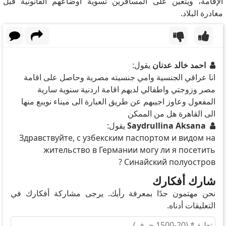
الإقامة، ويتعين على المسافرين تسوية أوضاعهم القانونية قبل
مغادرة البلاد.
احمد خالد عدنان
يقول:
انا عراقي الجنسية وامي جنسيته مصرية وحاصل على اقامة
مصر وزوجتي واطفالي لديهم اقامة اردنية سنوية سارية
المفعول وعاوز اجيبهم عن طريق العبارة الى ميناء نويبع منها
الى القاهرة هل من الممكن
Saydrullina Aksana
يقول:
Здравствуйте, с узбекским паспортом и видом на
жительство в Германии могу ли я посетить
Синайский полуостров ?
شارك أفكارك
نحن مهتمون جدًا بمعرفة رأيك. يرجى مشاركة أفكارك في
التعليقات أدناه.