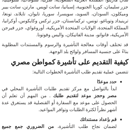
جزر سليمان، كوريا الجنوبية، إسبانيا، سانت لويس. مارتن، سانت بيير
وميكلون، السودان، السويد، سويسرا، سوريا، تايوان، تايلاند، تونغا،
ترينيداد وتوباغو، تونس، تركمانستان، جزر تركس وكايكوس، أوكرانيا،
المملكة المتحدة، الولايات المتحدة الأمريكية، أوروغواي، جزر فيرجن
الأمريكية، فانواتو، مدينة الفاتيكان، واليس وفوتونا.
قد تختلف أوقات معالجة التأشيرة والرسوم والمستندات المطلوبة
بناءً على جنسية المسافر ولوائح بلد الوجهة.
كيفية التقديم على تأشيرة كمواطن مصري
تتضمن عملية تقديم طلب التأشيرة الخطوات التالية:
حدد موعدًا
ابدأ بالتواصل مع مركز تقديم طلبات التأشيرة المحلي في
مصر وحجز موعد لتقديم طلبك
. من المهم أن تعلم أن
الحصول على موعد مع السفارة أو القنصلية قد يستغرق عدة
أشهر نظراً لكثرة الطلبات وتوافر المواعيد.
قم بإعداد مستنداتك
لضمان نجاح طلب التأشيرة،
من الضروري جمع جميع