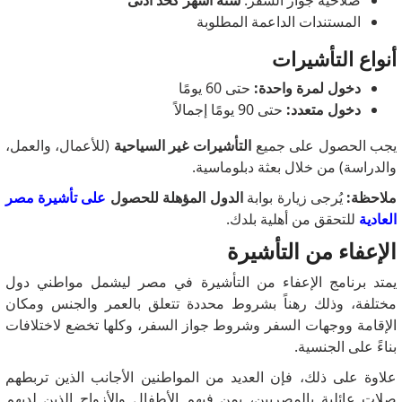
صلاحية جواز السفر:
ستة أشهر كحد أدنى
المستندات الداعمة المطلوبة
أنواع التأشيرات
دخول لمرة واحدة:
حتى 60 يومًا
دخول متعدد:
حتى 90 يومًا إجمالاً
يجب الحصول على جميع
التأشيرات غير السياحية
(للأعمال، والعمل،
والدراسة) من خلال بعثة دبلوماسية.
ملاحظة:
يُرجى زيارة بوابة
الدول المؤهلة للحصول
على تأشيرة مصر
العادية
للتحقق من أهلية بلدك.
الإعفاء من التأشيرة
يمتد برنامج الإعفاء من التأشيرة في مصر ليشمل مواطني دول
مختلفة، وذلك رهناً بشروط محددة تتعلق بالعمر والجنس ومكان
الإقامة ووجهات السفر وشروط جواز السفر، وكلها تخضع لاختلافات
بناءً على الجنسية.
علاوة على ذلك، فإن العديد من المواطنين الأجانب الذين تربطهم
صلات عائلية بالمصريين، بمن فيهم الأطفال والأزواج الذين لديهم