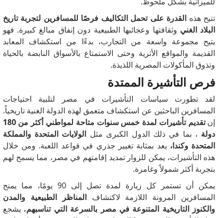
للميزانية بشكل ملحوظ.
تتيح هذه
القدرة على تحمل التكاليف فرصًا للمسافرين لتجربة تاريخ
البلاد الغني
وثقافتها وعجائبها الطبيعية دون إنفاق مبالغ كبيرة.
فهو
يتيح مجموعة واسعة من التجارب، بدءًا من استكشاف المعابد
القديمة والمواقع الأثرية وحتى الاستمتاع بالأسواق النابضة بالحياة
وتذوق المأكولات المصرية اللذيذة.
فرص التأشيرة الممتدة
لقد تطورت سياسات التأشيرات في مصر لتلبية احتياجات
المسافرين الباحثين عن استكشاف متعمق لهذه الدولة الغنية تاريخياً.
إن
تقديم تأشيرات لمدة خمس سنوات متاحة لمواطني أكثر من 180
دولة
، بما في ذلك الدول الكبرى مثل
الولايات المتحدة والمملكة
المتحدة وكندا،
يعد بمثابة تغيير جذري في قواعد اللعبة.
ومن خلال
هذه التأشيرات، يمكن للزوار تمديد إقامتهم في مصر، مما يسمح لهم
بتجربة أكثر شمولاً وغامرة.
يمكن أن تستمر كل زيارة لمدة تصل إلى 90 يومًا، مما يمنح
المسافرين المرونة اللازمة لاكتشاف
المناظر الطبيعية والمدن
والكنوز التاريخية المتنوعة في مصر بالسرعة التي تناسبهم.
يشجع