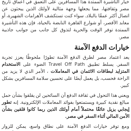
خيار التأشيرة الممتدة هذا المسافرين على التعمق في أعماق تاريخ
مصر وثقافتها، مما يجعلها وجهة مثالية لأولئك الذين يبحثون عن
اتصال أكثر عمقًا بالبلاد.
سواء كنت تستكشف الأهرامات الشهيرة، أو
معابد الأقصر، أو شوارع القاهرة النابضة بالحياة، فإن هذه التأشيرة
الممتدة توفر الوقت والحرية لتذوق كل جانب من جوانب جاذبية
مصر.
خيارات الدفع الآمنة
يعد اعتماد مصر لطرق الدفع الآمنة تطورًا ملحوظًا يعزز تجربة
السفر.
يسلط تطبيق Travel Off Path الضوء على
الاستخدام
المتزايد لبطاقات الائتمان في المعاملات
، الأمر الذي لا يزيد من
الراحة فحسب، بل يعمل أيضًا على تحسين سلامة المسافرين بشكل
كبير.
ويعني هذا التحول في ثقافة الدفع أن السائحين لن يقلقوا بشأن حمل
مبالغ نقدية كبيرة ويستمتعوا بفوائد المعاملات الإلكترونية.
إنه
تطور
إيجابي يزيل عائقًا محتملاً أمام أولئك الذين ربما كانوا قلقين بشأن
الأمن المالي أثناء السفر في مصر.
ومع توفر خيارات الدفع الآمنة على نطاق واسع، يمكن للزوار