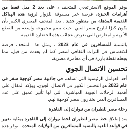
يوفر الموقع الاستراتيجي للمتحف
، على بعد 2 ميل فقط من
أهرامات الجيزة،
فرصة غير مسبوقة للزوار
لرؤية هذه الهياكل
القديمة المذهلة من منظور جديد
.
يعد المتحف المصري الكبير بأن
يكون كنزًا لتاريخ مصر الغني، حيث يضم مجموعة واسعة من القطع
الأثرية والمعارض التي تعرض عجائب هذه الحضارة القديمة.
بالنسبة
للمسافرين في عام 2023
، يمثل هذا المتحف فرصة
للانغماس في التراث الثقافي لمصر كما لم يحدث من قبل، مما
يجعله نقطة بارزة في أي مغامرة مصرية.
تحسين الاتصال الجوي
أحد العوامل الرئيسية التي تساهم في
جاذبية مصر كوجهة سفر في
عام 2023
هو التحسن الكبير في الاتصال الجوي.
ويؤكد المقال على
أهمية الرحلات الجوية المباشرة، التي لها تأثير عميق على عدد
المسافرين الذين يختارون مصر كوجهة لهم.
رحلة مصر للطيران من نيوارك إلى القاهرة
يعد إطلاق
خط مصر للطيران لخط نيوارك إلى القاهرة بمثابة تغيير
في قواعد اللعبة بالنسبة للمسافرين من الولايات المتحدة
.
توفر هذه