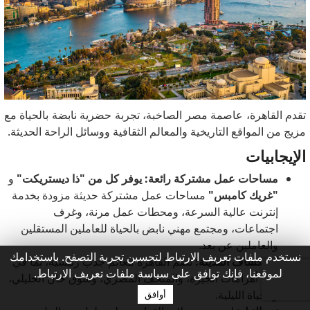
تقدم القاهرة، عاصمة مصر الصاخبة، تجربة حضرية نابضة بالحياة مع
مزيج من المواقع التاريخية والمعالم الثقافية ووسائل الراحة الحديثة.
الإيجابيات
مساحات عمل مشتركة رائعة: يوفر كل من "ذا ديستريكت"
و
"غريك كامبس"
مساحات عمل مشتركة حديثة مزودة بخدمة
إنترنت عالية السرعة، ومحطات عمل مرنة، وغرف
اجتماعات، ومجتمع مهني نابض بالحياة للعاملين المستقلين
والعاملين عن بعد.
نستخدم ملفات تعريف الارتباط لتحسين تجربة التصفح. باستخدامك
استكشاف المدينة:
تضم القاهرة معالم جذب رئيسية، بما في
لموقعنا، فإنك توافق على سياسة ملفات تعريف الارتباط.
ذلك أهرامات الجيزة، والمتحف المصري، وسوق خان الخليلي،
والحياة الليلية.
أوافق