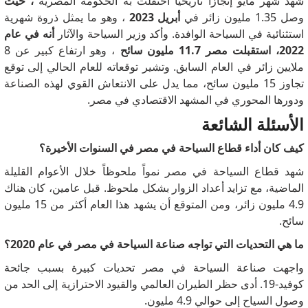
شهد شهر مايو إنجازًا تاريخيًا احتفلت به الحكومة المصرية
، حيث
وصل 1.35 مليون زائر في
أبريل 2023
، وهو ما يمثل ذروة شهرية
استثنائية في السياحة الوافدة.
وأكد وزير السياحة والآثار
أنه في عام
2022،
استقبلت مصر 11.7 مليون سائح
،
وهو ارتفاع كبير عن 8
ملايين زائر في العام السابق.
وتشير توقعاته للعام الحالي إلى توقع
تجاوز 15 مليون سائح، مما يدل على الانتعاش القوي لهذه الصناعة
ودورها المحوري في المشهد الاقتصادي في مصر.
الأسئلة الشائعة
كيف كان أداء قطاع السياحة في مصر في السنوات الأخيرة؟
شهد قطاع السياحة في مصر نمواً ملحوظاً خلال الأعوام القليلة
الماضية، مع تزايد أعداد الزوار بشكل ملحوظ.
قبل عامين، كان هناك
4.9 مليون زائر، ومن المتوقع أن يشهد هذا العام أكثر من 15 مليون
سائح.
ما هي التحديات التي تواجه صناعة السياحة في مصر في عام 2020؟
واجهت صناعة السياحة في مصر تحديات كبيرة بسبب جائحة
كوفيد-19.
أدى حظر الطيران العالمي والقيود الاحترازية إلى الحد من
وصول السياح إلى حوالي 4.9 مليون.