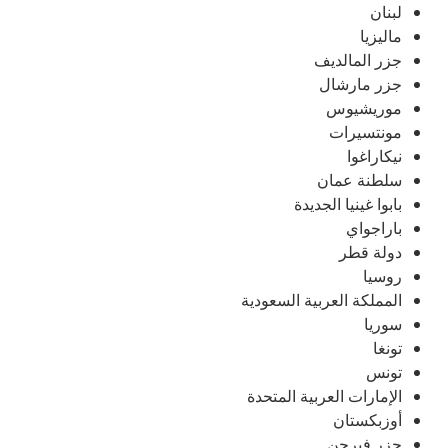
لبنان
ماليزيا
جزر المالديف
جزر مارشال
موريشيوس
مونتسيرات
نيكاراغوا
سلطنة عمان
بابوا غينيا الجديدة
باراجواي
دولة قطر
روسيا
المملكة العربية السعودية
سوريا
تونغا
تونس
الإمارات العربية المتحدة
أوزبكستان
جزر فيرجن