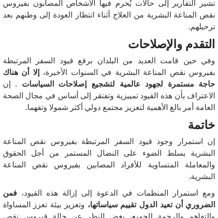
تشير التقارير إلى حالات يُحرم فيها الأشخاص المصابون بفيروس
نقص المناعة البشرية من العلاج أثناء انتظار العودة إلى وطنهم بعد
ترحيلهم.
التقدم والإصلاحات
وفي حين قامت العديد من البلدان برفع قيود السفر المرتبطة
بفيروس نقص المناعة البشرية في السنوات الأخيرة،
إلا أن هناك
حاجة مستمرة لجهود عالمية لتشجيع إصلاحات السياسات
.
إن
الاعتراف بأن هذه القيود تمييزية وتفتقر إلى أساس في مجال الصحة
العامة أمر بالغ الأهمية لتعزيز مجتمع دولي أكثر شمولا وتفهما.
خاتمة
إن استمرار وجود قيود السفر المرتبطة بفيروس نقص المناعة
البشرية يسلط الضوء على النضال المستمر من أجل الحقوق
والمعاملة المتساوية للأفراد المصابين بفيروس نقص المناعة
البشرية.
ومع استمرار المنظمات في الدعوة إلى إزالة هذه القيود،
فمن
الضروري أن تعيد الدول تقييم سياساتها،
وتعزيز بيئة تعزز المساواة
والتفاهم والرحمة للجميع، بغض النظر عن حالة فيروس نقص