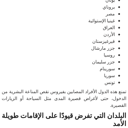
بروناي
مصر
غينيا الإستوائية
العراق
الأردن
قيرغيزستان
جزر مارشال
روسيا
جزر سليمان
سورينام
سوريا
تونس
تمنع هذه الدول الأفراد المصابين بفيروس نقص المناعة البشرية من
الدخول، حتى لأغراض قصيرة المدى مثل السياحة أو الزيارات
القصيرة.
البلدان التي تفرض قيودًا على الإقامات طويلة
الأمد