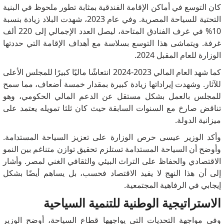
كان التوسع في أماكن الإقامة الفندقية بمثابة تطور ملحوظ في البنية
التحتية للسياحة المصرية.
وفي عام 2023، شهدت البلاد زيادة بنسبة
10% في غرف الفنادق المتاحة، ليصل العدد الإجمالي إلى 220 ألف
غرفة.
ويتماشى هذا التوسع بسلاسة مع أهداف الإقامة التي حددتها
الوزارة للعام المقبل 2024.
كما شهد العام المالي 2023-2024 انتعاشًا ماليًا كبيرًا للمجلس الأعلى
للآثار.
وشهدت إيراداتها زيادة كبيرة بمقدار خمسة أضعاف، مما سمح
للمجلس بالعمل بشكل مستقل عن الدعم المالي الحكومي، وهو
تناقض صارخ مع السنوات السابقة حيث كان ثلثا تمويله يعتمد على
ميزانية الدولة.
وأكد الوزير عيسى حرص الوزارة على تعزيز السياحة المستدامة.
وأوضح أن السياحة المستدامة تستلزم تحقيق توازن متناغم بين النمو
الاقتصادي والحفاظ على التراث البيئي والثقافي الغني لمصر.
وأشار
إلى أن هذا النهج لا يفيد الاقتصاد فحسب، بل يساهم أيضًا بشكل
إيجابي في الرفاهية المجتمعية.
الاستراتيجية الوطنية للتنمية السياحية
وفي مواجهة التحديات التي يواجهها قطاع السياحة، أوضح الوزير