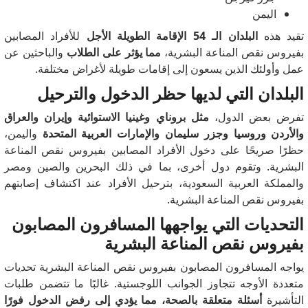
اليمن
تقيد هذه
البلدان الـ 54 الإقامة الطويلة الأجل
للأفراد المصابين
بفيروس نقص المناعة البشرية،
مما يؤثر على الطلاب
والباحثين عن
عمل وأولئك الذين يسعون إلى إقامات طويلة لأغراض مختلفة.
البلدان التي لديها حظر الدخول والترحيل
تفرض بعض الدول،
مثل بروناي وغينيا الاستوائية وإيران والعراق
والأردن وروسيا وجزر سليمان والإمارات العربية المتحدة
واليمن،
حظرًا صريحًا على دخول الأفراد المصابين بفيروس نقص المناعة
البشرية.
وتقوم دول أخرى، بما في ذلك البحرين والصين ومصر
والمملكة العربية السعودية، بترحيل الأفراد عند اكتشاف إصابتهم
بفيروس نقص المناعة البشرية.
التحديات التي يواجهها المسافرون المصابون
بفيروس نقص المناعة البشرية
يواجه المسافرون المصابون بفيروس نقص المناعة البشرية تحديات
متعددة الأوجه تتجاوز الجوانب اللوجستية.
غالبًا ما تتضمن طلبات
التأشيرة
أسئلة متعلقة بالصحة، مما يؤدي إلى رفض الدخول فورًا