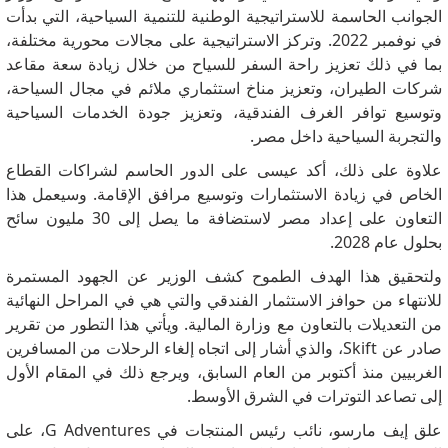
الجوانب الحاسمة للاستراتيجية الوطنية للتنمية السياحية، التي بدأت
في نوفمبر 2022. وتركز الاستراتيجية على مجالات محورية مختلفة،
بما في ذلك تعزيز راحة السفر للسياح من خلال زيادة سعة مقاعد
شركات الطيران، وتعزيز مناخ استثماري ملائم في مجال السياحة،
وتوسيع توافر الغرف الفندقية، وتعزيز جودة الخدمات السياحية
والتجربة السياحية داخل مصر.
علاوة على ذلك، أكد عيسى على الدور الحاسم لشراكات القطاع
الخاص في زيادة الاستثمارات وتوسيع مرافق الإقامة.
وسيعمل هذا
التعاون على إعداد مصر لاستضافة ما يصل إلى 30 مليون سائح
بحلول عام 2028.
ولتحقيق هذا الهدف الطموح كشف الوزير عن الجهود المستمرة
للانتهاء من حوافز الاستثمار الفندقي والتي هي في المراحل النهائية
من التعديلات بالتعاون مع وزارة المالية.
ويأتي هذا التطور من تقرير
صادر عن Skift، والذي أشار إلى اتجاه إلغاء الرحلات من المسافرين
الغربيين منذ أكتوبر من العام السابق، ويرجع ذلك في المقام الأول
إلى تصاعد التوترات في الشرق الأوسط.
علق إيف مارسو، نائب رئيس المنتجات في G Adventures، على