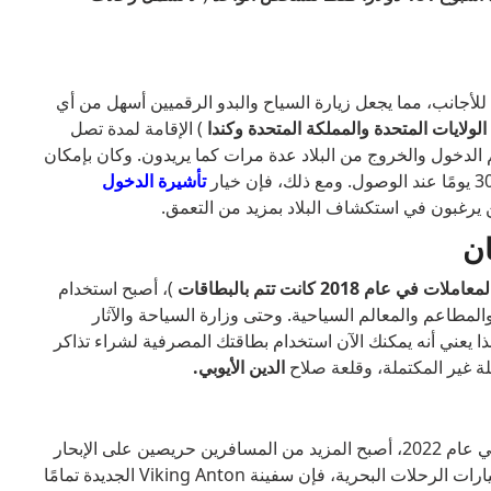
للأجانب، مما يجعل زيارة السياح والبدو الرقميين أسهل من أي
الولايات المتحدة والمملكة المتحدة وكندا
) الإقامة لمدة تصل
مكنهم الدخول والخروج من البلاد عدة مرات كما يريدون. وكان بإمكان
تأشيرة
الدخول
ذين يرغبون في استكشاف البلاد بمزيد من التعمق.
)، أصبح استخدام
المطاعم والمعالم السياحية. وحتى وزارة السياحة والآثار
هذا يعني أنه يمكنك الآن استخدام بطاقتك المصرفية لشراء تذاكر
لة غير المكتملة، وقلعة صلاح
الدين الأيوبي.
بعد فيلم "الموت على نهر النيل" الذي حقق نجاحًا كبيرًا في عام 2022، أصبح المزيد من المسافرين حريصين على الإبحار
عبر أطول نهر في أفريقيا. في حين أن هناك العديد من خيارات الرحلات البحرية، فإن سفينة Viking Anton الجديدة تمامًا