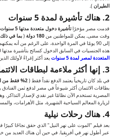
الطيران
).
2. هناك تأشيرة لمدة 5 سنوات
قدمت مصر مؤخرًا
تأشيرة دخول متعددة مدتها 5 سنوات
وقت مضى. يمكن للمواطنين من
180 دولة
(
بما في ذلك 
إلى 90 يومًا في المرة الواحدة، على الرغم من أنه ي
هذه الجنسيات في السابق الدخول كسائح بتأشيرة مدتها 30 يومًا عند الوصول. ومع ذلك، فإن خيار
المتعددة لمصر لمدة 5 سنوات
يعد أكثر إغراءً لأولئك ال
3. إنها أكثر ملاءمة لبطاقات الائتمان
في بلد كان تاريخياً يعتمد الدفع نقداً فقط (
2% فقط من المعاملات في عام 2018 كانت تتم بالبطاقات
بطاقات الائتمان أكثر شيوعاً في مصر لدفع ثمن الفنادق و
المصرية تستخدم الآن نظامًا غير نقدي لإصدار التذاكر. و
لزيارة المعالم السياحية الشهيرة، مثل الأهرامات، والمس
4. هناك رحلات نيلية