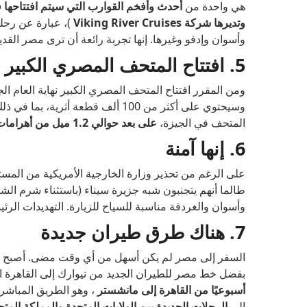
هي واحدة من
أحدث وأفخم القوارب التي سيتم افتتاحها في ع
وتديرها شركة Viking River Cruises
)، عبارة عن رحلة 
وأسوان وإدفو وغيرها. إنها تجربة رائعة أن ترى مصر القد
5. افتتاح المتحف المصري الكبير
ومن المقرر افتتاح المتحف المصري الكبير نهاية العام ا
وسيحتوي على أكثر من 100 ألف قطعة 
المتحف في الجيزة،
على بعد حوالي 1.2 ميل من أهرامات الجيزة الشهيرة.
6. إنها آمنة
على الرغم من تحذير وزارة الخارجية الأمريكية من المستوى
طالما أنهم يتجنبون شبه جزيرة سيناء (باستثناء شرم الش
وأسوان والغردقة مناسبة للسياح للزيارة. التهديدات الرئ
7. هناك طرق طيران جديدة
السفر إلى مصر لم يكن أسهل من أي وقت مضى. أصبح بإمكا
بفضل خط مصر للطيران الجديد من نيوارك إلى القاهرة ا
أسبوعيًا من القاهرة إلى مانشستر
، وهو الطريق المباشر 
إلى
الرحلات الجديدة بين الولايات المتحدة والمملكة المتح