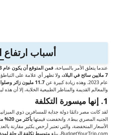
أسباب ارتفاع 
عندما يتعلق الأمر بالسياحة،
فمن المتوقع أن يكون عام 2023 عامًا كبيرًا بالنسبة لمصر
7 ملايين سائح في البلاد،
ولا تظهر أي علامة على التباطؤ،
عام 2023. وهذه زيادة كبيرة عن
11.7 مليون زائر وصلوا إلى البلاد. 2022.
والمعالم القديمة والمناظر الطبيعية الخلابة، إلا أن هذه 
1. إنها ميسورة التكلفة
لقد كانت مصر دائمًا دولة جذابة للمسافرين ذوي الميزاني
الجنيه المصري ببطء. وانخفضت قيمتها
بأكثر من 20% منذ بداية العام.
الأسعار المنخفضة، والتي تعتبر أرخص بكثير مقارنة بالعد
BudgetYourTrip.com، يبلغ
متوسط تكلفة الرحلة لمدة أسبوع 181 دولارًا فقط