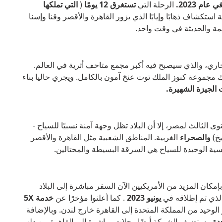
ام 2023.
الرحلة التي
تستغرق 12 يومًا
(
التي تملكها
استكشاف ذهابًا وإيابًا الذي يزور القاهرة والأقصر وقنا وإسنا
يمة والحديثة في وقت واحد.
لجاري، والذي سيصبح فيه أكبر مجمع متاحف أثرية في العالم.
أثرية، بما في ذلك مجموعة كنوز الملك توت عنخ آمون بالكامل. ويجري حاليا بناء
 الثالث لمصر، إلا أن البلاد تظل وجهة آمنة نسبيًا للسياح -
يخ)
والصحراء
الغربية. المناطق الشعبية مثل القاهرة والأقصر
يسية الوحيدة للسياح هي السرقة البسيطة والمحتالين.
ن المزيد من الأمريكيين الآن السفر مباشرة إلى البلاد
لذي تم إطلاقه في
يونيو 2023
. كما أعلنوا مؤخرًا عن
خدمة 5X
الوحيد من المملكة المتحدة إلى القاهرة خارج لندن. وبالإضافة
دة
، ستضيف الشركة أيضًا رحلات مباشرة إلى القاهرة من دلهي