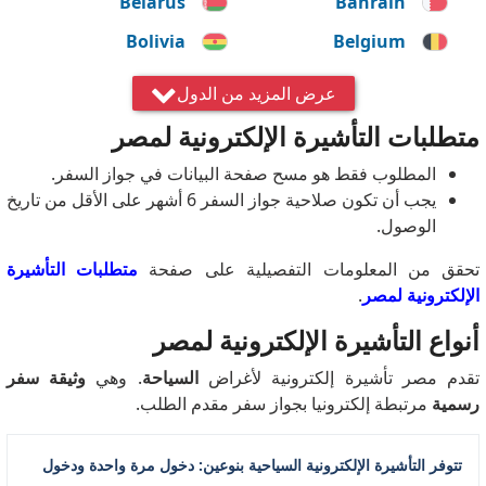
Belarus
Bahrain
Bolivia
Belgium
Brazil
Bosnia and
عرض المزيد من الدول
Herzegovina
متطلبات التأشيرة الإلكترونية لمصر
Canada
Bulgaria
المطلوب فقط هو مسح صفحة البيانات في جواز السفر.
China
Chile
يجب أن تكون صلاحية جواز السفر 6 أشهر على الأقل من تاريخ
Croatia
Colombia
الوصول.
Czech Republic
Cyprus
تحقق من المعلومات التفصيلية على صفحة
متطلبات التأشيرة
الإلكترونية لمصر
.
Ecuador
Denmark
أنواع التأشيرة الإلكترونية لمصر
Finland
Estonia
تقدم مصر تأشيرة إلكترونية لأغراض
السياحة
. وهي
وثيقة سفر
Georgia
France
رسمية
مرتبطة إلكترونيا بجواز سفر مقدم الطلب.
Greece
Germany
Iceland
Hungary
تتوفر التأشيرة الإلكترونية السياحية بنوعين: دخول مرة واحدة ودخول