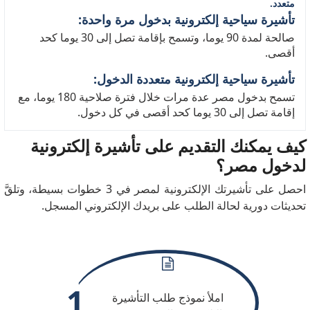
متعدد.
Ireland
India
تأشيرة سياحية إلكترونية بدخول مرة واحدة:
Japan
Italy
صالحة لمدة 90 يوما، وتسمح بإقامة تصل إلى 30 يوما كحد
أقصى.
Kosovo
Korea, Republic
of (South)
تأشيرة سياحية إلكترونية متعددة الدخول:
تسمح بدخول مصر عدة مرات خلال فترة صلاحية 180 يوما، مع
Latvia
Kuwait
إقامة تصل إلى 30 يوما كحد أقصى في كل دخول.
Luxembourg
Lithuania
كيف يمكنك التقديم على تأشيرة إلكترونية
Malaysia
Macedonia,
لدخول مصر؟
Republic of
احصل على تأشيرتك الإلكترونية لمصر في 3 خطوات بسيطة، وتلقَّ
Mexico
Malta
تحديثات دورية لحالة الطلب على بريدك الإلكتروني المسجل.
Monaco
Moldova
Netherlands
Montenegro
Norway
New Zealand
1
Paraguay
Oman
املأ نموذج طلب التأشيرة