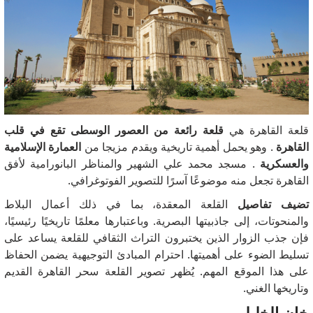
قلعة القاهرة هي
قلعة رائعة من العصور الوسطى تقع في قلب
القاهرة
.
وهو يحمل أهمية تاريخية ويقدم مزيجا من
العمارة الإسلامية
والعسكرية
.
مسجد محمد علي الشهير والمناظر البانورامية لأفق
القاهرة تجعل منه موضوعًا آسرًا للتصوير الفوتوغرافي.
تضيف تفاصيل
القلعة المعقدة،
بما في ذلك أعمال البلاط
والمنحوتات، إلى جاذبيتها البصرية.
وباعتبارها معلمًا تاريخيًا رئيسيًا،
فإن جذب الزوار الذين يختبرون التراث الثقافي للقلعة يساعد على
تسليط الضوء على أهميتها.
احترام المبادئ التوجيهية يضمن الحفاظ
على هذا الموقع المهم.
يُظهر تصوير القلعة سحر القاهرة القديم
وتاريخها الغني.
خان الخليلي