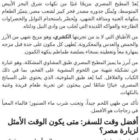
يُعدّ المطبخ المصري مزيجًا غنيًا من نكهات شرق البحر الأبيض
المتوسط، وتُمثّل جذوره مصدر فخر كبير لشعب مصر. يتميّز الطعام
بنكهاته الغنية ومذاقه الشهي، ويُحضّر باستخدام التوابل والخضراوات
الطازجة والفواكه اللذيذة التي تُجلب من وادي النيل ودلتاه.
من الأطباق التي لا بد من تجربتها
الكشري،
وهو مزيج شهي من الأرز
والحمص والعدس والمعكرونة. يُطهى كل مكون على حدة قبل مزجه
بمهارة معاً وتغطيته بسخاء بصلصة طماطم بنكهة الكمون.
من أبرز ما يميز المطبخ المصري طبق المشاوي المشكلة، وهو عبارة
عن تشكيلة شهية من اللحوم المشوية على الفحم، بما في ذلك
الكباب والفلافل. كما يُعد طبق الملوخية، الذي يحتوي على السبانخ
المصري، خيارًا شائعًا لمن يبحثون عن تجربة طعام فريدة وغنية
بالنكهات.
تأكد من طهي اللحم جيداً، وتجنب شرب ماء الصنبور؛ فالماء المعبأ
في زجاجات هو الأفضل.
أفضل وقت للسفر: متى يكون الوقت الأمثل
لزيارة مصر؟