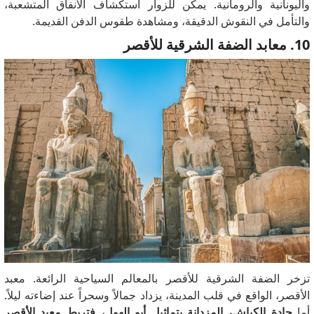
واليونانية والرومانية. يمكن للزوار استكشاف الأنفاق المتشعبة،
والتأمل في النقوش الدقيقة، ومشاهدة طقوس الدفن القديمة.
10. معابد الضفة الشرقية للأقصر
تزخر الضفة الشرقية للأقصر بالمعالم السياحية الرائعة. معبد
الأقصر، الواقع في قلب المدينة، يزداد جمالاً وسحراً عند إضاءته ليلاً.
أما
جادة الكباش، المزدانة بتماثيل أبو الهول، فتربط معبد الأقصر