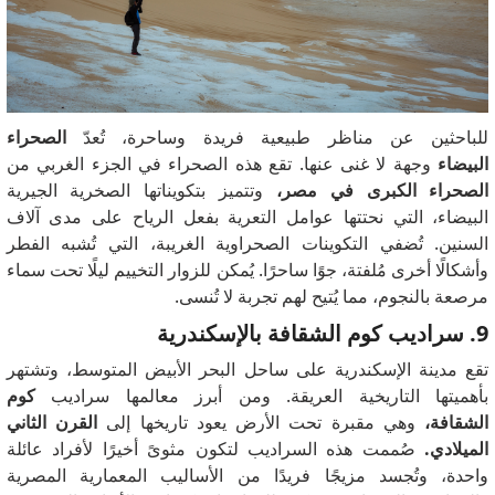
للباحثين عن مناظر طبيعية فريدة وساحرة، تُعدّ
الصحراء
البيضاء
وجهة لا غنى عنها. تقع هذه الصحراء في الجزء الغربي من
الصحراء الكبرى في مصر،
وتتميز بتكويناتها الصخرية الجيرية
البيضاء، التي نحتتها عوامل التعرية بفعل الرياح على مدى آلاف
السنين. تُضفي التكوينات الصحراوية الغريبة، التي تُشبه الفطر
وأشكالًا أخرى مُلفتة، جوًا ساحرًا. يُمكن للزوار التخييم ليلًا تحت سماء
مرصعة بالنجوم، مما يُتيح لهم تجربة لا تُنسى.
9. سراديب كوم الشقافة بالإسكندرية
تقع مدينة الإسكندرية على ساحل البحر الأبيض المتوسط، وتشتهر
بأهميتها التاريخية العريقة. ومن أبرز معالمها سراديب
كوم
الشقافة،
وهي مقبرة تحت الأرض يعود تاريخها إلى
القرن الثاني
الميلادي.
صُممت هذه السراديب لتكون مثوىً أخيرًا لأفراد عائلة
واحدة، وتُجسد مزيجًا فريدًا من الأساليب المعمارية المصرية