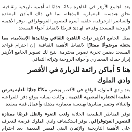
يعد الجامع الأزهر في القاهرة مكانًا جذابًا له أهمية تاريخية وثقافية.
تخلق هندسته المعمارية المذهلة، بما في ذلك المآذن المعقدة
والعناصر الزخرفية، خلفية آسرة للتصوير الفوتوغرافي.
توفر الأهمية
الروحية للمسجد وفناءه الهادئ فرصًا لالتقاط أجواء المسجد.
يمثل الجامع الأزهر
تراث القاهرة الثقافي وتقاليدها الإسلامية، مما
يجعله موضوعًا ممتازًا
لالتقاط الأهمية الثقافية.
إن احترام قواعد
المسجد يضمن تجربة تصوير محترمة.
يتيح لك تصوير الجامع الأزهر
إبراز جماله المعماري وأجوائه الروحية وتراثه الثقافي.
هنا 5 أماكن رائعة للزيارة في الأقصر
وادي الملوك
يعد وادي الملوك، الواقع في الأقصر
بمصر، مكانًا جذابًا للغاية يعرض
عظمة الحضارة المصرية القديمة
.
وكانت بمثابة موقع دفن للفراعنة
والنبلاء، وتتميز مقابرها بهندسة معمارية مذهلة وأعمال فنية معقدة.
توفر المناظر الطبيعية الخلابة
ولعب الضوء والظل فرصًا ممتازة
للتصوير الفوتوغرافي.
يوفر استكشاف وادي الملوك فرصة للتعرف
على الأهمية التاريخية والإتقان الفني لمصر القديمة.
يعد احترام