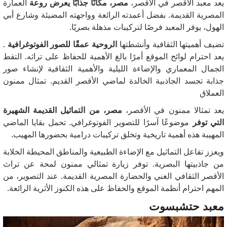
يعد معبد الأقصر في الأقصر،
مصر، مكانًا جذابًا يعرض روعة
العمارة
المصرية القديمة.
بفضل أعمدته الرائعة وواجهته المضيئة وشارع أبي
الهول، يوفر المعبد فرصًا لتركيبات مذهلة بصريًا.
تضيف أهميتها الثقافية وأنشطتها
الروحية عمقًا للصور الفوتوغرافية
.
يعد احترام لوائح الموقع أمرًا بالغ الأهمية للحفاظ على تراثه.
التقط
الجمال المعماري والإضاءة الليلية والأهمية الثقافية لإنشاء صور
جذابة تجسد الجاذبية الخالدة لماضي الأقصر القديم. تمثال ممنون
العملاق
يعد تمثالا ممنون في الأقصر،
مصر، من التماثيل القديمة الشهيرة
التي توفر
موضوعًا آسرًا للتصوير الفوتوغرافي.
تحمل بقايا الماضي
المهيبة هذه أهمية تاريخية وتخلق تركيبات درامية بحضورها المهيب.
ويعزز تفاعل التماثيل مع الإضاءة الطبيعية والمناطق المحيطة الخلابة
من جاذبيتها البصرية.
توفر زيارة تمثالي ممنون لمحة عن تراث
الأقصر الثقافي الغني والحضارة المصرية القديمة.
عند التصوير، من
المهم احترام أنظمة الموقع والحفاظ على هذه الكنوز الأثرية الرائعة.
معبد حتشبسوت