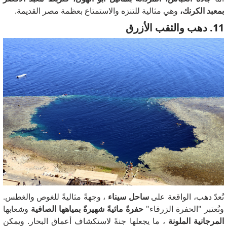
بمعبد الكرنك،
وهي مثالية للتنزه والاستمتاع بعظمة مصر القديمة.
11. دهب والثقب الأزرق
تُعدّ دهب، الواقعة على
ساحل سيناء
، وجهةً مثاليةً للغوص والغطس.
وتُعتبر "الحفرة الزرقاء"
حفرةً مائيةً شهيرةً بمياهها الصافية
وشعابها
المرجانية الملونة
، ما يجعلها جنةً لاستكشاف أعماق البحار. ويمكن