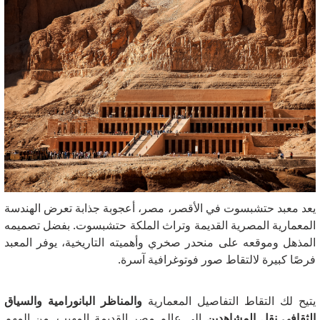
يعد معبد حتشبسوت في الأقصر، مصر، أعجوبة جذابة تعرض الهندسة
المعمارية المصرية القديمة وتراث الملكة حتشبسوت.
بفضل تصميمه
المذهل وموقعه على منحدر صخري وأهميته التاريخية، يوفر المعبد
فرصًا كبيرة لالتقاط صور فوتوغرافية آسرة.
يتيح لك التقاط التفاصيل المعمارية
والمناظر البانورامية والسياق
الثقافي نقل المشاهدين
إلى عالم مصر القديمة المهيب.
من المهم