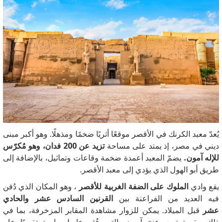
يُعدّ معبد الكرنك في الأقصر موقعًا أثريًا ضخمًا ومذهلًا. وهو أكبر مبنى
ديني في مصر، إذ يمتد على مساحة
تزيد عن 200 فدان، وهو مُكرّس
للإله آمون.
يضمّ المعبد أعمدة ضخمة وقاعات وتماثيل، بالإضافة إلى
طريق أبو الهول الذي يؤدي إلى معبد الأقصر.
يقع وادي
الملوك على الضفة الغربية للأقصر
، وهو المكان الذي دُفن
فيه العديد من الفراعنة بين
القرنين السادس عشر والحادي
عشر
قبل الميلاد. يمكن للزوار مشاهدة المقابر المزخرفة، بما في
ذلك مقبرة توت عنخ آمون، التي عُثر عليها سليمة تقريبًا عام