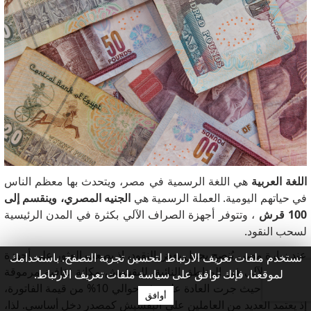
اللغة العربية
هي اللغة الرسمية في مصر، ويتحدث بها معظم الناس
في حياتهم اليومية. العملة الرسمية هي
الجنيه المصري، وينقسم إلى
100 قرش
، وتتوفر أجهزة الصراف الآلي بكثرة في المدن الرئيسية
لسحب النقود.
عند زيارة مصر، يُنصح بحمل بعض النقود، إذ يصعب العثور على أجهزة
نستخدم ملفات تعريف الارتباط لتحسين تجربة التصفح. باستخدامك
الصراف الآلي في المناطق النائية. للبقشيش مكانة ثقافية مرموقة
لموقعنا، فإنك توافق على سياسة ملفات تعريف الارتباط.
في مصر، حيث جرت العادة على دفع حوالي 10% من قيمة الفاتورة،
أوافق
إذ يعتمد العديد من العاملين على البقشيش كمصدر دخل أساسي. لذا،