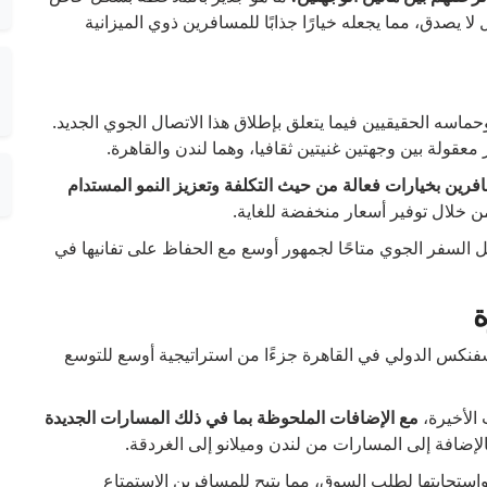
ا يصدق، مما يجعله خيارًا جذابًا للمسافرين ذوي الميزانية
ماسه الحقيقيين فيما يتعلق بإطلاق هذا الاتصال الجوي الجديد.
عقولة بين وجهتين غنيتين ثقافيا، وهما لندن والقاهرة.
فرين بخيارات فعالة من حيث التكلفة وتعزيز النمو المستدام
 خلال توفير أسعار منخفضة للغاية.
 مهمة Wizz Air المتمثلة في جعل السفر الجوي متاحًا لجمهور أوسع مع الحفاظ على تفانيها في
ة
د إلى مطار سفنكس الدولي في القاهرة جزءًا من استراتيجية أوسع للتوسع
الأخيرة،
مع الإضافات الملحوظة بما في ذلك المسارات الجديدة
لإضافة إلى المسارات من لندن وميلانو إلى الغردقة.
لط هذه الإعلانات الضوء على مرونة شركة Wizz Air واستجابتها لطلب السوق، مما يتيح للمسافرين الاستمتاع