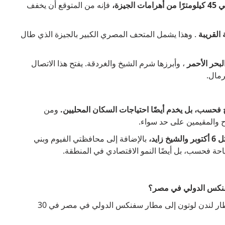
زة،
فإنه من المتوقع أن يخفف
القريبة
. وهذا يشمل المتحف المصري الكبير بالجيزة الذي طال
لبحر الأحمر
، وأبرزها شرم الشيخ والغردقة. يفتح هذا الاتصال
رمال.
اح فحسب، بل يخدم أيضًا احتياجات السكان المحليين.
ومن
ح والمقيمين على حد سواء.
يد،
بالإضافة إلى محافظتي الفيوم وبني
حة فحسب، بل أيضًا النمو الاقتصادي في المنطقة.
من المقرر أن تفتتح شركة Wizz Air خطها الجديد من مطار لندن لوتون إلى مطار سفنكس الدولي في مصر في 30