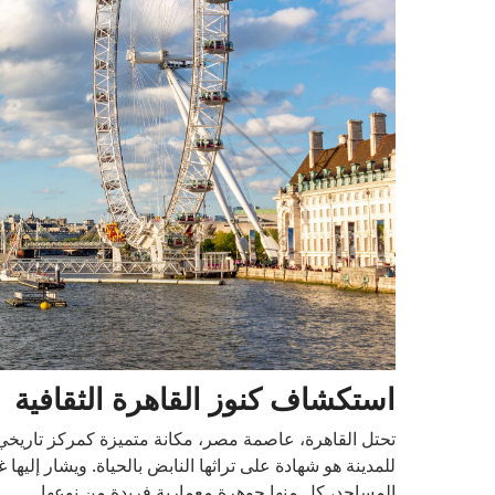
استكشاف كنوز القاهرة الثقافية
تحتل القاهرة، عاصمة مصر، مكانة متميزة كمركز تاريخي 
للمدينة هو شهادة على تراثها النابض بالحياة. ويشار إليها غ
المساجد، كل منها جوهرة معمارية فريدة من نوعها.