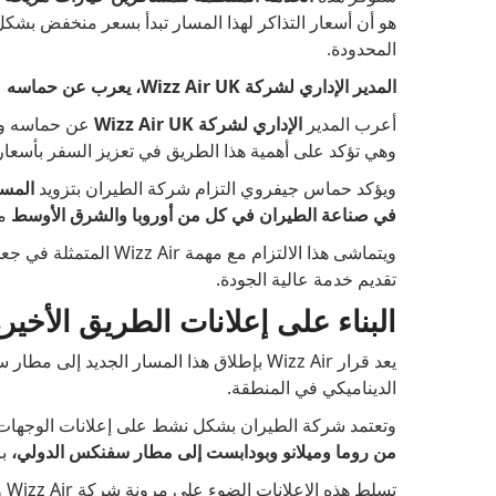
هو أن أسعار التذاكر لهذا المسار تبدأ بسعر منخفض بشكل ل
المحدودة.
المدير الإداري لشركة Wizz Air UK، يعرب عن حماسه
أعرب المدير
الإداري لشركة Wizz Air UK
عن ​​حماسه وح
وهي تؤكد على أهمية هذا الطريق في تعزيز السفر بأسعار م
ويؤكد حماس جيفروي التزام شركة الطيران بتزويد
المسا
في صناعة الطيران في كل من أوروبا والشرق الأوسط
من
ويتماشى هذا الالتزام مع
تقديم خدمة عالية الجودة.
البناء على إعلانات الطريق الأخير
يعد قرار Wizz Air بإطلاق هذا المسار الجدي
الديناميكي في المنطقة.
وتعتمد شركة الطيران بشكل نشط على إعلانات الوجهات 
من روما وميلانو وبودابست إلى مطار سفنكس الدولي،
با
تس