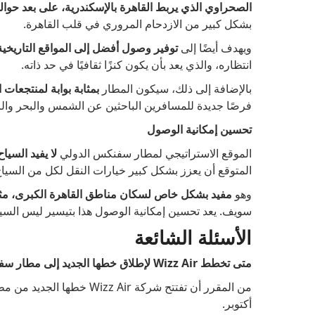
الصحراوي الذي يربط القاهرة بالإسكندرية، على بعد حوالي 45 كيلومترًا من أهرامات الجي
بشكل كبير من الازدحام المروري في قلب القاهرة.
ويهدف أيضًا إلى
توفير وصول أفضل إلى المواقع التاريخية 
انتظاره، والذي يعد بأن يكون كنزًا ثقافيًا في حد ذاته.
بالإضافة إلى ذلك، سيكون المطار
بمثابة بوابة لمنتجعات ا
فرصًا جديدة للمسافرين الباحثين عن الشمس والبحر وال
تحسين إمكانية الوصول
الموقع الاستراتيجي لمطار سفنكس الدولي
لا يفيد السي
المتوقع أن يعزز بشكل كبير خيارات النقل لكل من السيا
وهو
مفيد بشكل خاص لسكان مناطق القاهرة الكبرى، مثل 6 أكتوبر والشيخ زا
سويف. يعد تحسين إمكانية الوصول هذا بتيسير ليس السيا
الأسئلة الشائعة
متى تخطط Wizz Air لإطلاق خطها الجديد إلى مطار سفنكس الدولي في مصر؟
أكتوبر.