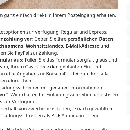
n ganz einfach direkt in Ihrem Posteingang erhalten,
ketoptionen zur Verfügung: Regular und Express.
nzahlung vor:
Geben Sie Ihre
persönlichen Daten
achnamens, Wohnsitzlandes, E-Mail-Adresse
und
en Sie PayPal zur Zahlung.
mular aus:
Füllen Sie das Formular sorgfältig aus und
son, Ihrem Gast sowie den geplanten Ein- und
e korrekte Angaben zur Botschaft oder zum Konsulat
ben einreichen.
nladungsschreiben mit genauen Informationen
len
“. Wir erhalten Ihr Einladungsschreiben und stellen
s zur Verfügung.
nerhalb von zwei bis drei Tagen, je nach gewähltem
Einladungsschreiben als PDF-Anhang in Ihrem
us:
Nachdem Sie das Einladungsschreiben erhalten