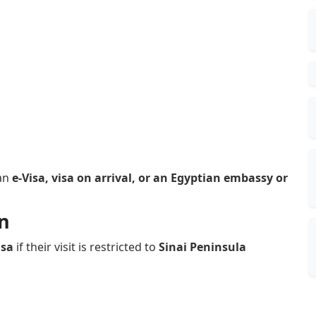
 an
e-Visa, visa on arrival, or an Egyptian embassy or
on
isa
if their visit is restricted to
Sinai Peninsula