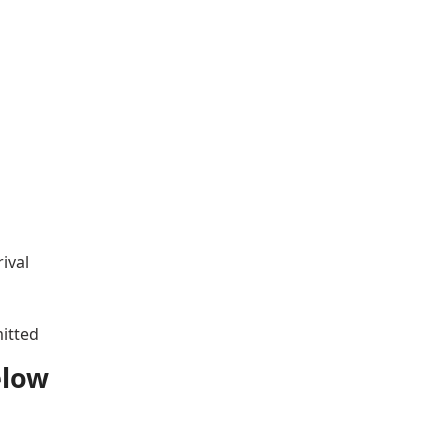
ival
mitted
elow