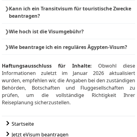
Bitte beantragen Sie das E‑Visum mindestens eine
Kann ich ein Transitvisum für touristische Zwecke
Woche vor Ihrer Reise nach Ägypten.
beantragen?
Nein. Ein Transitvisum erlaubt keine touristischen
Wie hoch ist die Visumgebühr?
Aktivitäten und kein Verlassen des Flughafens.
Transitvisa müssen manuell über eine Botschaft
Die
Gebühr für das Ägypten‑E‑Visum
variiert je
Wie beantrage ich ein reguläres Ägypten‑Visum?
oder ein Konsulat beantragt werden und gelten
nach Art und Dringlichkeit des Antrags. Express‑
nur für Flugumstiege.
und Super‑Express‑Bearbeitung sind teurer.
Um ein reguläres Visum statt eines E‑Visums zu
beantragen, holen Sie das Antragsformular bei der
Haftungsausschluss für Inhalte:
Obwohl diese
Botschaft ab, füllen Sie es aus, fügen Sie die
Informationen zuletzt im Januar 2026 aktualisiert
erforderlichen Unterlagen bei, zahlen Sie die
wurden, empfehlen wir, die Angaben bei den zuständigen
Gebühr und reichen Sie alles persönlich bei den
Behörden, Botschaften und Fluggesellschaften zu
zuständigen Behörden ein.
prüfen, um die vollständige Richtigkeit Ihrer
Reiseplanung sicherzustellen.
Startseite
Jetzt eVisum beantragen