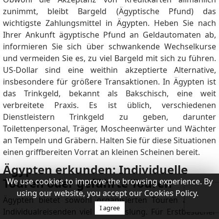
zunimmt, bleibt Bargeld (Ägyptische Pfund) das
wichtigste Zahlungsmittel in Ägypten. Heben Sie nach
Ihrer Ankunft ägyptische Pfund an Geldautomaten ab,
informieren Sie sich über schwankende Wechselkurse
und vermeiden Sie es, zu viel Bargeld mit sich zu führen.
US-Dollar sind eine weithin akzeptierte Alternative,
insbesondere für größere Transaktionen. In Ägypten ist
das Trinkgeld, bekannt als Bakschisch, eine weit
verbreitete Praxis. Es ist üblich, verschiedenen
Dienstleistern Trinkgeld zu geben, darunter
Toilettenpersonal, Träger, Moscheenwärter und Wächter
an Tempeln und Gräbern. Halten Sie für diese Situationen
einen griffbereiten Vorrat an kleinen Scheinen bereit.
Ägypten erkunden: Individuelle
Touren oder geführte Touren
We use cookies to improve the browsing experience. By
using our website, you accept our Cookies Policy.
Ägypten bietet sowohl organisierten Touren als auch
I agree
Individualreisenden viel Abwechslung. Für Erstbesucher