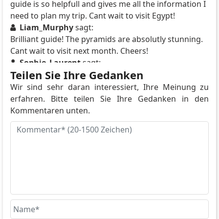
guide is so helpfull and gives me all the information I
need to plan my trip. Cant wait to visit Egypt!
Liam_Murphy
sagt:
Brilliant guide! The pyramids are absolutly stunning.
Cant wait to visit next month. Cheers!
Sophie_Laurent
sagt:
Teilen Sie Ihre Gedanken
Magnifique! The pyramids are absolument
incroyable. I visited last year and it was the best
Wir sind sehr daran interessiert, Ihre Meinung zu
experience of my life!
erfahren. Bitte teilen Sie Ihre Gedanken in den
Carlos_Mendez
sagt:
Kommentaren unten.
Increíble! The pyramids are absolutly breathtaking. I
spent 3 hours there and it was not enought. Definitly
coming back!