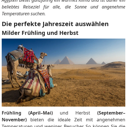
Ägypten bietet ganzjährig ein warmes Klima und ist daher ein
beliebtes Reiseziel für alle, die Sonne und angenehme
Temperaturen suchen.
Die perfekte Jahreszeit auswählen
Milder Frühling und Herbst
Frühling (April–Mai)
und Herbst
(September–
November)
bieten die ideale Zeit mit angenehmen
Temperaturen und weniger Besucher. So können Sie die