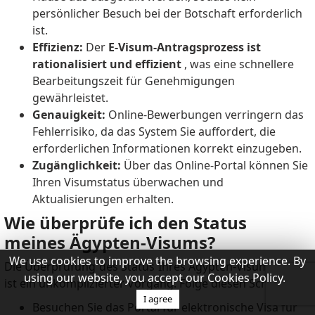
persönlicher Besuch bei der Botschaft erforderlich
ist.
Effizienz:
Der
E-Visum-Antragsprozess ist
rationalisiert und effizient
, was eine schnellere
Bearbeitungszeit für Genehmigungen
gewährleistet.
Genauigkeit:
Online-Bewerbungen verringern das
Fehlerrisiko, da das System Sie auffordert, die
erforderlichen Informationen korrekt einzugeben.
Zugänglichkeit:
Über das Online-Portal können Sie
Ihren Visumstatus überwachen und
Aktualisierungen erhalten.
Wie überprüfe ich den Status
meines Ägypten-Visums?
We use cookies to improve the browsing experience. By
Die Überprüfung des Status Ihres Ägypten-Visumantrags
using our website, you accept our Cookies Policy.
ist ein unkomplizierter Vorgang.
Folge diesen Schritten:
I agree
Besuchen Sie das Portal für elektronische Visa für