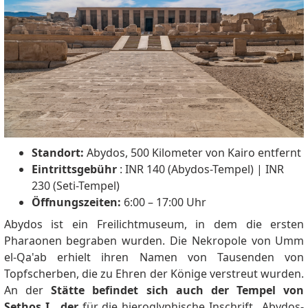
Standort:
Abydos, 500 Kilometer von Kairo entfernt
Eintrittsgebühr
: INR 140 (Abydos-Tempel) |
INR
230 (Seti-Tempel)
Öffnungszeiten:
6:00 – 17:00 Uhr
Abydos ist ein Freilichtmuseum, in dem die ersten
Pharaonen begraben wurden.
Die Nekropole von Umm
el-Qa'ab erhielt ihren Namen von Tausenden von
Topfscherben, die zu Ehren der Könige verstreut wurden.
An der
Stätte befindet sich auch der Tempel von
Sethos I., der
für die hieroglyphische Inschrift „Abydos-