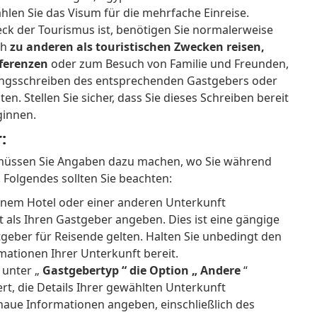
len Sie das Visum für die mehrfache Einreise.
k der Tourismus ist, benötigen Sie normalerweise
ch
zu anderen als touristischen Zwecken reisen,
nferenzen
oder zum Besuch von Familie und Freunden,
dungsschreiben des entsprechenden Gastgebers oder
pten.
Stellen Sie sicher, dass Sie dieses Schreiben bereit
ginnen.
:
 müssen Sie Angaben dazu machen, wo Sie während
.
Folgendes sollten Sie beachten:
inem Hotel oder einer anderen Unterkunft
t als Ihren Gastgeber angeben.
Dies ist eine gängige
stgeber für Reisende gelten.
Halten Sie unbedingt den
ationen Ihrer Unterkunft bereit.
e
unter „
Gastgebertyp “ die Option „
Andere
“
t, die Details Ihrer gewählten Unterkunft
genaue Informationen angeben, einschließlich des