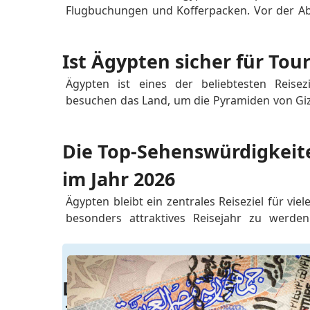
Flugbuchungen und Kofferpacken. Vor der Abrei
mit den ägyptischen Zollbestimmungen vertra
wissen, welche Gegenstände Sie mitnehmen d
Ist Ägypten sicher für Tou
Genehmigung erforderlich ist un...
Ägypten ist eines der beliebtesten Reisezi
besuchen das Land, um die Pyramiden von Gize
Tempel zu erkunden, eine Nilkreuzfahrt 
Badeorten am Roten Meer zu entspannen. Vie
Die Top-Sehenswürdigkeit
sich jedoch vor der Buchung ihrer Reise dieselb
im Jahr 2026
Ägypten bleibt ein zentrales Reiseziel für viel
besonders attraktives Reisejahr zu werden.
Sehenswürdigkeiten, neu eröffneter Kul
verbesserter Erreichbarkeit für Besucher läss
besserer Planung und optimierten Einrichtung.
Die Visagebühren für 