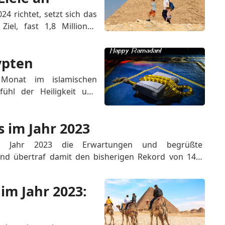
4 richtet, setzt sich das 
el, fast 1,8 Millionen 
sie in das Gefüge seiner 
gen einzubinden. Diese 
ypten
Monat im islamischen 
hl der Heiligkeit und 
auben, dass der Erzengel 
n Muhammad die göttliche 
 im Jahr 2023
 stärken Mus...
im Jahr 2023 die Erwartungen und begrüßte 
und übertraf damit den bisherigen Rekord von 14,7 
ndruckende Leistung gelang sogar inmitten der 
erstreicht die...
m Jahr 2023: 