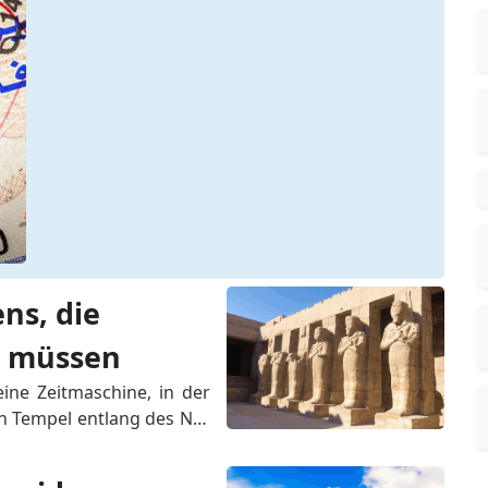
, 
S-
n 
h 
S-
e 
r 
b 
n 
m 
s, die 
n müssen
ine Zeitmaschine, in der 
n Tempel entlang des Nils 
 sondern auch Fenster zu 
nden fasziniert. In diesem 