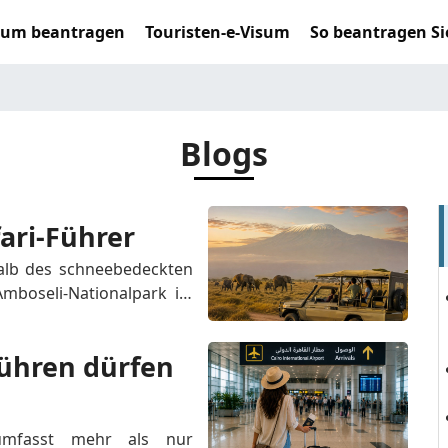
sum beantragen
Touristen-e-Visum
So beantragen Si
Blogs
ari-Führer
alb des schneebedeckten 
boseli-Nationalpark ist 
nd bietet atemberaubende 
gessliche Pirschfahrten. 
ühren dürfen 
mfasst mehr als nur 