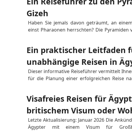
Ein Reiseführer zu den Pyr
Artikel tauchen wir in die Magie...
Gizeh
Haben Sie jemals davon geträumt, an einem
einst Pharaonen herrschten? Die Pyramiden 
Traum wahr. Diese ikonischen Giganten thro
und blicken über die weite Wüste und unzäh
Ein praktischer Leitfaden f
Pracht bewundern. Sind Sie bereit, zu entdecken
unabhängige Reisen in Äg
Dieser informative Reiseführer vermittelt Ihn
für die Planung einer erfolgreichen Reise n
Informationen zu Visabestimmungen, Packemp
unabhängige Reisen. Optimierter Einstie
Visafreies Reisen für Ägypt
reibungslose Ankunft, indem Sie über das O...
britischem Visum oder Wohn
Großbritannien; Kanada; 
Letzte Aktualisierung: Januar 2026 Die Ankündi
Ägypter mit einem Visum für Großbr