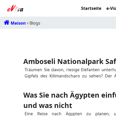
Startseite
e-Vi
Maison
Blogs
Amboseli Nationalpark Saf
Träumen Sie davon, riesige Elefanten unterh
Gipfels des Kilimandscharo zu sehen? Der Am
eines der bekanntesten Safari-Ziele Kenias u
Landschaften, eine reiche Tierwelt und unver
Was Sie nach Ägypten einf
Obwohl der Amboseli-Nationalpark kleiner i...
und was nicht
Eine Reise nach Ägypten zu planen, u