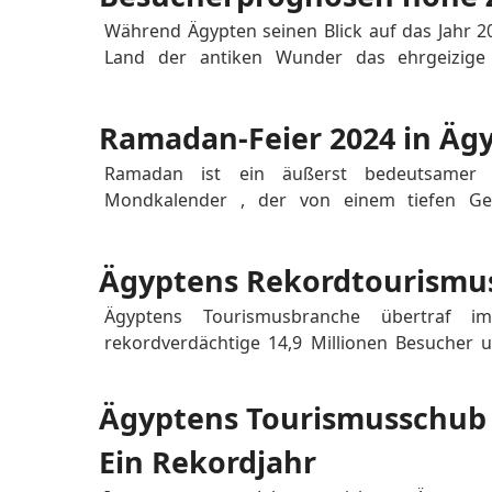
Während Ägypten seinen Blick auf das Jahr 202
Land der antiken Wunder das ehrgeizige Zi
russische Herzen und Seelen zu fesseln und 
umfangreichen, sonnenverwöhnten Erzählun
Ramadan-Feier 2024 in Äg
hoffnungsvolle Vorfreude, wie sie von Amr El...
Ramadan ist ein äußerst bedeutsamer 
Mondkalender , der von einem tiefen Gefü
spirituellen Hingabe geprägt ist. Muslime gl
Gabriel in dieser heiligen Zeit dem Prophete
Ägyptens Rekordtourismus
Botschaft übermittelte. Während des Ramadan
Ägyptens Tourismusbranche übertraf 
rekordverdächtige 14,9 Millionen Besucher 
Millionen aus dem Jahr 2010. Diese beei
Turbulenzen des Israel-Hamas-Konflikts und unt
Ägyptens Tourismusschub i
Ein Rekordjahr