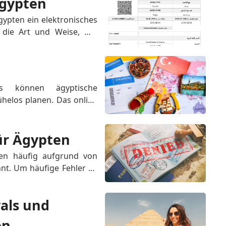
Ägypten
ypten ein elektronisches 
die Art und Weise, wie 
n können, neu definiert. 
etet einen nahtlosen und 
en...
s können ägyptische 
helos planen. Das online 
tischen Passinhabern eine 
g zu erhalten. Mit einem 
ür Ägypten
en häufig aufgrund von 
t. Um häufige Fehler zu 
jedes Formularabschnitts 
ielt auf Einfachheit ab, 
als und 
en