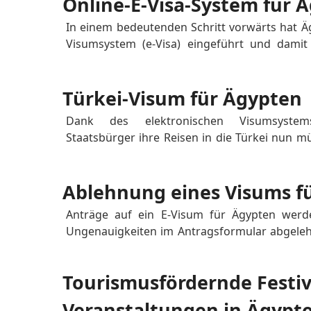
Online-E-Visa-System für 
Infektionen verstehen HIV-bezogene Reise...
In einem bedeutenden Schritt vorwärts hat Äg
Visumsystem (e-Visa) eingeführt und damit 
Touristen dieses faszinierende Land erkunde
Das im Dezember 2017 eingeführte E-Visum bi
Türkei-Visum für Ägypten
bequemen Prozess zur Erlangung einer Reiseg
Dank des elektronischen Visumsystem
Staatsbürger ihre Reisen in die Türkei nun mü
verfügbare E-Visum für die Türkei bietet ägyp
effiziente Möglichkeit, ihre Reisegenehmigun
Ablehnung eines Visums f
türkischen E-Visum haben Ägypter die...
Anträge auf ein E-Visum für Ägypten werd
Ungenauigkeiten im Antragsformular abgelehn
vermeiden, ist eine gründliche Überprüfung 
unerlässlich. Das ägyptische e-Visa- System z
Tourismusfördernde Festiv
genaue Daten sind jedoch für Sicherheitsk...
Veranstaltungen in Ägypt