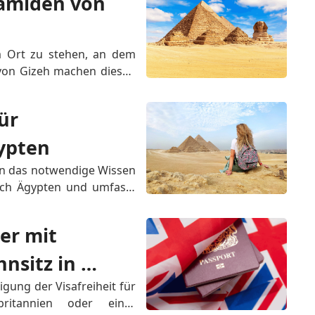
amiden von 
 Ort zu stehen, an dem 
von Gizeh machen diesen 
nen am Rande von Kairo 
lige Besucher, die ihre 
ür 
, was si...
ypten
en das notwendige Wissen 
ach Ägypten und umfasst 
fehlungen und Tipps für 
g Sorgen Sie für eine 
er mit 
sitz in 
USA; Schengen-
gung der Visafreiheit für 
itannien oder einer 