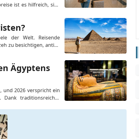
se ist es hilfreich, sich 
ut zu machen, damit Sie 
ürfen, für welche eine 
risten?
ele der Welt. Reisende 
h zu besichtigen, antike 
zu unternehmen und in 
le Erstbesucher stellen 
en Ägyptens 
...
e, und 2026 verspricht ein 
 Dank traditionsreicher 
tureinrichtungen und 
t sich Ägypten jetzt mit 
..