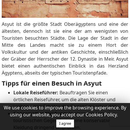
Asyut ist die größte Stadt Oberägyptens und eine der
ältesten, dennoch ist sie eine der am wenigsten von
Touristen besuchten Städte. Die Lage der Stadt in der
Mitte des Landes macht sie zu einem Hort der
Volkskultur und der antiken Geschichte, einschließlich
der Gräber der Herrscher der 12. Dynastie in Meir. Asyut
bietet einen authentischen Einblick in das Herzland
Ägyptens, abseits der typischen Touristenpfade.
Tipps für einen Besuch in Asyut
Lokale Reiseführer:
Beauftragen Sie einen
örtlichen Reiseführer, um die alten Klöster und
verborgenen Schätze der Gegend zu erkunden.
We use cookies to improve the browsing experience. By
Konservative Kleidung:
In einer weniger
using our website, you accept our Cookies Policy.
touristischen Gegend wird eine konservative
I agree
Kleidung dringend empfohlen.