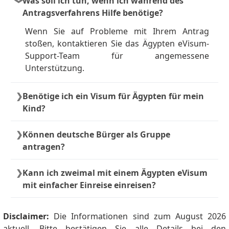
Was soll ich tun, wenn ich während des
Antragsverfahrens Hilfe benötige?
Wenn Sie auf Probleme mit Ihrem Antrag
stoßen, kontaktieren Sie das Ägypten eVisum-
Support-Team für angemessene
Unterstützung.
Benötige ich ein Visum für Ägypten für mein
Kind?
Ja. Jeder Reisende, einschließlich Kinder, muss
Können deutsche Bürger als Gruppe
sein eigenes eVisum haben.
antragen?
Ja. Familien und Gruppen können gemeinsam
Kann ich zweimal mit einem Ägypten eVisum
online Anträge einreichen, indem sie die
mit einfacher Einreise einreisen?
Option »Antragsteller hinzufügen« im
Antragsformular verwenden.
Nein, Sie können nicht zweimal mit einem
Visum mit einfacher Einreise nach Ägypten
Disclaimer:
Die Informationen sind zum August 2026
einreisen. Sobald Sie nach Ägypten einreisen,
aktuell. Bitte bestätigen Sie alle Details bei den