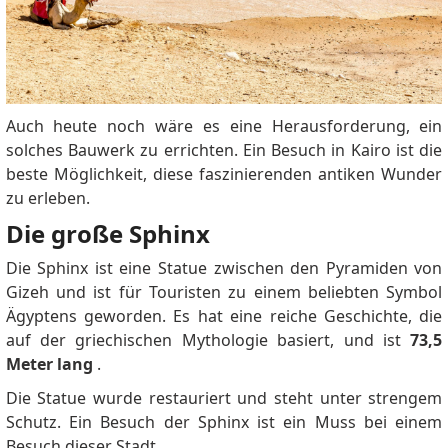
the required photos and documents. Make sure that
the photos and documents meet the specified
requirements. 6. *Pay the visa fee:* After submitting
your application, you will be asked to pay the visa fee.
You can pay online or in cash at any branch of the
National Bank of Egypt. 7. *Wait for your application
Auch heute noch wäre es eine Herausforderung, ein
to be processed:* Your application will be processed
solches Bauwerk zu errichten.
Ein Besuch in Kairo ist die
within 3 to 5 working days. You will receive an email
beste Möglichkeit, diese faszinierenden antiken Wunder
to notify you of the status of your application.
zu erleben.
*Required documents:* * A valid passport with a
Die große Sphinx
validity of at least 6 months. * Two recent passport-
sized photos with a white background. * An invitation
Die Sphinx ist eine Statue zwischen den Pyramiden von
letter from an Egyptian citizen or company. * Hotel
Gizeh und ist für Touristen zu einem beliebten Symbol
reservation or round-trip airline ticket. * Proof of
Ägyptens geworden.
Es hat eine reiche Geschichte, die
health insurance that covers Egypt. *Visa fee:* The
auf der griechischen Mythologie basiert, und ist
73,5
cost of a multiple-entry visa for Egypt valid for 5
Meter lang
.
years is 700 US dollars. *Visa validity:* The validity of
Die Statue wurde restauriert und steht unter strengem
a multiple-entry visa for Egypt valid for 5 years is 5
Schutz.
Ein Besuch der Sphinx ist ein Muss bei einem
years. *Number of entries:* A multiple-entry visa for
Besuch dieser Stadt.