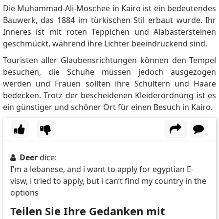
making travel to the country more convenient and
Die Muhammad-Ali-Moschee in Kairo ist ein bedeutendes
flexible.
Bauwerk, das 1884 im türkischen Stil erbaut wurde. Ihr
Aba
sagt:
Inneres ist mit roten Teppichen und Alabastersteinen
Can I work in Egypt using this visa?
geschmückt, während ihre Lichter beeindruckend sind.
Jay
sagt:
Touristen aller Glaubensrichtungen können den Tempel
Do you know how to apply for a 5-year visa? I tried to
besuchen, die Schuhe müssen jedoch ausgezogen
purchase one upon arrival at Alexandria International
werden und Frauen sollten ihre Schultern und Haare
Airport in Egypt but was informed that I needed to
bedecken.
Trotz der bescheidenen Kleiderordnung ist es
visit the immigration office.
ein günstiger und schöner Ort für einen Besuch in Kairo.
Mohamed Alkazem
sagt:
Where the sudan. You have failed the Sudanese in
their most difficult days
DeyaaElden alfadel ahmed
sagt:
Deer
dice:
Can I apply for the 5 years visa ? My nationality is sant
I’m a lebanese, and i want to apply for egyptian E-
kitts and nives
visw, i tried to apply, but i can’t find my country in the
Mona Amin
sagt:
options
Its says little about the 5 years visa, but I heard that
hou have to leave after 3 months, then come back?
Teilen Sie Ihre Gedanken mit