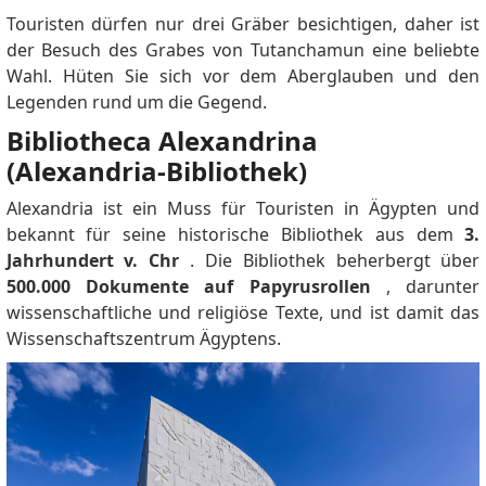
you to submit your application through their website.
Touristen dürfen nur drei Gräber besichtigen, daher ist
Anton
sagt:
der Besuch des Grabes von Tutanchamun eine beliebte
You cannot register on Egyptian Ministry of
Wahl.
Hüten Sie sich vor dem Aberglauben und den
Interior website if you're foreigner. How can I
Legenden rund um die Gegend.
apply for that visa?
Bibliotheca Alexandrina
David Schooley
sagt:
(Alexandria-Bibliothek)
what documents are needed for the 5 year visa for
USA? how long is the process, immediate at cairo intl
Alexandria ist ein Muss für Touristen in Ägypten und
airport?
bekannt für seine historische Bibliothek aus dem
3.
Jay
sagt:
Jahrhundert v. Chr
.
Die Bibliothek beherbergt über
Has anyone obtained a five-year tourist visa? I
500.000 Dokumente auf Papyrusrollen
, darunter
am an American citizen with an apartment in
wissenschaftliche und religiöse Texte, und ist damit das
Alexandria, Egypt, and I want to be able to enter
Wissenschaftszentrum Ägyptens.
and exit the country with ease.
Niki
sagt:
A lot of words but very little information.: 1)Queue at
Immigration: Upon arrival, you'll need to wait in line
at the immigration section. OK 2)Complete the