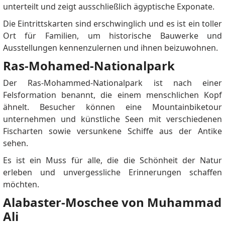
Mohit Kumar
sagt:
unterteilt und zeigt ausschließlich ägyptische Exponate.
I can't thank you enough for being a beacon of
Die Eintrittskarten sind erschwinglich und es ist ein toller
knowledge and offering us this valuable resource.
Ort für Familien, um historische Bauwerke und
Mr Smith
sagt:
Ausstellungen kennenzulernen und ihnen beizuwohnen.
Where do we apply for this 5 year visa? Online? In our
Ras-Mohamed-Nationalpark
home country? In Egypt? I recently arrived in Cairo
and was told to apply in my home country, but they
Der Ras-Mohammed-Nationalpark ist nach einer
have no idea how to apply also? Do I need to go to
Felsformation benannt, die einem menschlichen Kopf
the Passport Office in central Cairo for this?
ähnelt.
Besucher können eine Mountainbiketour
Bruce Bryan
sagt:
unternehmen und künstliche Seen mit verschiedenen
What is the point of a five year visa, if I have to go to
Fischarten sowie versunkene Schiffe aus der Antike
the immigration office every 90 days?....and then they
sehen.
expect people to pay a fee every 90 days ON TOP of
Es ist ein Muss für alle, die die Schönheit der Natur
the $700??????? Seems typically Egyptian.....Make
erleben und unvergessliche Erinnerungen schaffen
every job as difficult as possible and fleece people of
möchten.
as much money as possible at every opportunity.
Paywithmoon
sagt:
Alabaster-Moschee von Muhammad
The Egypt 5-year multiple-entry visa allows travelers
Ali
to visit Egypt multiple times within a five-year period,