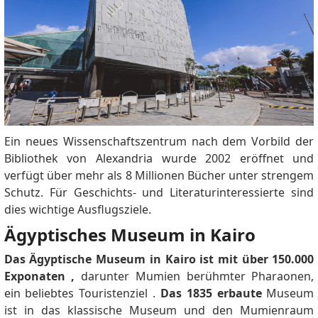
Application Form: Fill out the visa application form
provided by the immigration officials. NO TRAINED
PERSONAL - AT THE ARRIVAL PORT NO ONE KNOWS
ABOUT THIS APPLICATION, THEY SEND US TO
IMMIGRATION OFFICE 3) Submit Required
Documents: Be prepared to submit all necessary
documents for the visa application. WHAT "ALL
REQUIRED DOCUMENTS" I couldn't find any clue
what documents I should submit!! 4) Pay the
Ein neues Wissenschaftszentrum nach dem Vorbild der
Processing Fee: Once the documents are submitted,
Bibliothek von Alexandria wurde 2002 eröffnet und
you will be required to pay the visa processing fee.
verfügt über mehr als 8 Millionen Bücher unter strengem
OK 5) Wait for Approval: After paying the fee, you
Schutz.
Für Geschichts- und Literaturinteressierte sind
have to wait for your visa application to be approved
dies wichtige Ausflugsziele.
SINCE I AM WAITING FOR THE APPROVAL OF MY
Ägyptisches Museum in Kairo
6MONTH VISA ABOU 3 MONTH, HOW LONG I
SHOULD WAIT FOR THE 5 YEARS VISA IN THE
Das Ägyptische Museum in Kairo ist mit über 150.000
AIRPORT?? Please consider to fill all the information
Exponaten ,
darunter Mumien berühmter Pharaonen,
about the 5 years visa properly, thousends of people
ein beliebtes Touristenziel .
Das 1835 erbaute
Museum
are interested, but you discourage them to apply.
ist in das klassische Museum und den Mumienraum