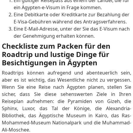
Panama Embajada de Egipto. The staff there was also
Ein gültiger Reisepass aus einem der Länder, die für
very friendly and informative, BUT they could only
ein Ägypten-e-Visum in Frage kommen.
issue to Panama Citizens or those on Resident Visas
Eine Debitkarte oder Kreditkarte zur Bezahlung der
in Panama. Mailing my passport from Panama to Los
E-Visa-Gebühren während des Antragsverfahrens.
Angeles was an option but at the time the Consulates
Eine E-Mail-Adresse, unter der Sie das E-Visum nach
were first authorized to process the 5 year, it was too
der Genehmigung erhalten können.
close for my comfort to my upcoming Egypt trip. I
Checkliste zum Packen für den
then decided to try at the Alexandria Administration
Roadtrip und lustige Dinge für
of Passports & Immigration. The first day, the
Besichtigungen in Ägypten
officials turned me away having never heard of it. The
second day (now with written proof in hand), the
Roadtrips können aufregend und abenteuerlich sein,
supervisor acknowledged the 5 Year Multi Entry Visa,
aber es ist wichtig, das Wesentliche nicht zu vergessen.
but said it is only processed in Cairo's Abbesiya. I
Wenn Sie eine Reise nach Ägypten planen, stellen Sie
therefore went on an unplanned trip to and from
sicher, dass Sie diese sehenswerten Ziele in Ihren
Alexandria to Cairo only to find that Abbesiya's
Reiseplan aufnehmen: die Pyramiden von Gizeh, die
Officials only knew of the 6 Month Multi Entry
Sphinx, Luxor, das Tal der Könige, die Alexandria-
(available for 30 day stays per visit... same as eVisa I
Bibliothek, das Ägyptische Museum in Kairo, das Ras-
already had) or 5 Year Residency Visa which is
Mohammed-Museum Nationalpark und die Muhammad-
different from this 5 Year Multiple Entry (TOURIST)
Ali-Moschee.