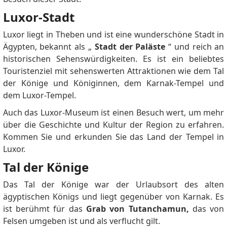
Egypt allows the holder to enter Egypt multiple times
Luxor-Stadt
within its validity period. *Duration of stay:* A
multiple-entry visa for Egypt allows the holder to stay
Luxor liegt in Theben und ist eine wunderschöne Stadt in
in Egypt for up to 30 days per visit. *Place to obtain
Ägypten, bekannt als „
Stadt der Paläste
“ und reich an
visa:* A multiple-entry visa for Egypt can be obtained
historischen Sehenswürdigkeiten.
Es ist ein beliebtes
from Egyptian embassies or consulates around the
Touristenziel mit sehenswerten Attraktionen wie dem Tal
world. *Visa processing time:* A multiple-entry visa
der Könige und Königinnen, dem Karnak-Tempel und
for Egypt is processed within 3 to 5 working days.
dem Luxor-Tempel.
*Additional information:* * All applications and
Auch das Luxor-Museum ist einen Besuch wert, um mehr
documents must be submitted in Arabic or English. *
über die Geschichte und Kultur der Region zu erfahren.
All photos and documents must be of high quality. *
Kommen Sie und erkunden Sie das Land der Tempel in
The passport must be valid for at least 6 months
Luxor.
after the visa validity date. * The invitation letter must
be from an Egyptian citizen or company. * The hotel
Tal der Könige
reservation or round-trip airline ticket must be valid
Das Tal der Könige war der Urlaubsort des alten
for at least 6 months. * Proof of health insurance
ägyptischen Königs und liegt gegenüber von Karnak.
Es
must be valid for at least 6 months. If you are unable
ist berühmt für das
Grab von Tutanchamun,
das von
to submit your application online, please contact the
Felsen umgeben ist und als verflucht gilt.
Egyptian Embassy in your country. They should direct