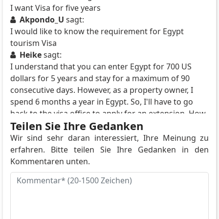
I want Visa for five years
Akpondo_U
sagt:
I would like to know the requirement for Egypt
tourism Visa
Heike
sagt:
I understand that you can enter Egypt for 700 US
dollars for 5 years and stay for a maximum of 90
consecutive days. However, as a property owner, I
spend 6 months a year in Egypt. So, I'll have to go
back to the visa office to apply for an extension. How
Teilen Sie Ihre Gedanken
much will the extension cost? I heard that an
extension costs 7,100 LE, regardless of whether it's
Wir sind sehr daran interessiert, Ihre Meinung zu
for 90 or 180 days. That wouldn't make sense in my
erfahren. Bitte teilen Sie Ihre Gedanken in den
case! I'd have to go through the time-consuming visa
Kommentaren unten.
office visit again, and then I'd end up paying twice.
I've heard that as a property owner, if the property is
registered in the land registry and cost over 50,000
US dollars, you can apply for a resident visa. Is that