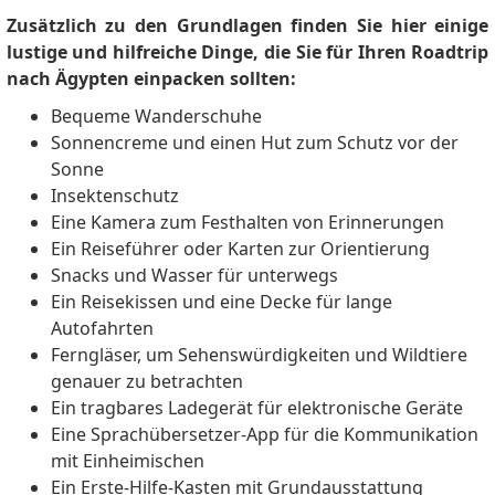
Visa. I then went back to the Los Angeles Consulate
Zusätzlich zu den Grundlagen finden Sie hier einige
since they were the only ones I found that both
lustige und hilfreiche Dinge, die Sie für Ihren Roadtrip
acknowledged the 5Y Visa Existence AND that it was
nach Ägypten einpacken sollten:
processed by their office. The tricky part was this was
all done via DHL and USPS mail services... much more
Bequeme Wanderschuhe
convenient of course than flying myself back and
Sonnencreme und einen Hut zum Schutz vor der
forth... and in the end... MISSION ACCOMPLISHED... I
Sonne
had my approval within 5 days of them receiving my
Insektenschutz
passport & visa application. So for those of you who
Eine Kamera zum Festhalten von Erinnerungen
like to skip to the end... follow my advice and simply
Ein Reiseführer oder Karten zur Orientierung
"Mail it In" per the instructions
Snacks und Wasser für unterwegs
egyconsulatela.com/visa based on your local
Ein Reisekissen und eine Decke für lange
Egyptian Consulate/Embassy... whatever the country.
Autofahrten
Feel invited to message @ChiefAbundanceOfficer on
Ferngläser, um Sehenswürdigkeiten und Wildtiere
Instagram if I can be of any other service to you;
genauer zu betrachten
though try your local embassy/consulate as they
Ein tragbares Ladegerät für elektronische Geräte
were most helpful to me AND "May The Process Be
Eine Sprachübersetzer-App für die Kommunikation
With You".
mit Einheimischen
shaima
sagt:
Ein Erste-Hilfe-Kasten mit Grundausstattung