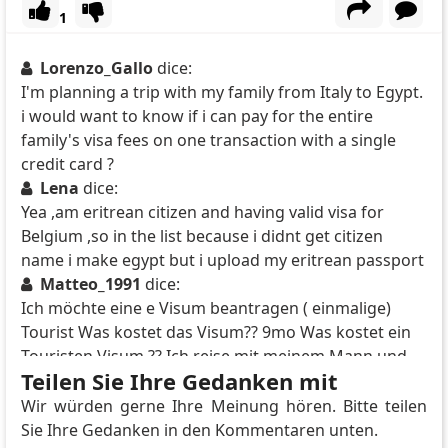
1
Lorenzo_Gallo
dice:
I'm planning a trip with my family from Italy to Egypt.
i would want to know if i can pay for the entire
family's visa fees on one transaction with a single
credit card ?
Lena
dice:
Yea ,am eritrean citizen and having valid visa for
Belgium ,so in the list because i didnt get citizen
name i make egypt but i upload my eritrean passport
Matteo_1991
dice:
Ich möchte eine e Visum beantragen ( einmalige)
Tourist Was kostet das Visum?? 9mo Was kostet ein
Touristen Visum ?? Ich reise mit meinem Mann und
Teilen Sie Ihre Gedanken mit
meine zwei Kinder nach marsa aalam für eine Woche
Von 11.06. Bis 18.06.
Wir würden gerne Ihre Meinung hören. Bitte teilen
Glen H Smith
dice:
Sie Ihre Gedanken in den Kommentaren unten.