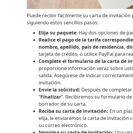
Puede recibir fácilmente su carta de invitació
siguiendo estos sencillos pasos:
Elija su paquete
: Hay dos opciones de pa
Realice el pago de la tarifa correspondi
nombre, apellido, país de residencia, di
tarjeta de crédito, o utilice PayPal para rea
Complete el formulario de la carta de in
proporcione información veraz sobre usted
salida. Asegúrese de indicar correctament
invitación.
Envíe la solicitud:
Después de completar e
“
Finalizar
”. Recibiremos su formulario de
borrador de su carta.
Reciba su carta de invitación:
En un plaz
elija, le enviaremos la carta de invitaci
su correo electrónico.
Imprima su carta de invitación:
Una vez 