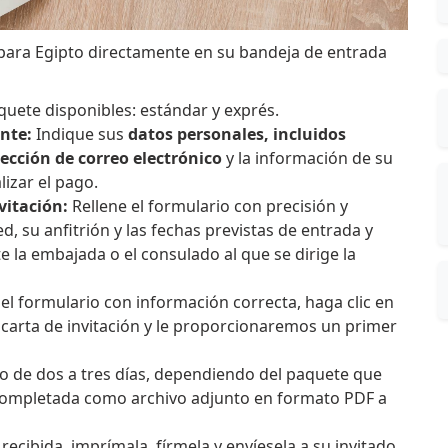
n para Egipto directamente en su bandeja de entrada
quete disponibles: estándar y exprés.
ente:
Indique sus
datos personales, incluidos
rección de correo electrónico
y la información de su
lizar el pago.
vitación:
Rellene el formulario con precisión y
, su anfitrión y las fechas previstas de entrada y
e la embajada o el consulado al que se dirige la
l formulario con información correcta, haga clic en
 carta de invitación y le proporcionaremos un primer
o de dos a tres días, dependiendo del paquete que
ón completada como archivo adjunto en formato PDF a
recibida, imprímala, fírmela y envíesela a su invitado.