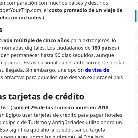
 en comparación con muchos países y destinos
dgetYourTrip.com, el
costo promedio de un viaje de
elos no incluidos
).
s
trada múltiple de cinco años
para extranjeros, lo
s y nómadas digitales. Los ciudadanos de
180 países
(
eden permanecer hasta 90 días seguidos, aunque
mo quieran. Estas nacionalidades anteriormente podían
 su llegada. Sin embargo, una opción
de visa
de
 atractiva para aquellos que desean explorar el país
s tarjetas de crédito
tivo (
solo el 2% de las transacciones en 2018
n Egipto usar tarjetas de crédito para pagar hoteles,
io egipcio de Turismo y Antigüedades utiliza ahora un
. Eso significa que ahora puede usar su tarjeta
s populares, como las pirámides, el Obelisco