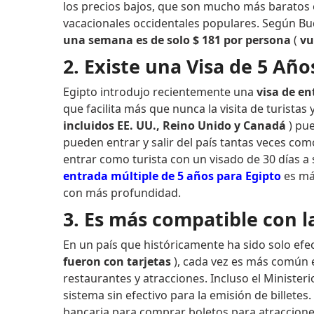
los precios bajos, que son mucho más baratos
vacacionales occidentales populares. Según Bu
una semana es de solo $ 181 por persona
(
vu
2. Existe una Visa de 5 Año
Egipto introdujo recientemente una
visa de en
que facilita más que nunca la visita de turista
incluidos EE. UU., Reino Unido y Canadá
) pu
pueden entrar y salir del país tantas veces co
entrar como turista con un visado de 30 días a
entrada múltiple de 5 años para Egipto
es más
con más profundidad.
3. Es más compatible con la
En un país que históricamente ha sido solo efec
fueron con tarjetas
), cada vez es más común e
restaurantes y atracciones. Incluso el Minister
sistema sin efectivo para la emisión de billetes
bancaria para comprar boletos para atraccione