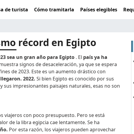
sa de turista
Cómo tramitarla
Países elegibles
Requ
smo récord en Egipto
023 sea un gran año para Egipto
. El
país ya ha
muestra signos de desaceleración, ya que se espera
fines de 2023. Este es un aumento drástico con
 llegaron. 2022.
Si bien Egipto es conocido por sus
 sus impresionantes paisajes naturales, esas no son
os viajeros con poco presupuesto. Pero se está
or de la libra egipcia cae lentamente. Se ha
año.
Por esta razón, los viajeros pueden aprovechar