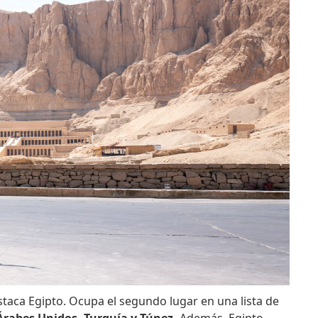
staca Egipto. Ocupa el segundo lugar en una lista de
Árabes Unidos, Turquía y Túnez.
Además, Egipto