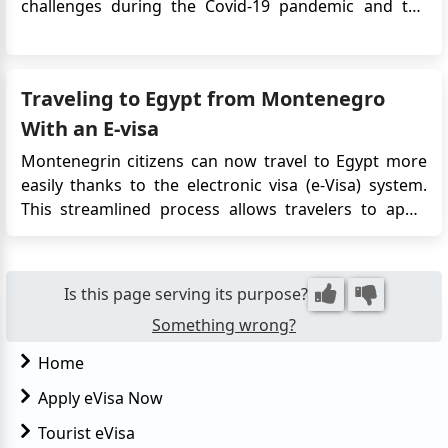
challenges during the Covid-19 pandemic and the
early days of the Russian-Ukrainian war, the sector is
showing signs of recovery. In the first seven months
of 2023, Egypt witnessed a 40% increase in tou...
Traveling to Egypt from Montenegro
With an E-visa
Montenegrin citizens can now travel to Egypt more
easily thanks to the electronic visa (e-Visa) system.
This streamlined process allows travelers to apply
online, avoiding embassy visits and saving time. This
guide outlines the requirements, application steps,
and key details for obtaining an Egypt e-Visa from
Is this page serving its purpose?
Mon...
Something wrong?
Home
Apply eVisa Now
Tourist eVisa