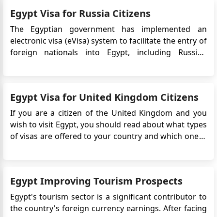
approximately 11 days earlier each year in the
الاسم: [ ندى لكلاكي] رقم الهاتف: [0507293211] البريد
Egypt Visa for Russia Citizens
Gregorian calendar due to the lunar cycle,
الإلكتروني: [
laglaguinada02@gmail.com
وضحتِ تمامًا
completing a cycle in about...
The Egyptian government has implemented an
تفاصيل التعنيف الذي تعرضتِ له في أغسطس وديسمبر 2024.
electronic visa (eVisa) system to facilitate the entry of
ذكرتِ الشكوى القانونية التي قدمتها، مما يظهر اهتمامك
foreign nationals into Egypt, including Russian
بالمسائل القانونية. أكدتِ على الخرق الصارخ لقرار منع السفر،
citizens. The eVisa allows Russian travelers to apply
وأن الأب سافر رغم القرار القضائي. تطالبين بإجراءات عاجلة
for their Egypt visa online, eliminating the need to
لاسترجاع الطفل وضمان سلامته.
visit an embassy or consulate in person. This
Egypt Visa for United Kingdom Citizens
Tatiana
convenie...
Good morning, I want to visit Morocco for a tourism
If you are a citizen of the United Kingdom and you
purpose. How can I get an appointment to submit my
wish to visit Egypt, you should read about what types
papers? Grateful
of visas are offered to your country and which one is
suitable for your needs. There are many types and
Ehab Marouf Marouf Attalla
forms of visas, ranging from a two-day stay to a full 5
Process visa applications
years stay. If you wish to work in the count...
Egypt Improving Tourism Prospects
Egypt's tourism sector is a significant contributor to
the country's foreign currency earnings. After facing