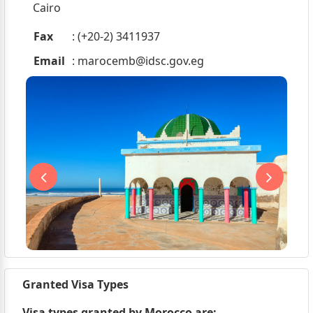
Cairo
Fax
: (+20-2) 3411937
Email
:
marocemb@idsc.gov.eg
Granted Visa Types
Visa types granted by Morocco are;