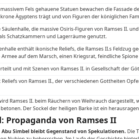
s massivem Fels gehauene Statuen bewachen die Fassade des
elkrone Ägyptens trägt und von Figuren der königlichen Fam
e Säulenhalle, die massive Osiris-Figuren von Ramses II. 
 als Schatzkammern und Lagerräume genutzt.
nhalle enthält ikonische Reliefs, die Ramses II.s Feldzug g
e Armee auf dem Marsch, einen Kriegsrat, feindliche Spione 
erteilt und mit Szenen von Ramses II. in Gesellschaft der G
Reliefs von Ramses II., der verschiedenen Gottheiten Opf
wird Ramses II. beim Räuchern von Weihrauch dargestellt,
 betonen. Der Sockel der heiligen Barke ist ein herausrag
l: Propaganda von Ramses II
on Abu Simbel bleibt Gegenstand von Spekulationen.
Die 
ion Nubien zu beherrschen. Im Laufe der Geschichte hinter