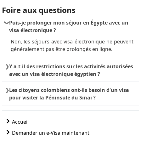
Foire aux questions
Puis-je prolonger mon séjour en Égypte avec un
visa électronique ?
Non, les séjours avec visa électronique ne peuvent
généralement pas être prolongés en ligne.
Y a-t-il des restrictions sur les activités autorisées
avec un visa électronique égyptien ?
Oui. Le visa électronique est strictement pour le
Les citoyens colombiens ont-ils besoin d'un visa
tourisme
(
visite, loisirs ou visites familiales
). Il
pour visiter la Péninsule du Sinaï ?
interdit :
Ils n'en ont pas besoin pour les courts séjours, car
Affaires :
Nécessite un visa d'affaires
les citoyens colombiens peuvent recevoir un
spécifique auprès d'une ambassade.
Accueil
timbre d'entrée gratuit de
15 jours
à l'arrivée aux
Emploi :
Tout travail rémunéré ou non
aéroports de Charm el-Cheikh, Dahab, Taba ou
Demander un e-Visa maintenant
rémunéré est interdit.
Nuweiba.